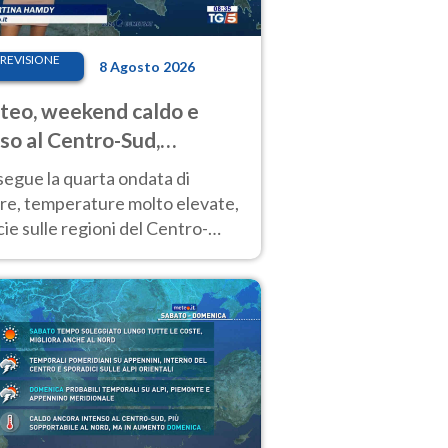
REVISIONE
8 Agosto 2026
eo, weekend caldo e
so al Centro-Sud,
porali sui rilievi
segue la quarta ondata di
ore, temperature molto elevate,
ie sulle regioni del Centro-
 Nuovi temporali di calore sulle
e montuose