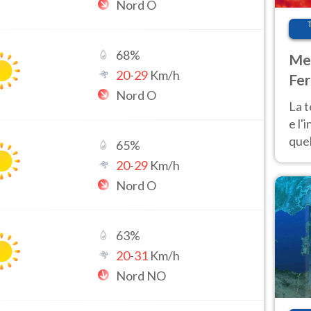
Nord O
68
%
Met
20
-
29
Km/h
Fer
Nord O
pau
La 
e l'
quel
65
%
Fer
20
-
29
Km/h
tem
Nord O
63
%
20
-
31
Km/h
Nord NO