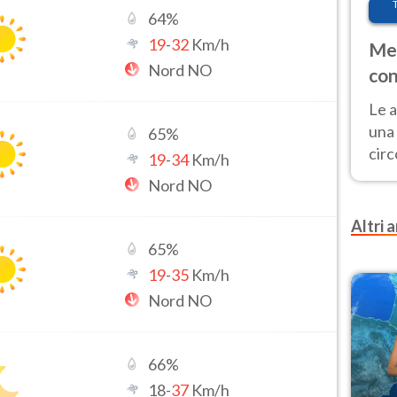
64
%
19
-
32
Km/h
Met
Nord NO
con
Le a
una 
65
%
cir
19
-
34
Km/h
del 
Nord NO
gior
Fer
Altri a
65
%
19
-
35
Km/h
Nord NO
66
%
18
-
37
Km/h