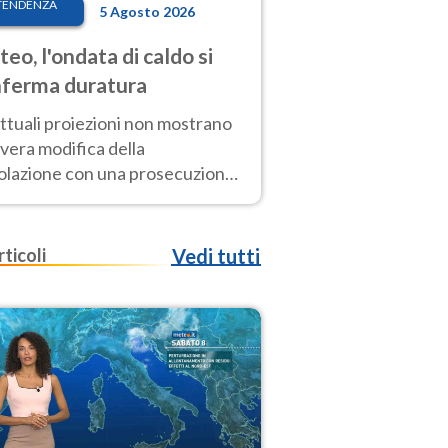
TENDENZA
5 Agosto 2026
eo, l'ondata di caldo si
ferma duratura
ttuali proiezioni non mostrano
vera modifica della
colazione con una prosecuzione
caldo fuori scala per molti
ni, compresa la settimana di
ragosto
rticoli
Vedi tutti