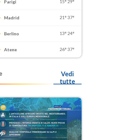
15°
29°
Parigi
21°
37°
Madrid
13°
24°
Berlino
26°
37°
Atene
e
Vedi
tutte