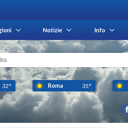
ioni
Notizie
Info
Roma
32°
35°