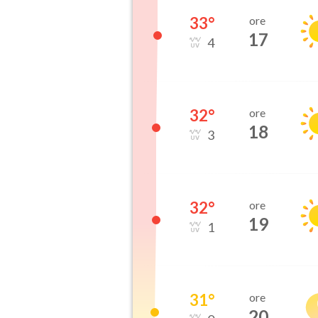
33
°
ore
17
4
32
°
ore
18
3
32
°
ore
19
1
31
°
ore
20