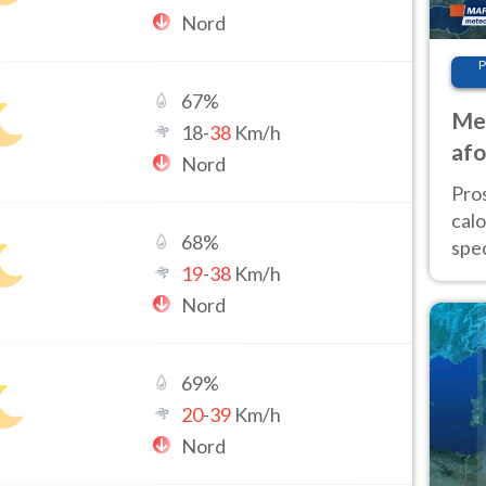
Nord
P
67
%
Met
18
-
38
Km/h
afo
Nord
tem
Pro
cal
68
%
spec
19
-
38
Km/h
Sud.
are
Nord
69
%
20
-
39
Km/h
Nord