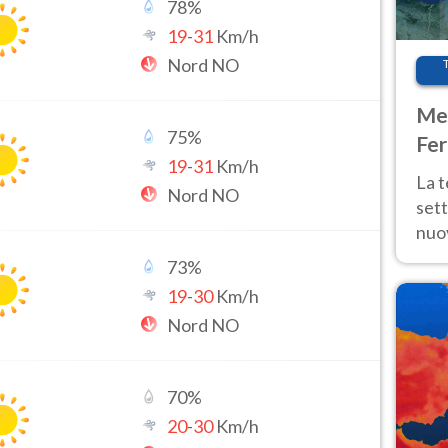
78
%
19
-
31
Km/h
Nord NO
Met
75
%
Fer
19
-
31
Km/h
int
La 
Nord NO
sett
nuov
11 e
73
%
anc
19
-
30
Km/h
Nord NO
70
%
20
-
30
Km/h