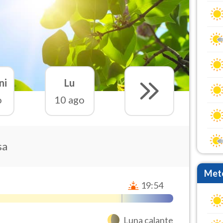
ni
Lu
o
10 ago
sa
Mete
19:54
Luna calante