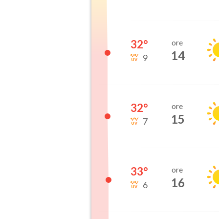
32
°
ore
14
9
32
°
ore
15
7
33
°
ore
16
6