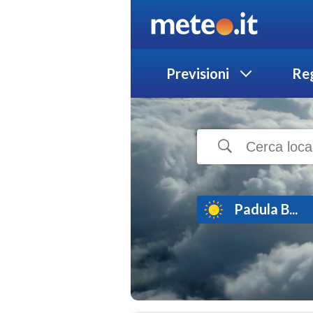
Previsioni
Reg
Padula B...