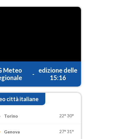
G Meteo
edizione delle
-
gionale
15:16
o città italiane
22°
30°
Torino
27°
31°
Genova