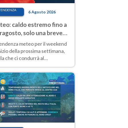
TENDENZA
6 Agosto 2026
eo: caldo estremo fino a
ragosto, solo una breve
sa. Ecco dove
tendenza meteo per il weekend
inizio della prossima settimana,
la che ci condurrà al
ragosto, vede ancora
perature molto elevate