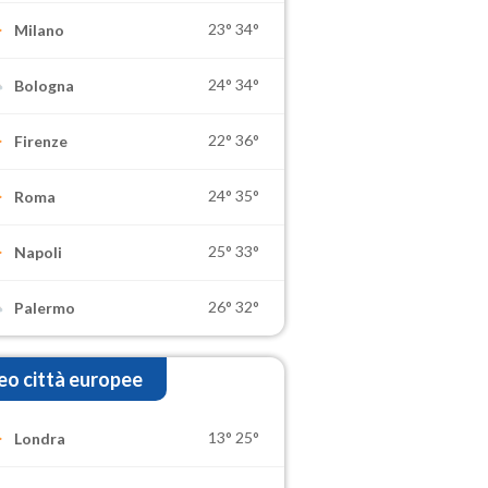
23°
34°
Milano
24°
34°
Bologna
22°
36°
Firenze
24°
35°
Roma
25°
33°
Napoli
26°
32°
Palermo
o città europee
13°
25°
Londra