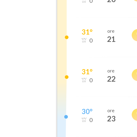
0
31
°
ore
21
0
31
°
ore
22
0
30
°
ore
23
0