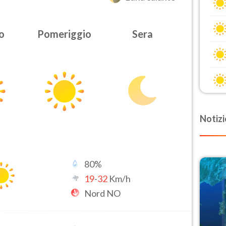
o
Pomeriggio
Sera
Notizi
80
%
19
-
32
Km/h
Nord NO