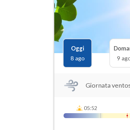
Oggi
Doma
8 ago
9 ag
Giornata vento
05:52