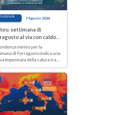
TENDENZA
7 Agosto 2026
eo: settimana di
ragosto al via con caldo
enso e qualche temporale
tendenza meteo per la
imana di Ferragosto indica una
a impennata della calura tra
 14 agosto, con nuovi rialzi
he al Nord.