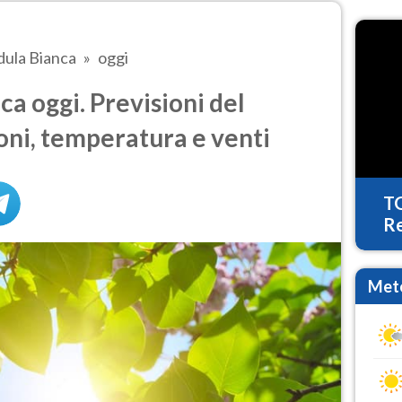
dula Bianca
oggi
a oggi. Previsioni del
oni, temperatura e venti
T
Re
Mete