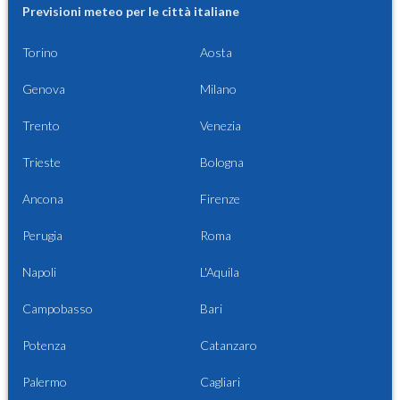
Previsioni meteo per le città italiane
Torino
Aosta
Genova
Milano
Trento
Venezia
Trieste
Bologna
Ancona
Firenze
Perugia
Roma
Napoli
L'Aquila
Campobasso
Bari
Potenza
Catanzaro
Palermo
Cagliari