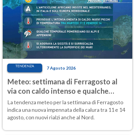
TENDENZA
7 Agosto 2026
Meteo: settimana di Ferragosto al
via con caldo intenso e qualche
temporale
La tendenza meteo per la settimana di Ferragosto
indica una nuova impennata della calura tra 11 e 14
agosto, con nuovi rialzi anche al Nord.