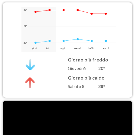
38°
29°
20°
gio 6
ieri
oggi
domani
lun 10
mar 11
Giorno più freddo
Giovedì 6
20°
Giorno più caldo
Sabato 8
38°