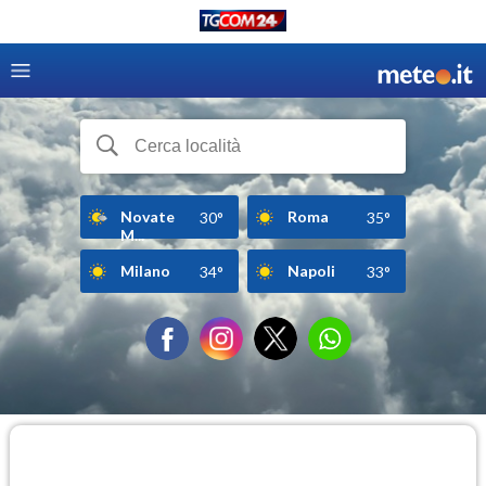
Novate
Roma
30°
35°
M...
Milano
Napoli
34°
33°