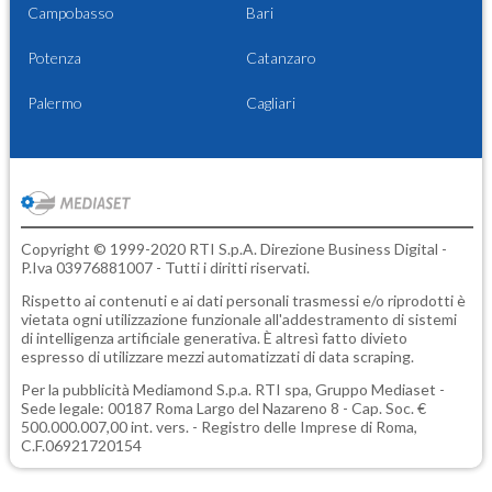
Campobasso
Bari
Potenza
Catanzaro
Palermo
Cagliari
Copyright © 1999-2020 RTI S.p.A. Direzione Business Digital -
P.Iva 03976881007 - Tutti i diritti riservati.
Rispetto ai contenuti e ai dati personali trasmessi e/o riprodotti è
vietata ogni utilizzazione funzionale all'addestramento di sistemi
di intelligenza artificiale generativa. È altresì fatto divieto
espresso di utilizzare mezzi automatizzati di data scraping.
Per la pubblicità
Mediamond S.p.a.
RTI spa, Gruppo Mediaset -
Sede legale: 00187 Roma Largo del Nazareno 8 - Cap. Soc. €
500.000.007,00 int. vers. - Registro delle Imprese di Roma,
C.F.06921720154