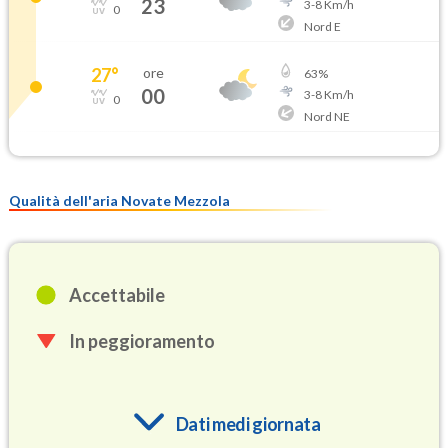
23
3
-
8
Km/h
0
Nord E
27
°
ore
63
%
00
3
-
8
Km/h
0
Nord NE
Qualità dell'aria Novate Mezzola
Accettabile
In peggioramento
Dati medi giornata