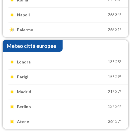
26°
34°
Napoli
26°
31°
Palermo
Meteo città europee
13°
25°
Londra
15°
29°
Parigi
21°
37°
Madrid
13°
24°
Berlino
26°
37°
Atene