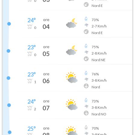
0
Nord E
24
°
ore
73
%
04
2
-
7
Km/h
0
Nord E
23
°
ore
75
%
05
2
-
8
Km/h
0
Nord NE
23
°
ore
76
%
06
3
-
8
Km/h
1
Nord
24
°
ore
73
%
07
3
-
8
Km/h
2
Nord NO
25
°
ore
70
%
08
3
-
9
Km/h