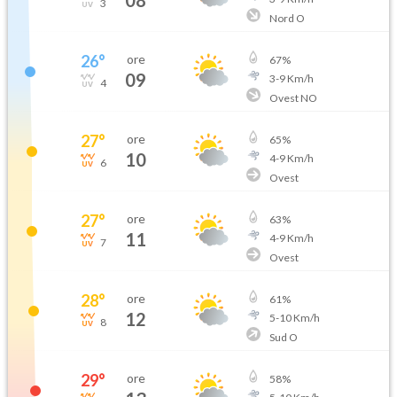
3
Nord O
26
°
ore
67
%
09
3
-
9
Km/h
4
Ovest NO
27
°
ore
65
%
10
4
-
9
Km/h
6
Ovest
27
°
ore
63
%
11
4
-
9
Km/h
7
Ovest
28
°
ore
61
%
12
5
-
10
Km/h
8
Sud O
29
°
ore
58
%