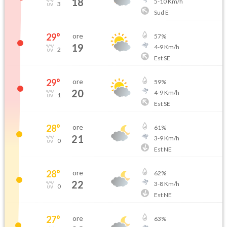
18
5
-
10
Km/h
3
Sud E
29
°
ore
57
%
19
4
-
9
Km/h
2
Est SE
29
°
ore
59
%
20
4
-
9
Km/h
1
Est SE
28
°
ore
61
%
21
3
-
9
Km/h
0
Est NE
28
°
ore
62
%
22
3
-
8
Km/h
0
Est NE
27
°
ore
63
%