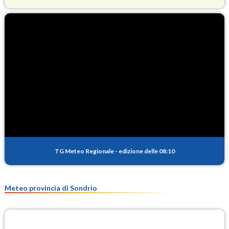
O3
88.7
(Ozono)
NO2
1.8
(Diossido di azoto)
SO2
0.3
(Anidride solforosa)
PM10
13.3
(Materia particolata)
TG Meteo Regionale
-
edizione delle 08:10
PM25
9.3
(Materia particolata)
Meteo provincia di Sondrio