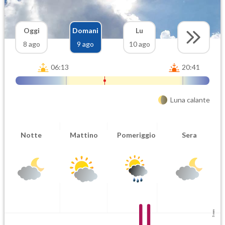
Oggi
Domani
Lu
8 ago
9 ago
10 ago
06:13
20:41
Luna calante
Notte
Mattino
Pomeriggio
Sera
5 mm