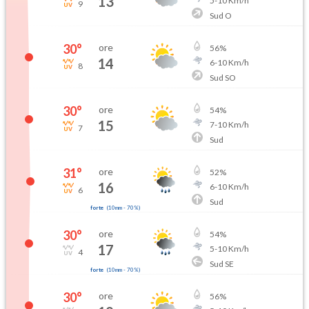
13
5
-
10
Km/h
9
Sud O
30
°
ore
56
%
14
6
-
10
Km/h
8
Sud SO
30
°
ore
54
%
15
7
-
10
Km/h
7
Sud
31
°
ore
52
%
16
6
-
10
Km/h
6
Sud
forte
(
10mm
-
70
%)
30
°
ore
54
%
17
5
-
10
Km/h
4
Sud SE
forte
(
10mm
-
70
%)
30
°
ore
56
%