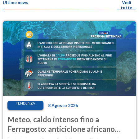
Ultime news
Vedi
tutte
TENDENZA
8 Agosto 2026
Meteo, caldo intenso fino a
Ferragosto: anticiclone africano
ancora protagonista