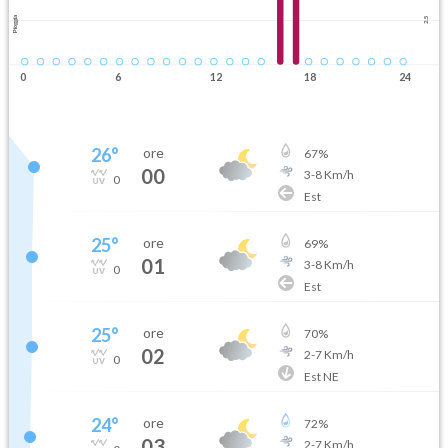
Pioggia
2.5
0
6
12
18
24
26
°
ore
67
%
00
3
-
8
Km/h
0
Est
25
°
ore
69
%
01
3
-
8
Km/h
0
Est
25
°
ore
70
%
02
2
-
7
Km/h
0
Est NE
24
°
ore
72
%
03
2
-
7
Km/h