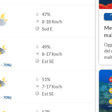
47
%
P
8
-
18
Km/h
Met
Sud E
mal
nub
Oggi
49
%
es
del 
8
-
17
Km/h
malt
Est SE
estr
m
-
70
%)
prev
51
%
7
-
17
Km/h
Est SE
m
-
70
%)
52
%