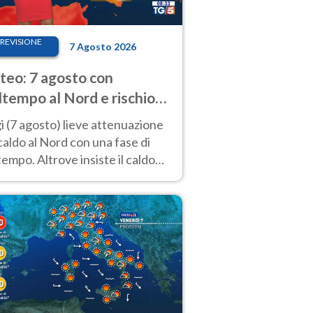
REVISIONE
7 Agosto 2026
eo: 7 agosto con
tempo al Nord e rischio
ifragi. Altrove caldo
 (7 agosto) lieve attenuazione
tremo
caldo al Nord con una fase di
empo. Altrove insiste il caldo
emo con picchi di 40°C. Le
isioni