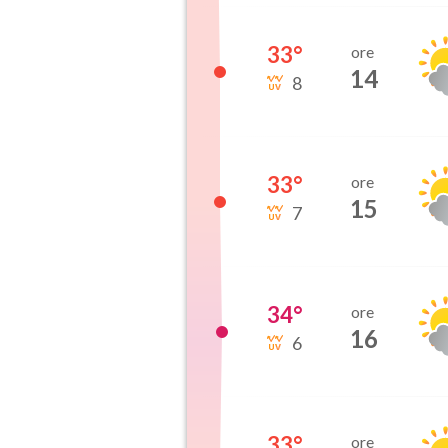
33
°
ore
14
8
33
°
ore
15
7
34
°
ore
16
6
33
°
ore