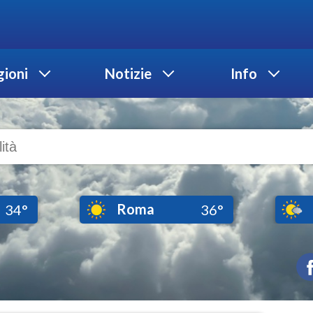
ioni
Notizie
Info
Roma
34°
36°