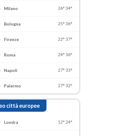
26°
34°
Milano
25°
36°
Bologna
22°
37°
Firenze
24°
36°
Roma
27°
33°
Napoli
27°
32°
Palermo
o città europee
12°
24°
Londra