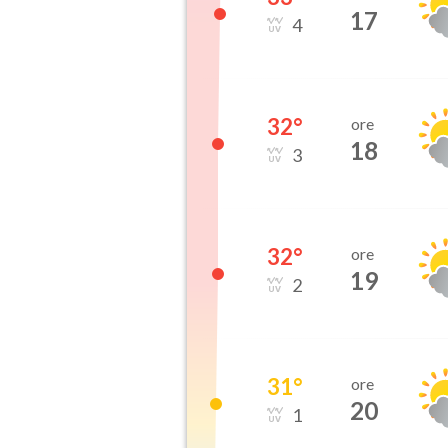
17
4
32
°
ore
18
3
32
°
ore
19
2
31
°
ore
20
1