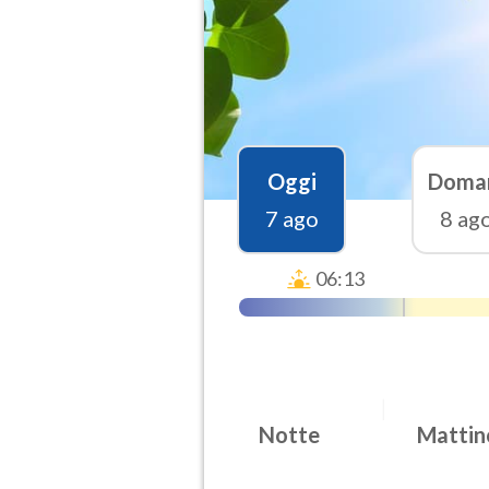
Oggi
Doma
7 ago
8 ag
06:13
Notte
Mattin