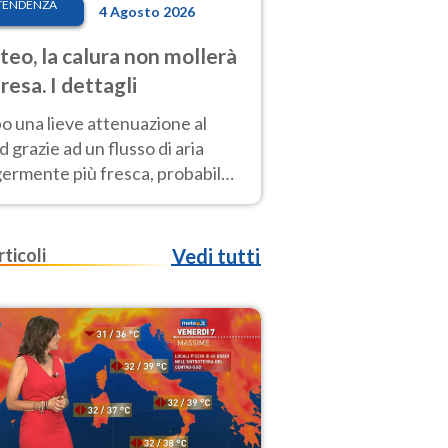
TENDENZA
4 Agosto 2026
eo, la calura non mollerà
presa. I dettagli
o una lieve attenuazione al
 grazie ad un flusso di aria
germente più fresca, probabile
o rinforzo dell’anticiclone
icano entro Ferragosto
rticoli
Vedi tutti