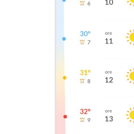
10
6
30
°
ore
11
7
31
°
ore
12
8
32
°
ore
13
9