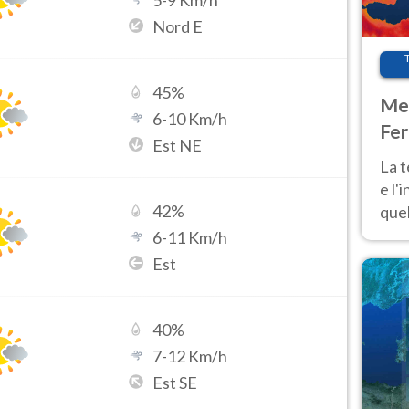
5
-
9
Km/h
Nord E
45
%
Met
6
-
10
Km/h
Fer
Est NE
pau
La 
e l'
42
%
quel
Fer
6
-
11
Km/h
tem
Est
40
%
7
-
12
Km/h
Est SE