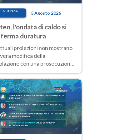
TENDENZA
5 Agosto 2026
eo, l'ondata di caldo si
ferma duratura
ttuali proiezioni non mostrano
vera modifica della
colazione con una prosecuzione
caldo fuori scala per molti
ni, compresa la settimana di
ragosto