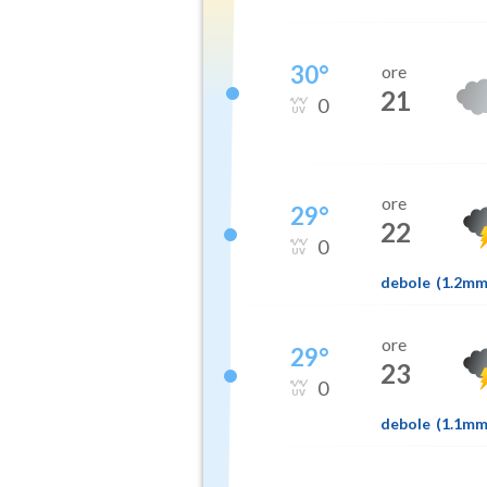
30
°
ore
21
0
ore
29
°
22
0
debole
(
1.2m
ore
29
°
23
0
debole
(
1.1m