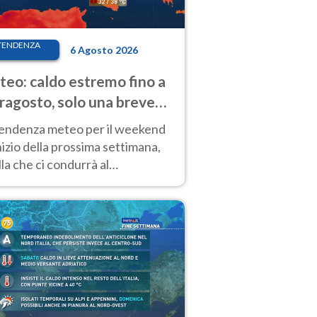
TENDENZA
6 Agosto 2026
eo: caldo estremo fino a
ragosto, solo una breve
sa. Ecco dove
tendenza meteo per il weekend
inizio della prossima settimana,
la che ci condurrà al
ragosto, vede ancora
perature molto elevate