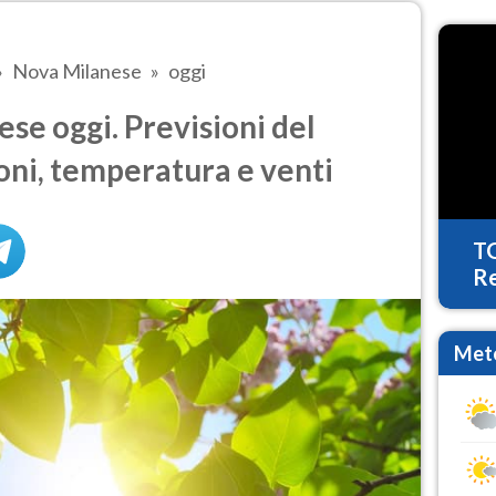
Nova Milanese
oggi
e oggi. Previsioni del
oni, temperatura e venti
T
Re
Mete