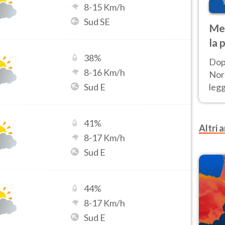
8
-
15
Km/h
Sud SE
Met
la 
38
%
Dop
8
-
16
Km/h
Nord
Sud E
leg
nuov
afr
41
%
Altri a
8
-
17
Km/h
Sud E
44
%
8
-
17
Km/h
Sud E