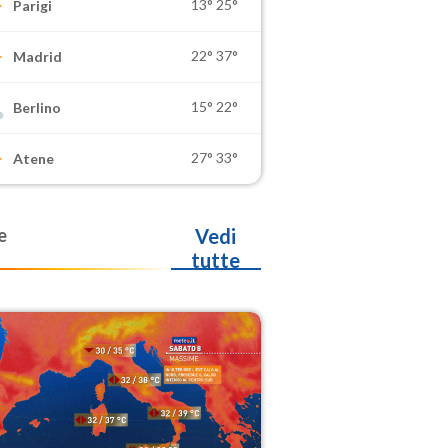
13°
25°
Parigi
22°
37°
Madrid
15°
22°
Berlino
27°
33°
Atene
e
Vedi
tutte