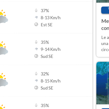
37
%
8
-
13
Km/h
Met
Est SE
con
Le a
35
%
una 
9
-
14
Km/h
cir
del 
Sud SE
gior
Fer
32
%
8
-
15
Km/h
Sud SE
35
%