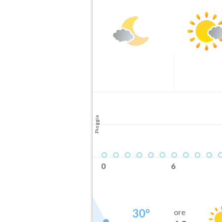
Pioggia
0
6
30
°
ore