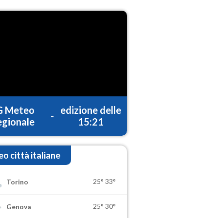
G Meteo
edizione delle
-
gionale
15:21
o città italiane
25°
33°
Torino
25°
30°
Genova