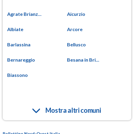
Agrate Brianz...
Aicurzio
Albiate
Arcore
Barlassina
Bellusco
Bernareggio
Besana in Bri...
Biassono
Mostra altri comuni
Bollettino Nord-Ovest Italia