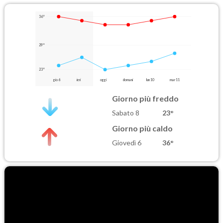
36°
29°
23°
gio 6
ieri
oggi
domani
lun 10
mar 11
Giorno più freddo
Sabato 8
23°
Giorno più caldo
Giovedì 6
36°