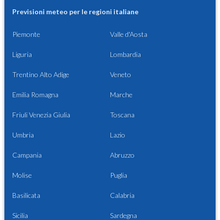
Previsioni meteo per le regioni italiane
Piemonte
Valle d'Aosta
Liguria
Lombardia
Trentino Alto Adige
Veneto
Emilia Romagna
Marche
Friuli Venezia Giulia
Toscana
Umbria
Lazio
Campania
Abruzzo
Molise
Puglia
Basilicata
Calabria
Sicilia
Sardegna