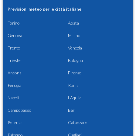
Previsioni meteo per le città italiane
Torino
Aosta
Genova
Milano
Trento
Venezia
Trieste
Bologna
Ancona
Firenze
Perugia
Roma
Napoli
L'Aquila
Campobasso
Bari
Potenza
Catanzaro
Palermo
Cagliari