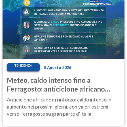
TENDENZA
8 Agosto 2026
Meteo, caldo intenso fino a
Ferragosto: anticiclone africano
ancora protagonista
Anticiclone africano in rinforzo: caldo intenso in
aumento nei prossimi giorni, con valori estremi
verso Ferragosto su gran parte d’Italia