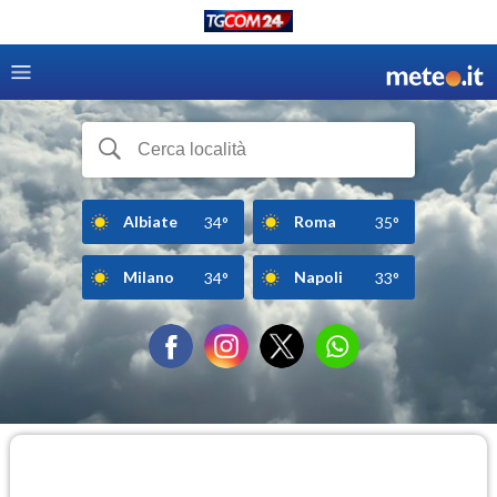
Albiate
Roma
34°
35°
Milano
Napoli
34°
33°