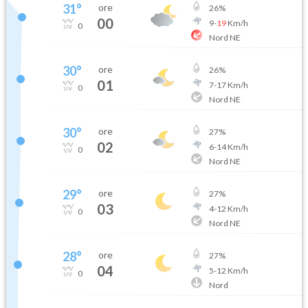
31
°
ore
26
%
00
9
-
19
Km/h
0
Nord NE
30
°
ore
26
%
01
7
-
17
Km/h
0
Nord NE
30
°
ore
27
%
02
6
-
14
Km/h
0
Nord NE
29
°
ore
27
%
03
4
-
12
Km/h
0
Nord NE
28
°
ore
27
%
04
5
-
12
Km/h
0
Nord