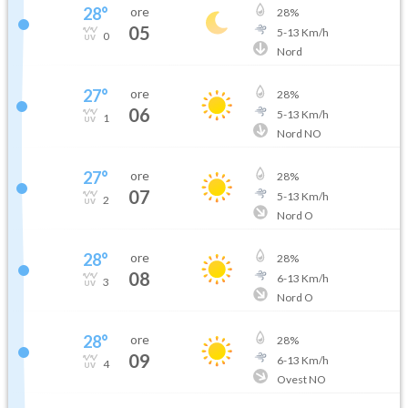
28
°
ore
28
%
05
5
-
13
Km/h
0
Nord
27
°
ore
28
%
06
5
-
13
Km/h
1
Nord NO
27
°
ore
28
%
07
5
-
13
Km/h
2
Nord O
28
°
ore
28
%
08
6
-
13
Km/h
3
Nord O
28
°
ore
28
%
09
6
-
13
Km/h
4
Ovest NO