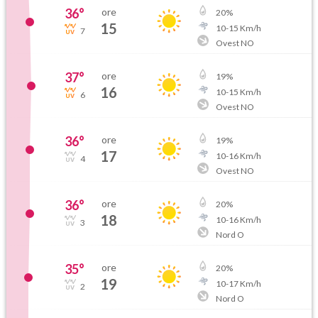
36
°
ore
20
%
15
10
-
15
Km/h
7
Ovest NO
37
°
ore
19
%
16
10
-
15
Km/h
6
Ovest NO
36
°
ore
19
%
17
10
-
16
Km/h
4
Ovest NO
36
°
ore
20
%
18
10
-
16
Km/h
3
Nord O
35
°
ore
20
%
19
10
-
17
Km/h
2
Nord O