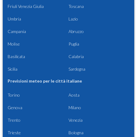
Friuli Venezia Giulia
Toscana
Umbria
Lazio
Campania
Abruzzo
Molise
Puglia
Basilicata
Calabria
Sicilia
Sardegna
Previsioni meteo per le città italiane
Torino
Aosta
Genova
Milano
Trento
Venezia
Trieste
Bologna