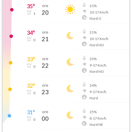
35
°
ore
21
%
20
10
-
17
Km/h
1
Nord O
34
°
ore
21
%
21
10
-
17
Km/h
0
Nord NO
33
°
ore
23
%
22
9
-
17
Km/h
0
Nord NO
32
°
ore
24
%
23
9
-
17
Km/h
0
Nord
31
°
ore
25
%
00
8
-
17
Km/h
0
Nord NE