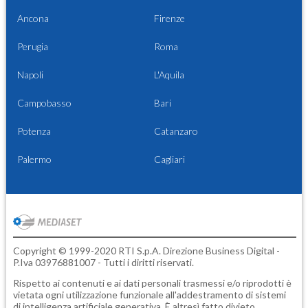
Ancona
Firenze
Perugia
Roma
Napoli
L'Aquila
Campobasso
Bari
Potenza
Catanzaro
Palermo
Cagliari
Copyright © 1999-2020 RTI S.p.A. Direzione Business Digital -
P.Iva 03976881007 - Tutti i diritti riservati.
Rispetto ai contenuti e ai dati personali trasmessi e/o riprodotti è
vietata ogni utilizzazione funzionale all'addestramento di sistemi
di intelligenza artificiale generativa. È altresì fatto divieto