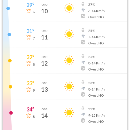
29
°
ore
27
%
10
6
-
14
Km/h
6
Ovest NO
31
°
ore
25
%
11
7
-
14
Km/h
7
Ovest NO
32
°
ore
24
%
12
8
-
14
Km/h
8
Ovest NO
33
°
ore
23
%
13
8
-
14
Km/h
9
Ovest NO
34
°
ore
22
%
14
9
-
15
Km/h
8
Ovest NO