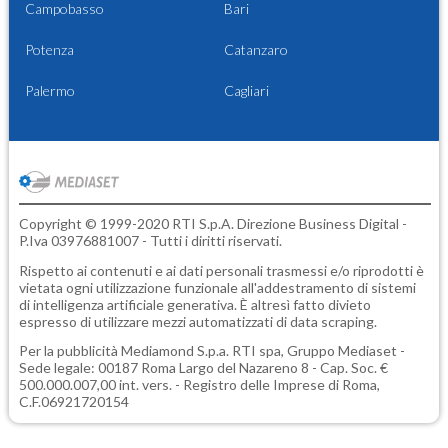
Campobasso
Bari
Potenza
Catanzaro
Palermo
Cagliari
Copyright © 1999-2020 RTI S.p.A. Direzione Business Digital -
P.Iva 03976881007 - Tutti i diritti riservati.
Rispetto ai contenuti e ai dati personali trasmessi e/o riprodotti è
vietata ogni utilizzazione funzionale all'addestramento di sistemi
di intelligenza artificiale generativa. È altresì fatto divieto
espresso di utilizzare mezzi automatizzati di data scraping.
Per la pubblicità
Mediamond S.p.a.
RTI spa, Gruppo Mediaset -
Sede legale: 00187 Roma Largo del Nazareno 8 - Cap. Soc. €
500.000.007,00 int. vers. - Registro delle Imprese di Roma,
C.F.06921720154