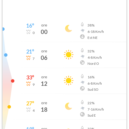
16
°
ore
38
%
00
6
-
18
Km/h
0
Est NE
21
°
ore
32
%
06
4
-
8
Km/h
7
Nord O
33
°
ore
16
%
12
6
-
8
Km/h
9
Sud SO
27
°
ore
22
%
18
7
-
16
Km/h
4
Sud E
ore
32
%