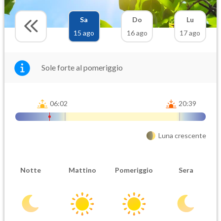
Sa
Do
Lu
15 ago
16 ago
17 ago
Sole forte al pomeriggio
06:02
20:39
Luna crescente
Notte
Mattino
Pomeriggio
Sera