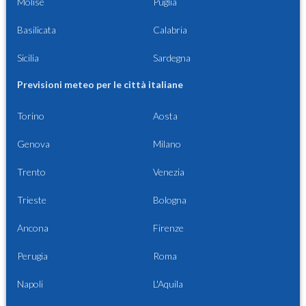
Molise
Puglia
Basilicata
Calabria
Sicilia
Sardegna
Previsioni meteo per le città italiane
Torino
Aosta
Genova
Milano
Trento
Venezia
Trieste
Bologna
Ancona
Firenze
Perugia
Roma
Napoli
L'Aquila