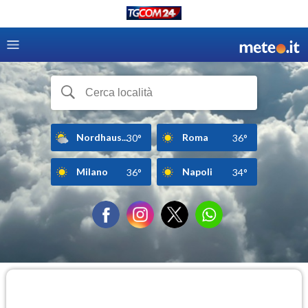
Nordhaus...
Roma
30°
36°
Milano
Napoli
36°
34°