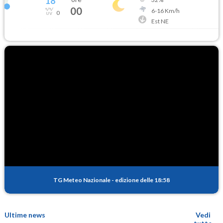
18
°
00
6
-
16
Km/h
0
Est NE
TG Meteo Nazionale
-
edizione delle 18:58
Ultime news
Vedi