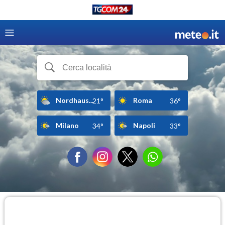
Nordhaus...
Roma
21°
36°
Milano
Napoli
34°
33°