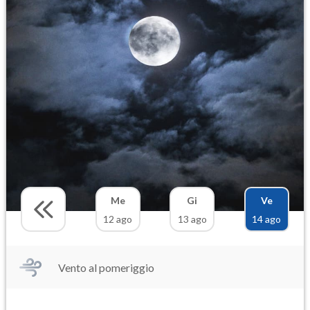
Me
Gi
Ve
12 ago
13 ago
14 ago
Vento al pomeriggio