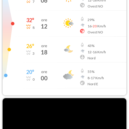
06
12
-
18
Km/h
7
Ovest NO
32
°
ore
29
%
12
16
-
20
Km/h
8
Ovest NO
26
°
ore
43
%
18
12
-
16
Km/h
3
Nord
20
°
ore
55
%
00
8
-
17
Km/h
0
Nord E