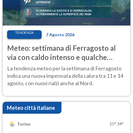
TENDENZA
7 Agosto 2026
Meteo: settimana di Ferragosto al
via con caldo intenso e qualche
temporale
La tendenza meteo per la settimana di Ferragosto
indica una nuova impennata della calura tra 11 e 14
agosto, con nuovi rialzi anche al Nord.
Meteo città italiane
25°
34°
Torino