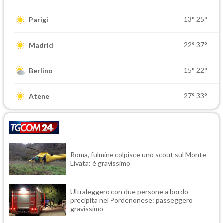
13°
25°
Parigi
22°
37°
Madrid
15°
22°
Berlino
27°
33°
Atene
Roma, fulmine colpisce uno scout sul Monte
Livata: è gravissimo
Ultraleggero con due persone a bordo
precipita nel Pordenonese: passeggero
gravissimo