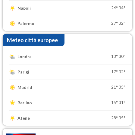
26°
34°
Napoli
27°
32°
Palermo
Meteo città europee
13°
30°
Londra
17°
32°
Parigi
21°
35°
Madrid
15°
31°
Berlino
28°
35°
Atene