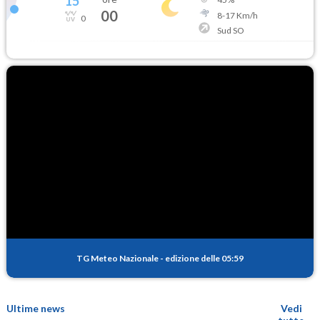
15
°
00
8
-
17
Km/h
0
Sud SO
TG Meteo Nazionale
-
edizione delle 05:59
Ultime news
Vedi