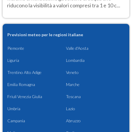
riducono la visibilità a valori compresi tra 1 e 10 c...
Previsioni meteo per le regioni italiane
Piemonte
Valle d'Aosta
Liguria
Lombardia
Trentino Alto Adige
Veneto
Emilia Romagna
Marche
Friuli Venezia Giulia
Toscana
Umbria
Lazio
Campania
Abruzzo