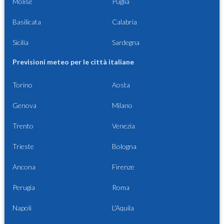
Molise
Puglia
Basilicata
Calabria
Sicilia
Sardegna
Previsioni meteo per le città italiane
Torino
Aosta
Genova
Milano
Trento
Venezia
Trieste
Bologna
Ancona
Firenze
Perugia
Roma
Napoli
L'Aquila