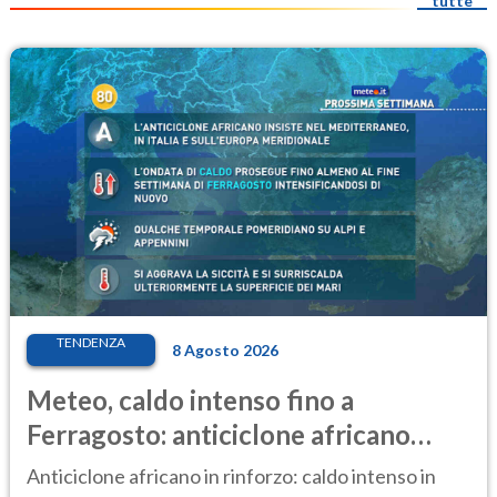
tutte
TENDENZA
8 Agosto 2026
Meteo, caldo intenso fino a
Ferragosto: anticiclone africano
ancora protagonista
Anticiclone africano in rinforzo: caldo intenso in