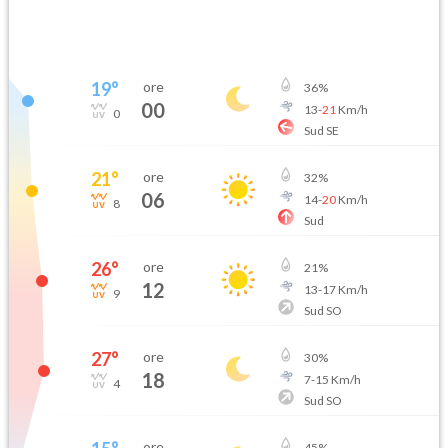
19
°
ore
36
%
00
13
-
21
Km/h
0
Sud SE
21
°
ore
32
%
06
14
-
20
Km/h
8
Sud
26
°
ore
21
%
12
13
-
17
Km/h
9
Sud SO
27
°
ore
30
%
18
7
-
15
Km/h
4
Sud SO
ore
45
%