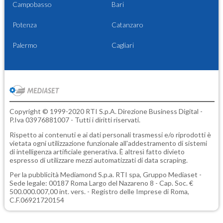
Campobasso
Bari
Potenza
Catanzaro
Palermo
Cagliari
Copyright © 1999-2020 RTI S.p.A. Direzione Business Digital -
P.Iva 03976881007 - Tutti i diritti riservati.
Rispetto ai contenuti e ai dati personali trasmessi e/o riprodotti è
vietata ogni utilizzazione funzionale all'addestramento di sistemi
di intelligenza artificiale generativa. È altresì fatto divieto
espresso di utilizzare mezzi automatizzati di data scraping.
Per la pubblicità
Mediamond S.p.a.
RTI spa, Gruppo Mediaset -
Sede legale: 00187 Roma Largo del Nazareno 8 - Cap. Soc. €
500.000.007,00 int. vers. - Registro delle Imprese di Roma,
C.F.06921720154