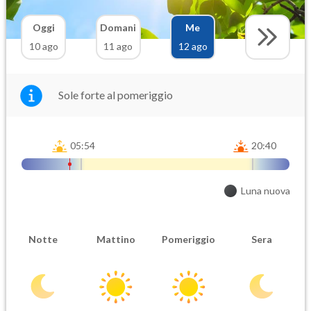
Oggi
Domani
Me
10 ago
11 ago
12 ago
Sole forte al pomeriggio
05:54
20:40
Luna nuova
Notte
Mattino
Pomeriggio
Sera