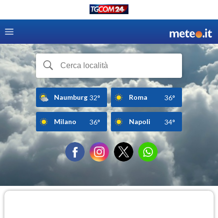
Naumburg
Roma
32°
36°
Milano
Napoli
36°
34°