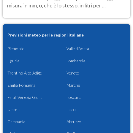
misura in mm, o, che è lo stesso, in litri per ...
Previsioni meteo per le regioni italiane
Piemonte
Valle d'Aosta
Liguria
Lombardia
Trentino Alto Adige
Veneto
Emilia Romagna
Marche
Friuli Venezia Giulia
Toscana
Umbria
Lazio
Campania
Abruzzo