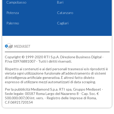
Campobasso
Bari
Potenza
Catanzaro
Palermo
Cagliari
Copyright © 1999-2020 RTI S.p.A. Direzione Business Digital -
P.Iva 03976881007 - Tutti i diritti riservati.
Rispetto ai contenuti e ai dati personali trasmessi e/o riprodotti è
vietata ogni utilizzazione funzionale all'addestramento di sistemi
di intelligenza artificiale generativa. È altresì fatto divieto
espresso di utilizzare mezzi automatizzati di data scraping.
Per la pubblicità
Mediamond S.p.a.
RTI spa, Gruppo Mediaset -
Sede legale: 00187 Roma Largo del Nazareno 8 - Cap. Soc. €
500.000.007,00 int. vers. - Registro delle Imprese di Roma,
C.F.06921720154