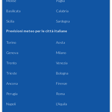
Molise
Puglia
Basilicata
Calabria
Sicilia
Sardegna
Previsioni meteo per le città italiane
Torino
Aosta
Genova
Milano
Trento
Venezia
Trieste
Bologna
Ancona
Firenze
Perugia
Roma
Napoli
L'Aquila