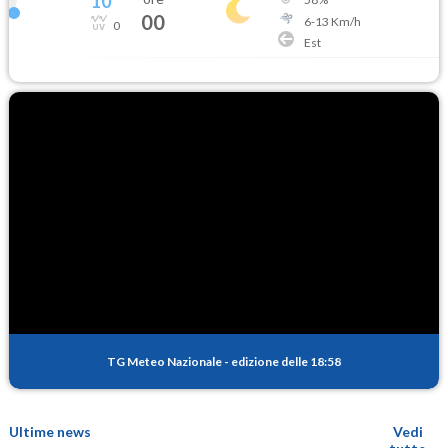
10
°
00
6
-
13
Km/h
0
Est
TG Meteo Nazionale
-
edizione delle 18:58
Ultime news
Vedi