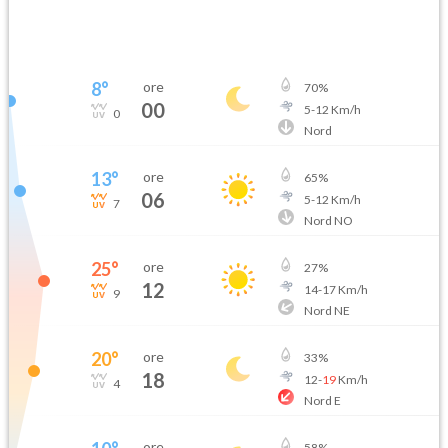
8
°
ore
70
%
00
5
-
12
Km/h
0
Nord
13
°
ore
65
%
06
5
-
12
Km/h
7
Nord NO
25
°
ore
27
%
12
14
-
17
Km/h
9
Nord NE
20
°
ore
33
%
18
12
-
19
Km/h
4
Nord E
ore
58
%