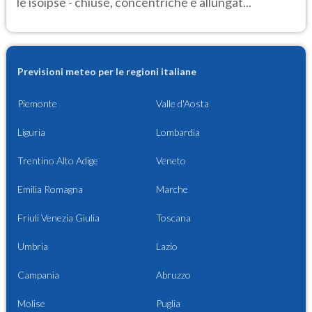
le isoipse - chiuse, concentriche e allungat...
Previsioni meteo per le regioni italiane
Piemonte
Valle d'Aosta
Liguria
Lombardia
Trentino Alto Adige
Veneto
Emilia Romagna
Marche
Friuli Venezia Giulia
Toscana
Umbria
Lazio
Campania
Abruzzo
Molise
Puglia