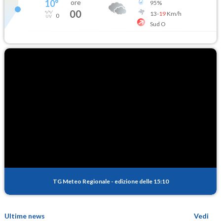
10
°
ore
95
%
00
13
-
19
Km/h
0
Sud O
TG Meteo Regionale
-
edizione delle 15:10
Ultime news
Vedi