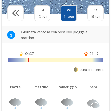
Gi
Ve
Sa
13 ago
14 ago
15 ago
Giornata ventosa con possibili piogge al
mattino
04:37
21:49
Luna crescente
Notte
Mattino
Pomeriggio
Sera