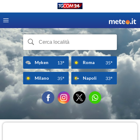
Myken
Roma
13°
35°
Milano
Napoli
35°
33°