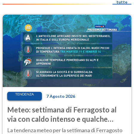
tutte
TENDENZA
7 Agosto 2026
Meteo: settimana di Ferragosto al
via con caldo intenso e qualche
temporale
La tendenza meteo per la settimana di Ferragosto