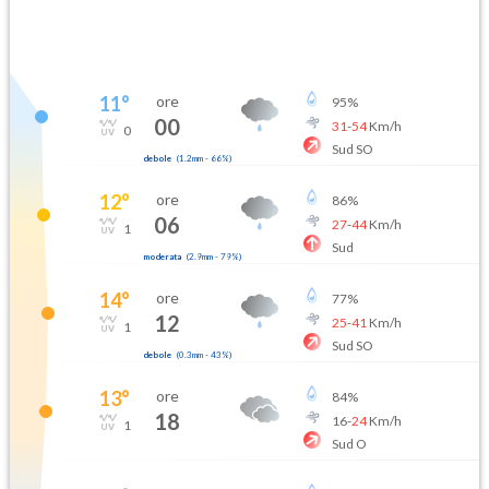
11
°
ore
95
%
00
31
-
54
Km/h
0
Sud SO
debole
(
1.2mm
-
66
%)
12
°
ore
86
%
06
27
-
44
Km/h
1
Sud
moderata
(
2.9mm
-
79
%)
14
°
ore
77
%
12
25
-
41
Km/h
1
Sud SO
debole
(
0.3mm
-
43
%)
13
°
ore
84
%
18
16
-
24
Km/h
1
Sud O