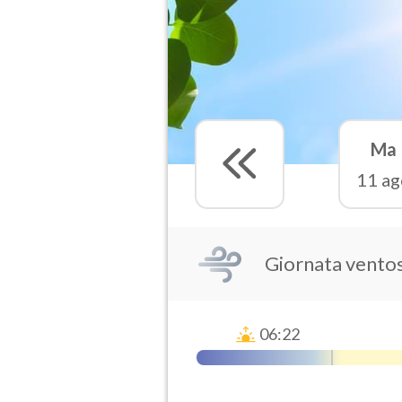
Ma
11 ag
Giornata vento
06:22