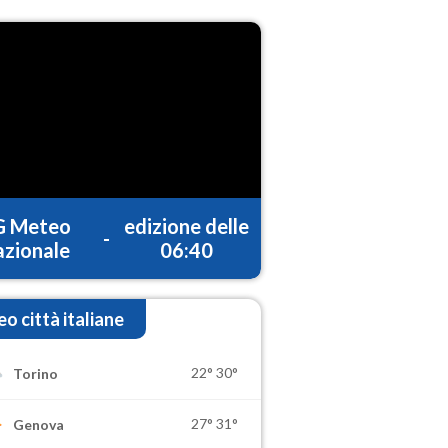
G Meteo
edizione delle
-
zionale
06:40
o città italiane
22°
30°
Torino
27°
31°
Genova