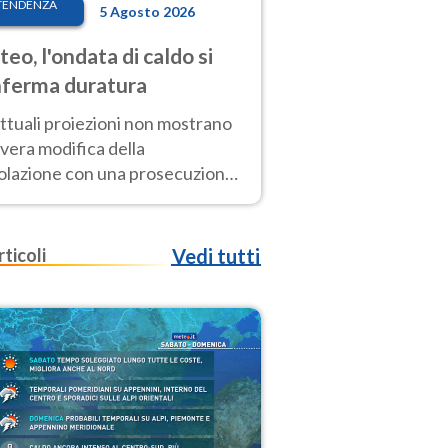
TENDENZA
5 Agosto 2026
eo, l'ondata di caldo si
ferma duratura
ttuali proiezioni non mostrano
vera modifica della
colazione con una prosecuzione
caldo fuori scala per molti
ni, compresa la settimana di
ragosto
rticoli
Vedi tutti