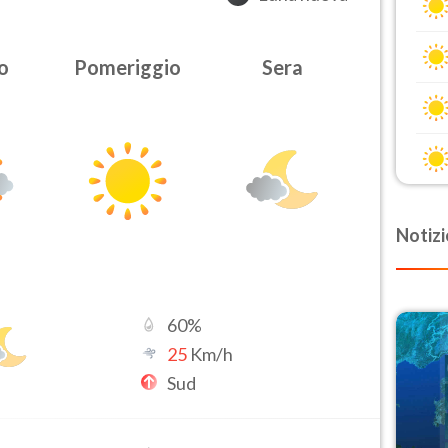
o
Pomeriggio
Sera
Notizi
60
%
25
Km/h
Sud