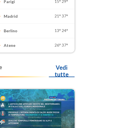
15°
29°
Parigi
21°
37°
Madrid
13°
24°
Berlino
26°
37°
Atene
e
Vedi
tutte