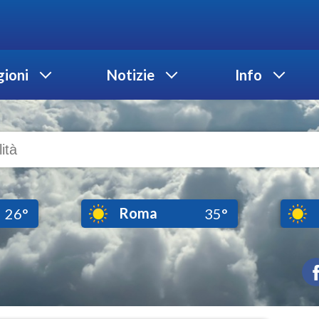
ioni
Notizie
Info
Roma
26°
35°