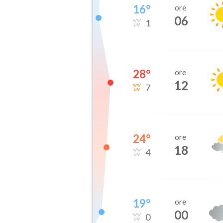
16
°
ore
06
1
28
°
ore
12
7
24
°
ore
18
4
19
°
ore
00
0