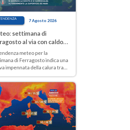
TENDENZA
7 Agosto 2026
eo: settimana di
ragosto al via con caldo
enso e qualche temporale
tendenza meteo per la
imana di Ferragosto indica una
a impennata della calura tra
 14 agosto, con nuovi rialzi
he al Nord.