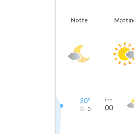
Notte
Mattin
20
°
ore
00
0