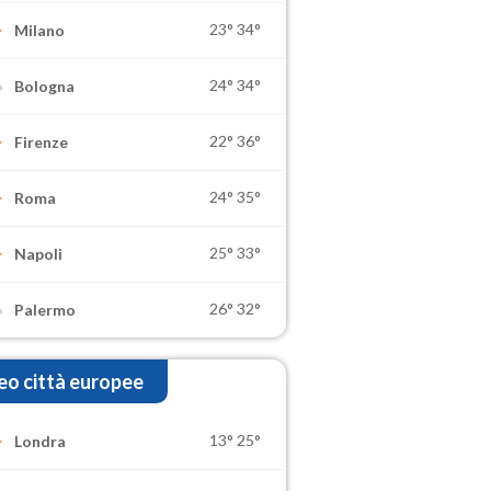
23°
34°
Milano
24°
34°
Bologna
22°
36°
Firenze
24°
35°
Roma
25°
33°
Napoli
26°
32°
Palermo
o città europee
13°
25°
Londra