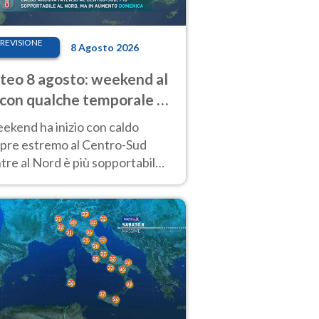
REVISIONE
8 Agosto 2026
eo 8 agosto: weekend al
 con qualche temporale e
do estremo al Centro-Sud
eekend ha inizio con caldo
pre estremo al Centro-Sud
re al Nord è più sopportabile
 a domenica 9. Temporali di
re sui rilievi.