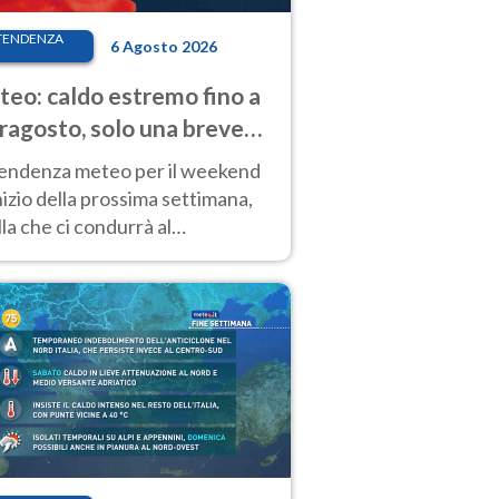
TENDENZA
6 Agosto 2026
eo: caldo estremo fino a
ragosto, solo una breve
sa. Ecco dove
tendenza meteo per il weekend
inizio della prossima settimana,
la che ci condurrà al
ragosto, vede ancora
perature molto elevate