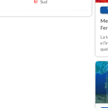
Sud
Met
Fer
pau
La 
e l'
quel
Fer
tem