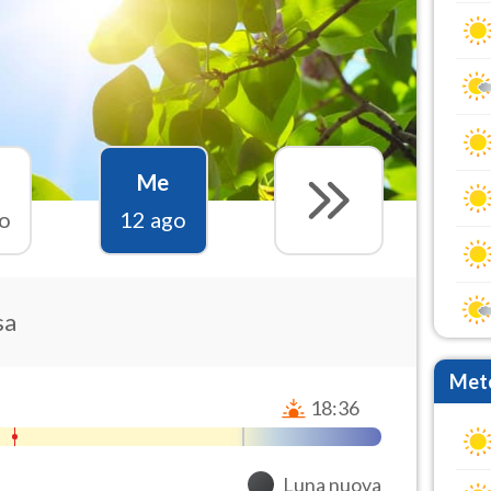
Me
o
12 ago
sa
Mete
18:36
Luna nuova