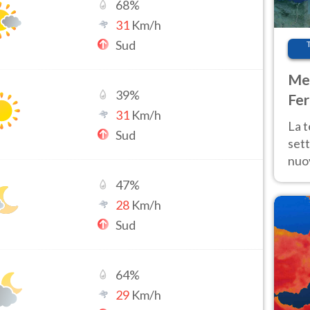
68
%
31
Km/h
Sud
Met
39
%
Fer
31
Km/h
int
La 
Sud
sett
nuov
11 e
47
%
anc
28
Km/h
Sud
64
%
29
Km/h