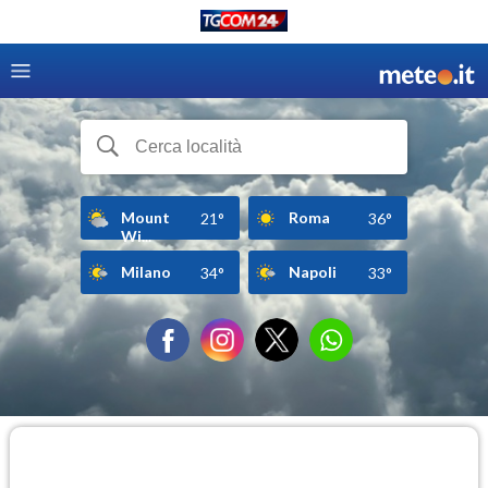
Mount
Roma
21°
36°
Wi...
Milano
Napoli
34°
33°