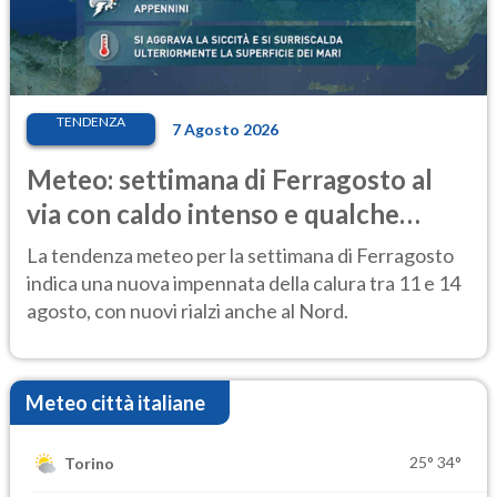
TENDENZA
7 Agosto 2026
Meteo: settimana di Ferragosto al
via con caldo intenso e qualche
temporale
La tendenza meteo per la settimana di Ferragosto
indica una nuova impennata della calura tra 11 e 14
agosto, con nuovi rialzi anche al Nord.
Meteo città italiane
25°
34°
Torino