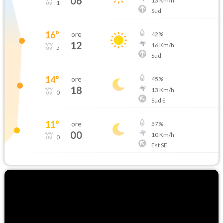
06
13
Km/h
1
Sud
16
°
ore
42
%
12
16
Km/h
5
Sud
14
°
ore
45
%
18
13
Km/h
0
Sud E
11
°
ore
57
%
00
10
Km/h
0
Est SE