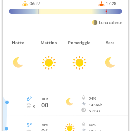
06:27
17:28
Luna calante
Notte
Mattino
Pomeriggio
Sera
6
°
ore
54
%
00
14
Km/h
0
Sud SO
5
°
ore
66
%