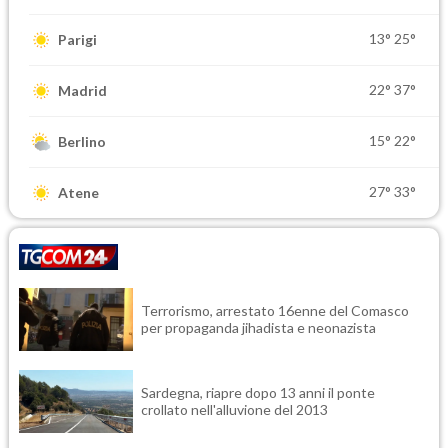
13°
25°
Parigi
22°
37°
Madrid
15°
22°
Berlino
27°
33°
Atene
Terrorismo, arrestato 16enne del Comasco
per propaganda jihadista e neonazista
Sardegna, riapre dopo 13 anni il ponte
crollato nell'alluvione del 2013