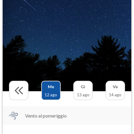
Me
Gi
Ve
12 ago
13 ago
14 ago
Vento al pomeriggio