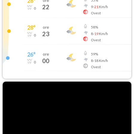
28
°
ore
55
%
22
9
-
21
Km/h
0
Ovest
28
°
ore
58
%
23
8
-
19
Km/h
0
Ovest
26
°
ore
59
%
00
8
-
18
Km/h
0
Ovest