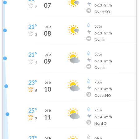
07
6
-
13
Km/h
2
Ovest SO
21
°
ore
83
%
08
6
-
13
Km/h
3
Ovest
21
°
ore
85
%
09
6
-
13
Km/h
4
Ovest
23
°
ore
78
%
10
6
-
13
Km/h
6
Ovest NO
25
°
ore
71
%
11
6
-
14
Km/h
7
Nord O
27
°
ore
64
%