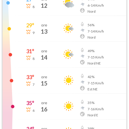
12
6
-
14
Km/h
8
Nord
29
°
ore
56
%
13
7
-
14
Km/h
9
Nord
31
°
ore
49
%
14
7
-
15
Km/h
8
Nord NE
33
°
ore
42
%
15
7
-
15
Km/h
7
Est NE
35
°
ore
35
%
16
7
-
16
Km/h
6
Nord E
ore
39
%