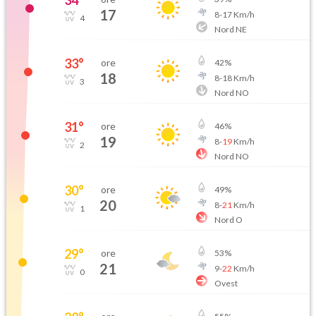
34
°
17
8
-
17
Km/h
4
Nord NE
33
°
ore
42
%
18
8
-
18
Km/h
3
Nord NO
31
°
ore
46
%
19
8
-
19
Km/h
2
Nord NO
30
°
ore
49
%
20
8
-
21
Km/h
1
Nord O
29
°
ore
53
%
21
9
-
22
Km/h
0
Ovest