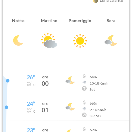
Luna calante
Notte
Mattino
Pomeriggio
Sera
26
°
ore
64
%
00
10
-
18
Km/h
0
Sud
24
°
ore
66
%
01
9
-
16
Km/h
0
Sud SO
23
°
ore
69
%