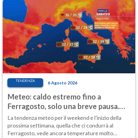
TENDENZA
6 Agosto 2026
Meteo: caldo estremo fino a
Ferragosto, solo una breve pausa.
Ecco dove
La tendenza meteo per il weekend e l'inizio della
prossima settimana, quella che ci condurrà al
Ferragosto, vede ancora temperature molto