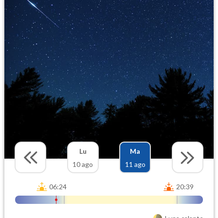
Lu
Ma
10 ago
11 ago
06:24
20:39