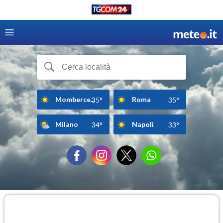
Momberce...
Roma
35°
35°
Milano
Napoli
34°
33°