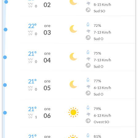
02
8
-
15
Km/h
0
Sud SO
22
°
ore
72
%
03
7
-
13
Km/h
0
Sud O
21
°
ore
75
%
04
7
-
13
Km/h
0
Sud O
21
°
ore
77
%
05
6
-
13
Km/h
0
Sud O
21
°
ore
79
%
06
6
-
13
Km/h
1
Ovest SO
21
°
ore
81
%