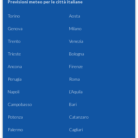
Previsioni meteo per le città italiane
Torino
Aosta
Genova
Milano
Trento
Venezia
Trieste
Bologna
Ancona
Firenze
Perugia
Roma
Napoli
L'Aquila
Campobasso
Bari
Potenza
Catanzaro
Palermo
Cagliari