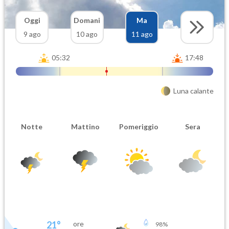
Oggi
Domani
Ma
9 ago
10 ago
11 ago
05:32
17:48
Luna calante
Notte
Mattino
Pomeriggio
Sera
21
°
ore
98
%