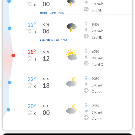
00
1
Km/h
0
Sud SE
debole
(
1.2mm
-
93
%)
22
°
ore
94
%
06
2
Km/h
1
Est NE
moderata
(
3.1mm
-
47
%)
28
°
ore
65
%
12
9
Km/h
1
Nord O
22
°
ore
90
%
18
5
Km/h
0
Ovest
20
°
ore
95
%
00
3
Km/h
0
Ovest