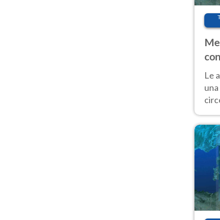
Met
con
Le a
una 
cir
del 
gior
Fer