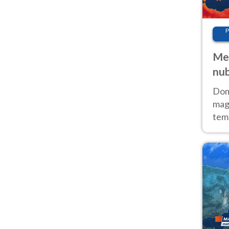
P
Met
nub
Sud
Doma
magg
temp
sem
prev