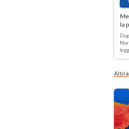
Met
la 
Dop
Nord
leg
nuov
afr
Altri a