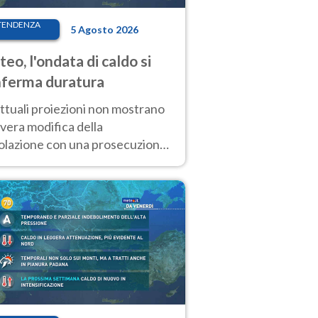
TENDENZA
5 Agosto 2026
eo, l'ondata di caldo si
ferma duratura
ttuali proiezioni non mostrano
vera modifica della
colazione con una prosecuzione
caldo fuori scala per molti
ni, compresa la settimana di
ragosto