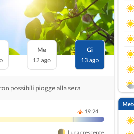
Me
Gi
o
12 ago
13 ago
con possibili piogge alla sera
Mete
19:24
Luna crescente