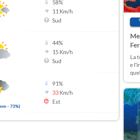
58
%
11
Km/h
Sud
Met
44
%
Fer
15
Km/h
pau
La 
Sud
e l'
quel
Fer
91
%
tem
33
Km/h
Est
7mm
-
73
%)