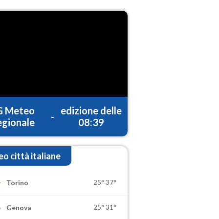
G Meteo
edizione delle
-
gionale
08:39
o città italiane
25°
37°
Torino
25°
31°
Genova