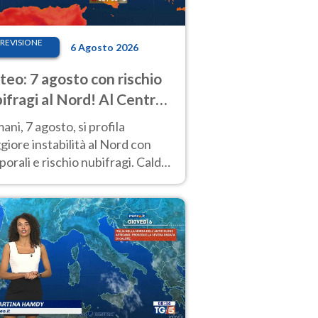
REVISIONE
6 Agosto 2026
eo: 7 agosto con rischio
ifragi al Nord! Al Centro-
 caldo estremo
ni, 7 agosto, si profila
iore instabilità al Nord con
orali e rischio nubifragi. Caldo
pre estremo al Centro-Sud. Le
isioni.