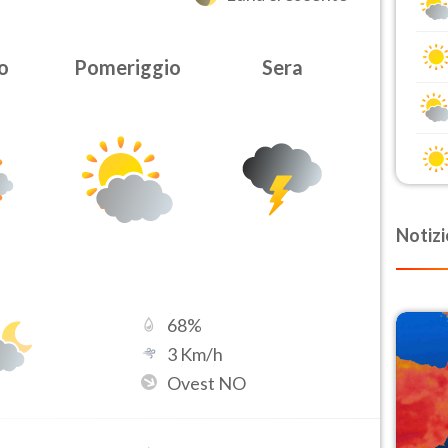
o
Pomeriggio
Sera
Notizi
68
%
3
Km/h
Ovest NO