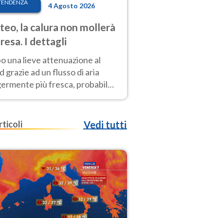
TENDENZA
4 Agosto 2026
eo, la calura non mollerà
presa. I dettagli
o una lieve attenuazione al
 grazie ad un flusso di aria
germente più fresca, probabile
o rinforzo dell’anticiclone
icano entro Ferragosto
rticoli
Vedi tutti