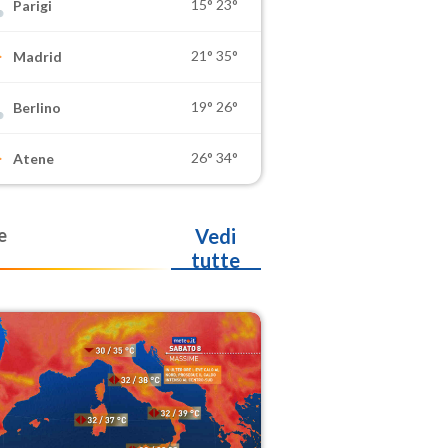
15°
23°
Parigi
21°
35°
Madrid
19°
26°
Berlino
26°
34°
Atene
e
Vedi
tutte