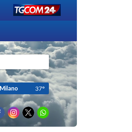
Milano
37°