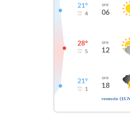
21
°
ore
06
4
28
°
ore
12
5
ore
21
°
18
1
rovescio
(
15.