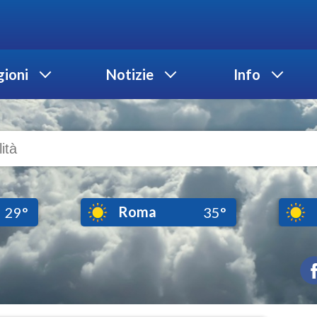
ioni
Notizie
Info
Roma
29°
35°