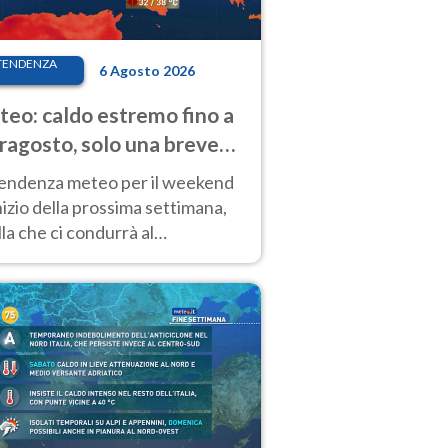
TENDENZA
6 Agosto 2026
eo: caldo estremo fino a
ragosto, solo una breve
sa. Ecco dove
tendenza meteo per il weekend
inizio della prossima settimana,
la che ci condurrà al
ragosto, vede ancora
perature molto elevate