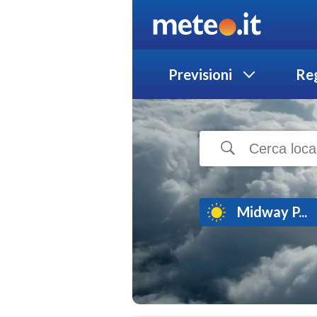
Previsioni
Reg
Midway P...