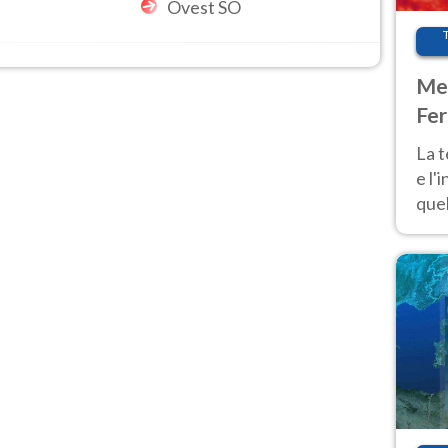
Ovest SO
Met
Fer
pau
La 
e l'
quel
Fer
tem