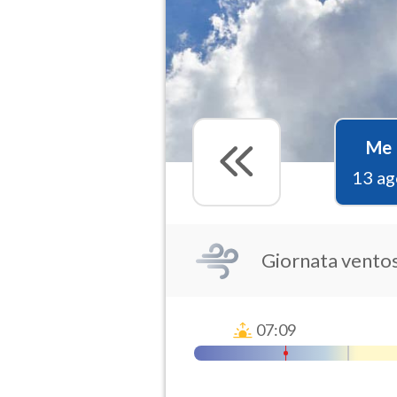
Me
13 ag
Giornata vento
07:09