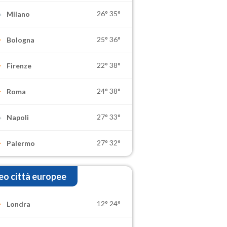
26°
35°
Milano
25°
36°
Bologna
22°
38°
Firenze
24°
38°
Roma
27°
33°
Napoli
27°
32°
Palermo
o città europee
12°
24°
Londra