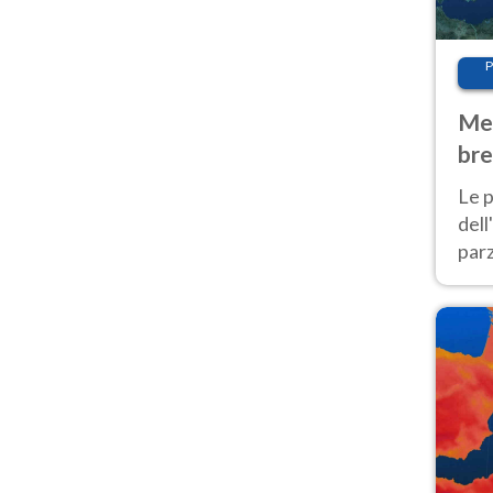
P
Met
bre
Nor
Le p
dell
parz
al 
40 g