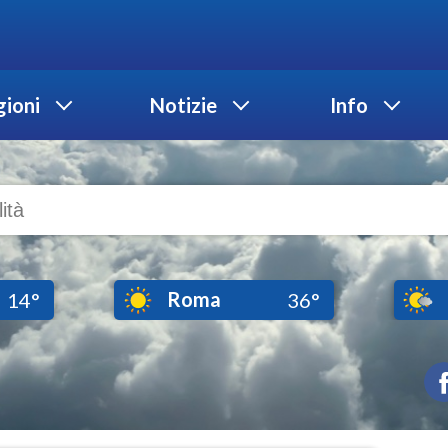
ioni
Notizie
Info
Roma
14°
36°