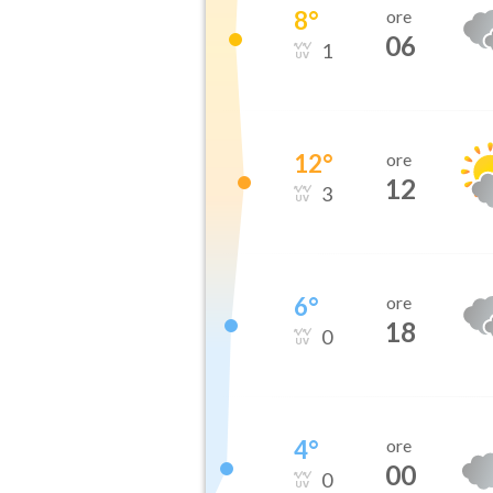
8
°
ore
06
1
12
°
ore
12
3
6
°
ore
18
0
4
°
ore
00
0