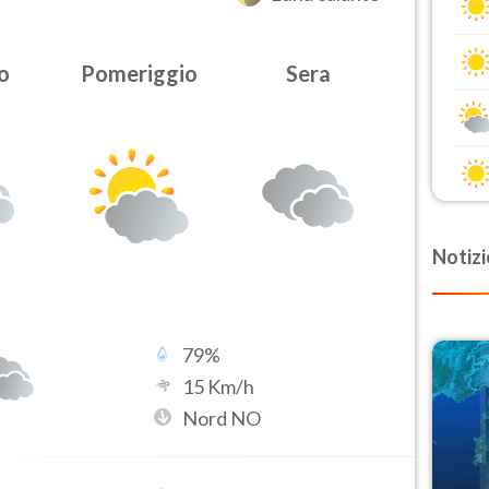
o
Pomeriggio
Sera
Notizi
79
%
15
Km/h
Nord NO