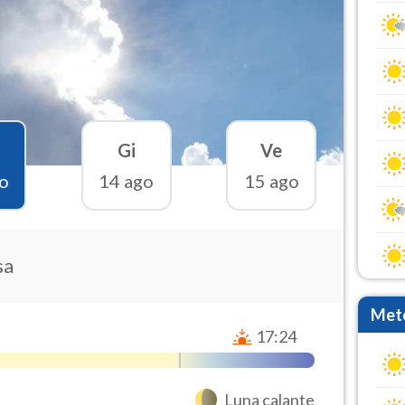
Gi
Ve
o
14 ago
15 ago
sa
Mete
17:24
Luna calante