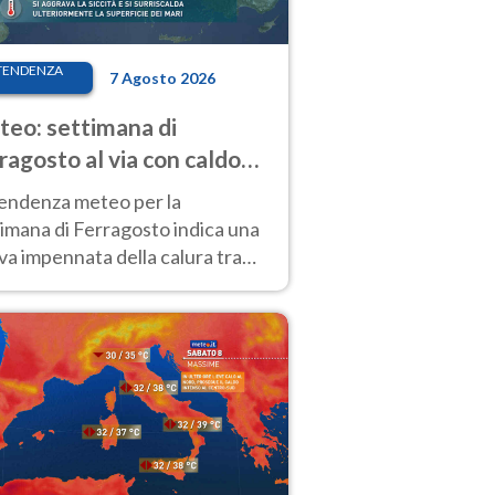
TENDENZA
7 Agosto 2026
eo: settimana di
ragosto al via con caldo
enso e qualche temporale
tendenza meteo per la
imana di Ferragosto indica una
a impennata della calura tra
 14 agosto, con nuovi rialzi
he al Nord.