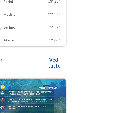
13°
25°
Parigi
22°
37°
Madrid
15°
22°
Berlino
27°
33°
Atene
e
Vedi
tutte