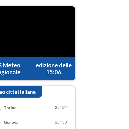
G Meteo
edizione delle
-
gionale
15:06
o città italiane
25°
34°
Torino
25°
30°
Genova