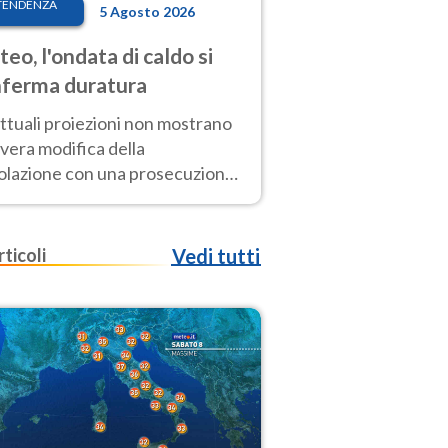
TENDENZA
5 Agosto 2026
eo, l'ondata di caldo si
ferma duratura
ttuali proiezioni non mostrano
vera modifica della
colazione con una prosecuzione
caldo fuori scala per molti
ni, compresa la settimana di
ragosto
rticoli
Vedi tutti