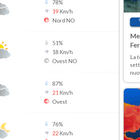
78
%
19
Km/h
Nord NO
Met
51
%
Fer
18
Km/h
int
La 
Ovest NO
sett
nuov
11 e
87
%
anc
21
Km/h
Ovest
76
%
22
Km/h