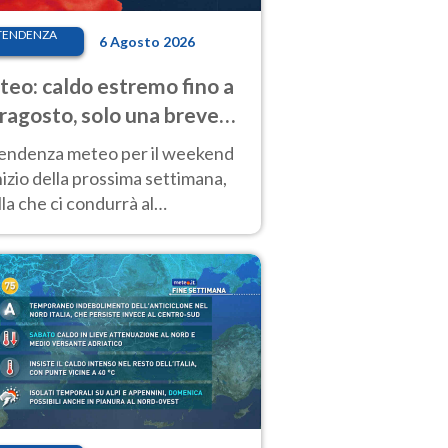
TENDENZA
6 Agosto 2026
eo: caldo estremo fino a
ragosto, solo una breve
sa. Ecco dove
tendenza meteo per il weekend
inizio della prossima settimana,
la che ci condurrà al
ragosto, vede ancora
perature molto elevate