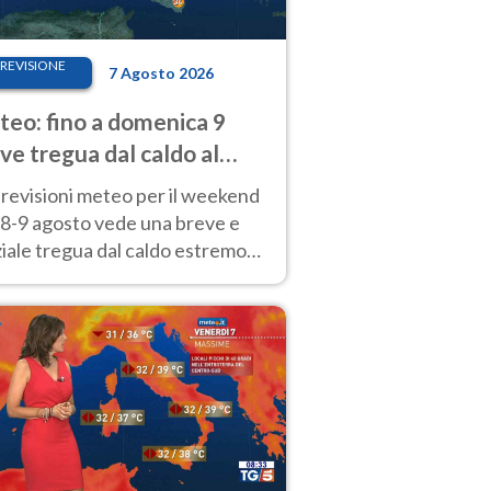
REVISIONE
7 Agosto 2026
eo: fino a domenica 9
ve tregua dal caldo al
d! Altrove calura e afa
revisioni meteo per il weekend
'8-9 agosto vede una breve e
iale tregua dal caldo estremo
Nord mentre altrove persistono
radi.