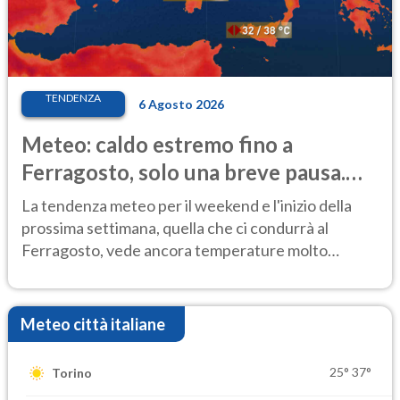
TENDENZA
6 Agosto 2026
Meteo: caldo estremo fino a
Ferragosto, solo una breve pausa.
Ecco dove
La tendenza meteo per il weekend e l'inizio della
prossima settimana, quella che ci condurrà al
Ferragosto, vede ancora temperature molto
elevate
Meteo città italiane
25°
37°
Torino