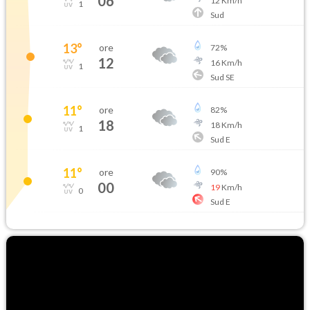
06
12
Km/h
1
Sud
13
°
ore
72
%
12
16
Km/h
1
Sud SE
11
°
ore
82
%
18
18
Km/h
1
Sud E
11
°
ore
90
%
00
19
Km/h
0
Sud E