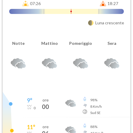
07:26
18:27
Luna crescente
Notte
Mattino
Pomeriggio
Sera
9
°
ore
98
%
00
8
Km/h
0
Sud SE
11
°
ore
88
%