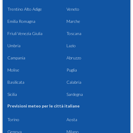
Trentino Alto Adige
Veneto
Emilia Romagna
Marche
Friuli Venezia Giulia
Toscana
Umbria
Lazio
Campania
Abruzzo
Molise
Puglia
Basilicata
Calabria
Sicilia
Sardegna
Previsioni meteo per le città italiane
Torino
Aosta
Genova
Milano