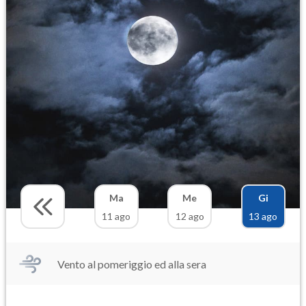
Ma
Me
Gi
11 ago
12 ago
13 ago
Vento al pomeriggio ed alla sera