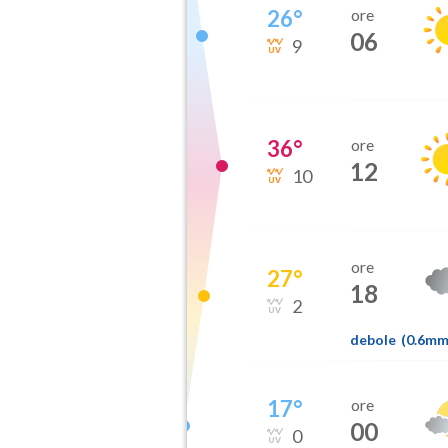
26
°
ore
06
9
36
°
ore
12
10
ore
27
°
18
2
debole
(
0.6m
17
°
ore
00
0