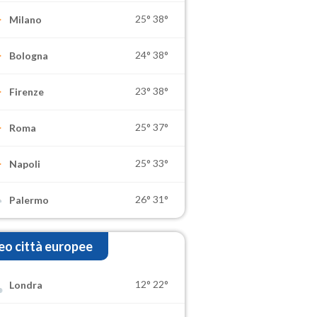
25°
38°
Milano
24°
38°
Bologna
23°
38°
Firenze
25°
37°
Roma
25°
33°
Napoli
26°
31°
Palermo
o città europee
12°
22°
Londra