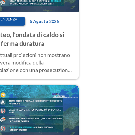
TENDENZA
5 Agosto 2026
eo, l'ondata di caldo si
ferma duratura
ttuali proiezioni non mostrano
vera modifica della
colazione con una prosecuzione
caldo fuori scala per molti
ni, compresa la settimana di
ragosto