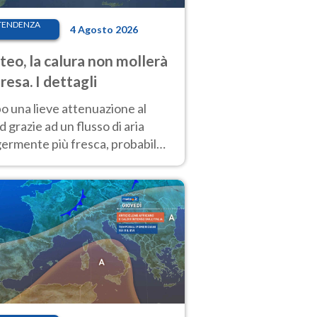
TENDENZA
4 Agosto 2026
eo, la calura non mollerà
presa. I dettagli
o una lieve attenuazione al
 grazie ad un flusso di aria
germente più fresca, probabile
o rinforzo dell’anticiclone
icano entro Ferragosto