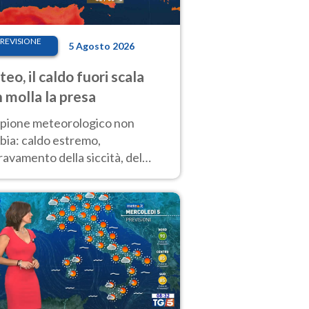
REVISIONE
5 Agosto 2026
eo, il caldo fuori scala
 molla la presa
copione meteorologico non
bia: caldo estremo,
avamento della siccità, del
hio incendi e temporali di
ore. Nessun cambiamento fino
ragosto