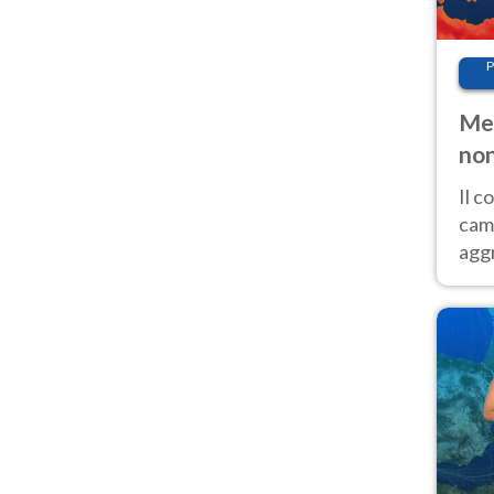
P
Met
non
Il 
cam
aggr
risc
cal
Fer