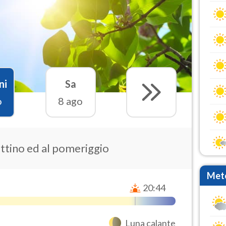
ni
Sa
o
8 ago
attino ed al pomeriggio
Mete
20:44
Luna calante