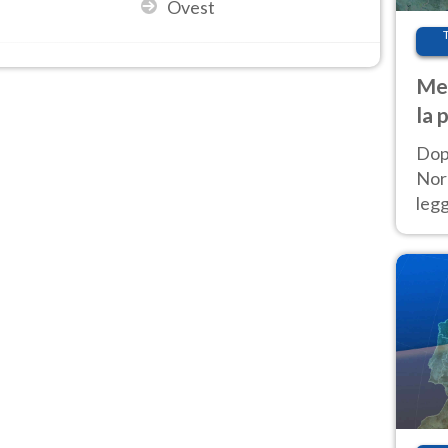
Ovest
Met
la 
Dop
Nord
leg
nuov
afr