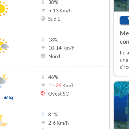
38
%
5
-
13
Km/h
Sud E
Met
18
%
con
10
-
14
Km/h
Le a
Nord
una 
cir
del 
46
%
gior
11
-
26
Km/h
Fer
Ovest SO
m
-
48
%)
81
%
2
-
6
Km/h