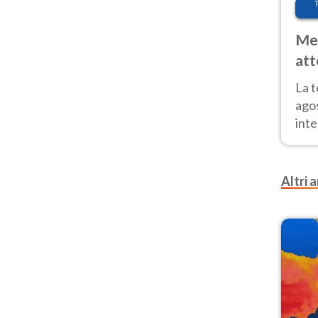
Met
att
Nor
La 
ago
inte
parz
e il
Altri a