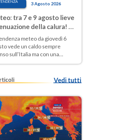
TENDENZA
3 Agosto 2026
eo: tra 7 e 9 agosto lieve
enuazione della calura! Al
d rischio temporali
tendenza meteo da giovedì 6
sto vede un caldo sempre
nso sull'Italia ma con una
iale e lieve attenuazione tra il 7
 9 agosto.
rticoli
Vedi tutti