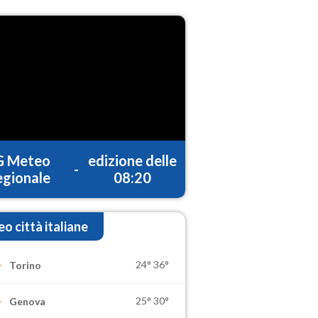
G Meteo
edizione delle
-
gionale
08:20
o città italiane
24°
36°
Torino
25°
30°
Genova