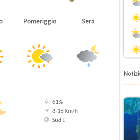
o
Pomeriggio
Sera
Notizi
61
%
8
-
16
Km/h
Sud E