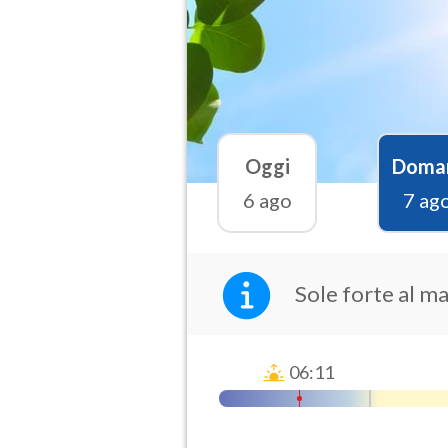
Oggi
Doma
6 ago
7 ag
Sole forte al m
06:11