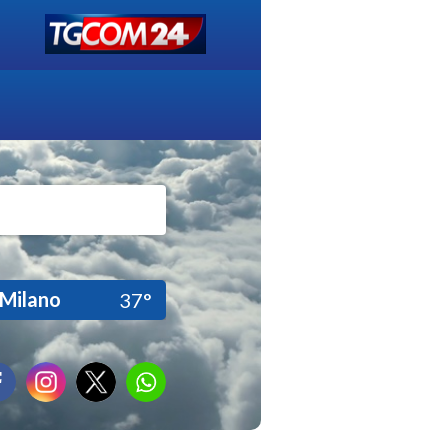
Milano
37°