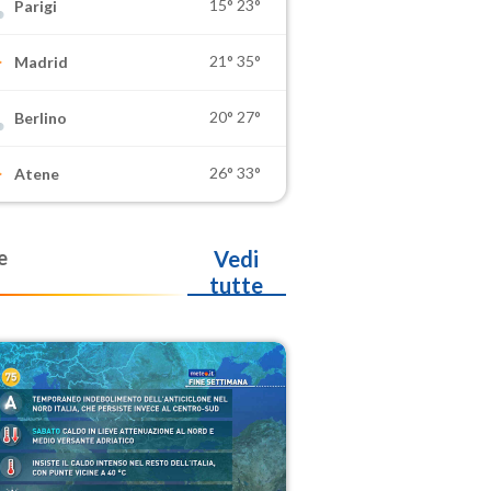
15°
23°
Parigi
21°
35°
Madrid
20°
27°
Berlino
26°
33°
Atene
e
Vedi
tutte