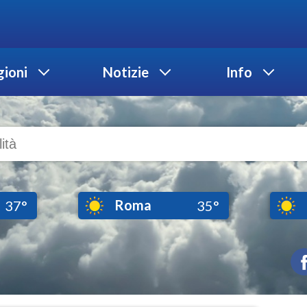
ioni
Notizie
Info
Roma
37°
35°