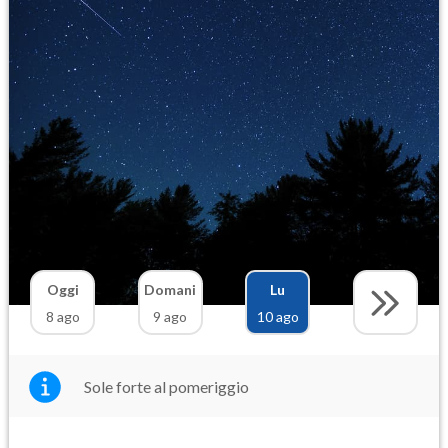
Oggi
Domani
Lu
8 ago
9 ago
10 ago
Sole forte al pomeriggio