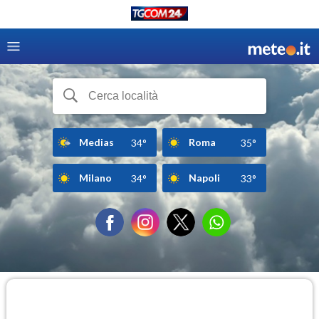
Medias
Roma
34°
35°
Milano
Napoli
34°
33°