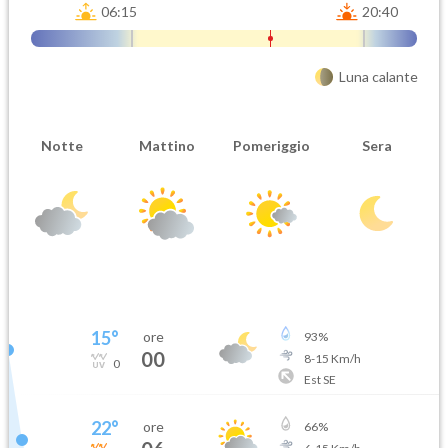
06:15
20:40
Luna calante
Notte
Mattino
Pomeriggio
Sera
15
°
ore
93
%
00
8
-
15
Km/h
0
Est SE
22
°
ore
66
%