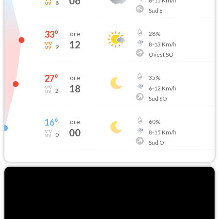
06
6
-
15
Km/h
8
Sud E
33
°
ore
28
%
12
8
-
13
Km/h
9
Ovest SO
27
°
ore
35
%
18
6
-
12
Km/h
2
Sud SO
16
°
ore
60
%
00
8
-
15
Km/h
0
Sud O