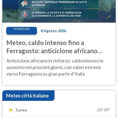
TENDENZA
8 Agosto 2026
Meteo, caldo intenso fino a
Ferragosto: anticiclone africano
ancora protagonista
Anticiclone africano in rinforzo: caldo intenso in
aumento nei prossimi giorni, con valori estremi
verso Ferragosto su gran parte d’Italia
Meteo città italiane
22°
33°
Torino