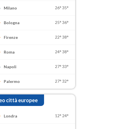
26°
35°
Milano
25°
36°
Bologna
22°
38°
Firenze
24°
38°
Roma
27°
33°
Napoli
27°
32°
Palermo
o città europee
12°
24°
Londra