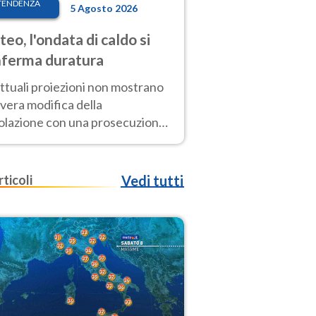
TENDENZA
5 Agosto 2026
eo, l'ondata di caldo si
ferma duratura
ttuali proiezioni non mostrano
vera modifica della
colazione con una prosecuzione
caldo fuori scala per molti
ni, compresa la settimana di
ragosto
rticoli
Vedi tutti