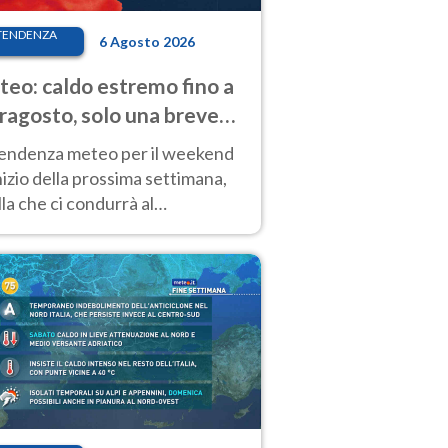
TENDENZA
6 Agosto 2026
eo: caldo estremo fino a
ragosto, solo una breve
sa. Ecco dove
tendenza meteo per il weekend
inizio della prossima settimana,
la che ci condurrà al
ragosto, vede ancora
perature molto elevate