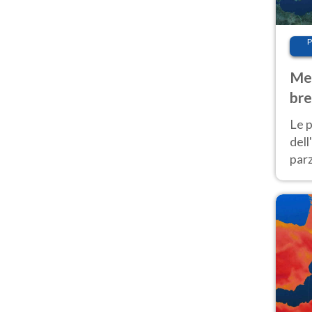
P
Met
bre
Nor
Le p
dell
parz
al 
40 g