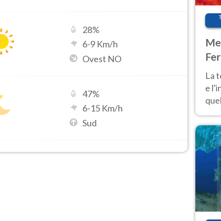
28
%
Met
6
-
9
Km/h
Fer
Ovest NO
pau
La 
e l'
47
%
quel
6
-
15
Km/h
Fer
Sud
tem