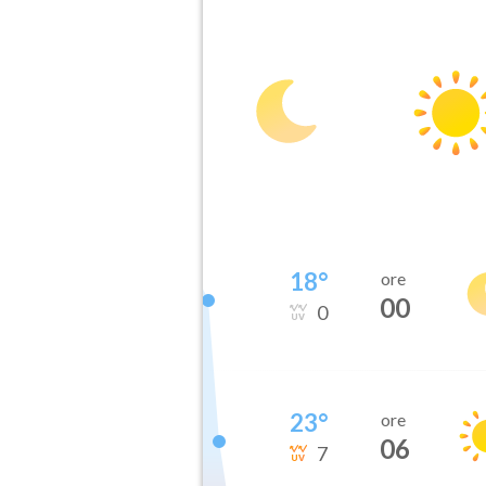
18
°
ore
00
0
23
°
ore
06
7