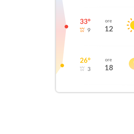
33
°
ore
12
9
26
°
ore
18
3