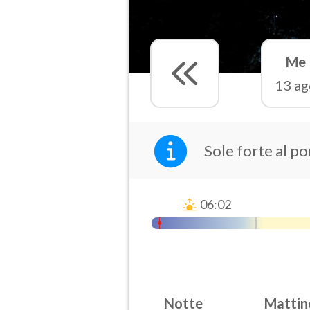
Me
13 ag
Sole forte al p
06:02
Notte
Mattin