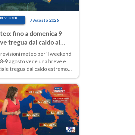
REVISIONE
7 Agosto 2026
eo: fino a domenica 9
ve tregua dal caldo al
d! Altrove calura e afa
revisioni meteo per il weekend
'8-9 agosto vede una breve e
iale tregua dal caldo estremo
Nord mentre altrove persistono
radi.