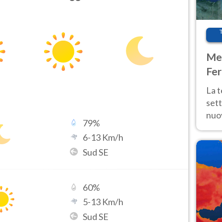
Met
Fer
int
La 
sett
nuov
79
%
11 e
6
-
13
Km/h
anc
Sud SE
60
%
5
-
13
Km/h
Sud SE