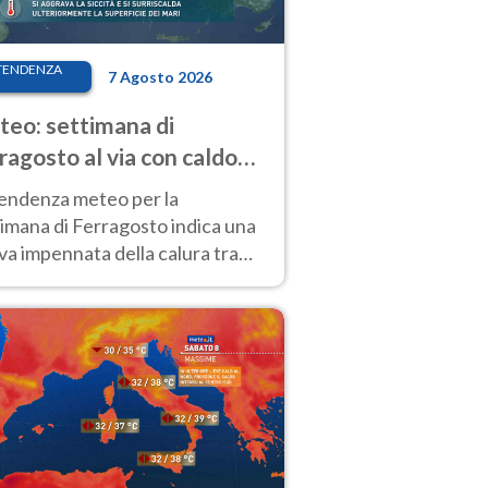
TENDENZA
7 Agosto 2026
eo: settimana di
ragosto al via con caldo
enso e qualche temporale
tendenza meteo per la
imana di Ferragosto indica una
a impennata della calura tra
 14 agosto, con nuovi rialzi
he al Nord.