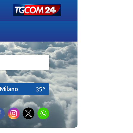
Milano
35°