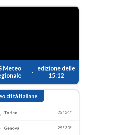
G Meteo
edizione delle
-
gionale
15:12
o città italiane
25°
34°
Torino
25°
30°
Genova