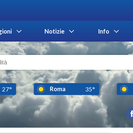
ioni
Notizie
Info
Roma
27°
35°