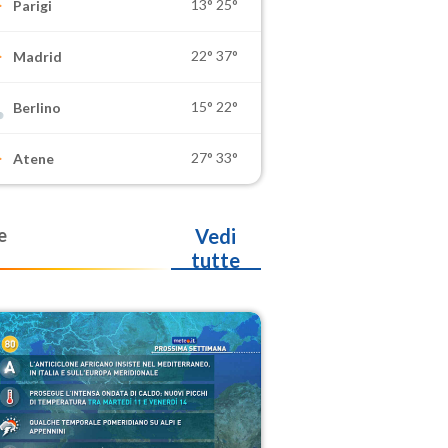
13°
25°
Parigi
22°
37°
Madrid
15°
22°
Berlino
27°
33°
Atene
e
Vedi
tutte