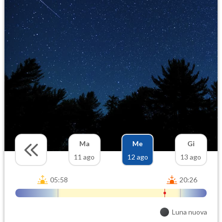
Ma
Me
Gi
11 ago
12 ago
13 ago
05:58
20:26
Luna nuova