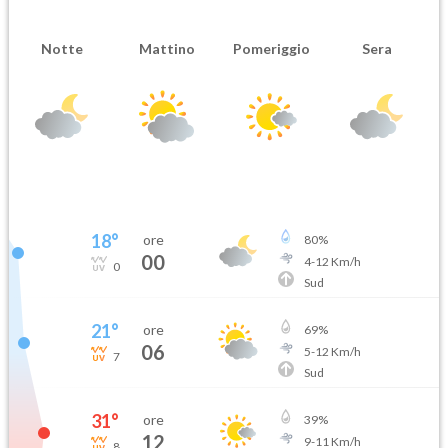
Notte
Mattino
Pomeriggio
Sera
18
°
ore
80
%
00
4
-
12
Km/h
0
Sud
21
°
ore
69
%
06
5
-
12
Km/h
7
Sud
31
°
ore
39
%
12
9
-
11
Km/h
8