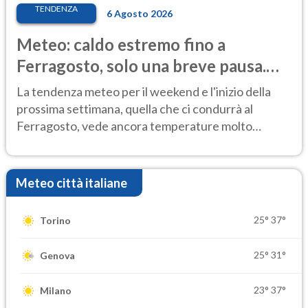
TENDENZA
6 Agosto 2026
Meteo: caldo estremo fino a
Ferragosto, solo una breve pausa.
Ecco dove
La tendenza meteo per il weekend e l'inizio della
prossima settimana, quella che ci condurrà al
Ferragosto, vede ancora temperature molto
elevate
Meteo città italiane
25°
37°
Torino
25°
31°
Genova
23°
37°
Milano