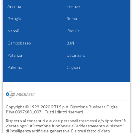
Ancona
Firenze
Perugia
Roma
Napoli
L'Aquila
Campobasso
Bari
Potenza
Catanzaro
Palermo
Cagliari
Copyright © 1999-2020 RTI S.p.A. Direzione Business Digital -
P.Iva 03976881007 - Tutti i diritti riservati.
Rispetto ai contenuti e ai dati personali trasmessi e/o riprodotti è
vietata ogni utilizzazione funzionale all'addestramento di sistemi
di intelligenza artificiale generativa. È altresì fatto divieto