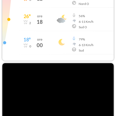
Nord O
26
°
ore
56
%
18
6
-
11
Km/h
2
Sud O
18
°
ore
79
%
00
6
-
13
Km/h
0
Sud