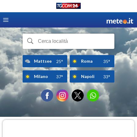
Mattsee
Roma
25°
35°
Milano
Napoli
37°
33°