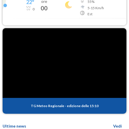
22
°
ore
55
%
00
5
-
15
Km/h
0
Est
TG Meteo Regionale
-
edizione delle 15:10
Ultime news
Vedi