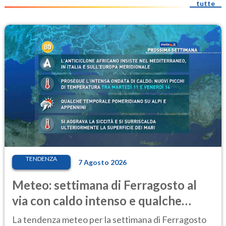
tutte
TENDENZA
7 Agosto 2026
Meteo: settimana di Ferragosto al
via con caldo intenso e qualche
temporale
La tendenza meteo per la settimana di Ferragosto