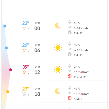
23
°
ore
50
%
00
5
-
14
Km/h
0
Est NE
26
°
ore
40
%
06
6
-
16
Km/h
7
Est NE
35
°
ore
24
%
12
16
-
24
Km/h
9
Ovest SO
29
°
ore
42
%
18
11
-
24
Km/h
4
Sud O