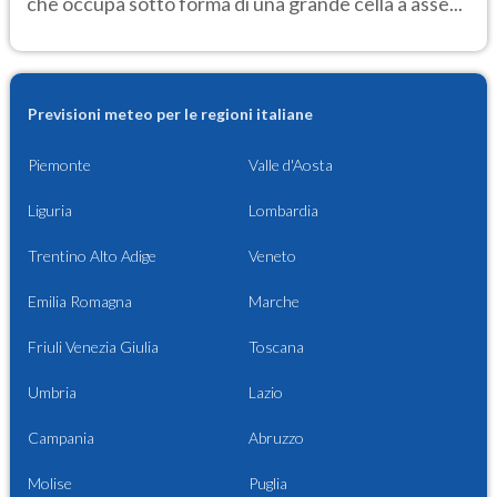
che occupa sotto forma di una grande cella a asse...
Previsioni meteo per le regioni italiane
Piemonte
Valle d'Aosta
Liguria
Lombardia
Trentino Alto Adige
Veneto
Emilia Romagna
Marche
Friuli Venezia Giulia
Toscana
Umbria
Lazio
Campania
Abruzzo
Molise
Puglia