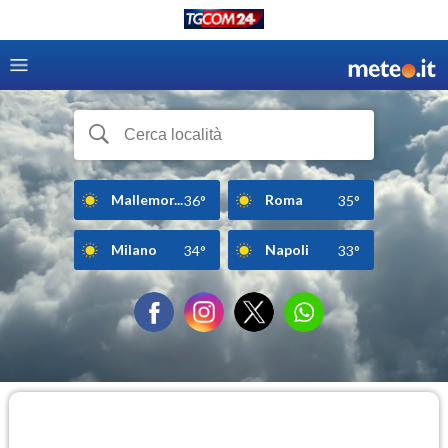
Mallemor...
Roma
36°
35°
Milano
Napoli
34°
33°