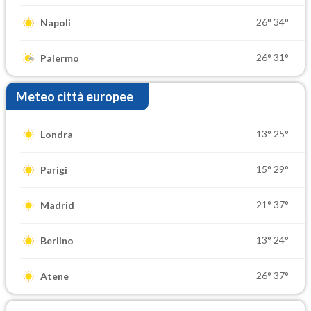
26°
34°
Napoli
26°
31°
Palermo
Meteo città europee
13°
25°
Londra
15°
29°
Parigi
21°
37°
Madrid
13°
24°
Berlino
26°
37°
Atene