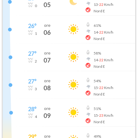
05
13
-
22
Km/h
0
Nord E
26
°
ore
61
%
06
14
-
22
Km/h
1
Nord E
27
°
ore
58
%
07
14
-
22
Km/h
2
Nord E
27
°
ore
54
%
08
15
-
22
Km/h
3
Nord E
28
°
ore
51
%
09
15
-
23
Km/h
4
Nord E
29
°
ore
49
%