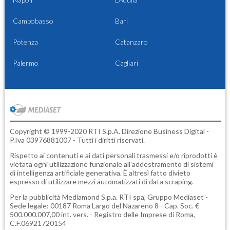
Campobasso
Bari
Potenza
Catanzaro
Palermo
Cagliari
Copyright © 1999-2020 RTI S.p.A. Direzione Business Digital -
P.Iva 03976881007 - Tutti i diritti riservati.
Rispetto ai contenuti e ai dati personali trasmessi e/o riprodotti è
vietata ogni utilizzazione funzionale all'addestramento di sistemi
di intelligenza artificiale generativa. È altresì fatto divieto
espresso di utilizzare mezzi automatizzati di data scraping.
Per la pubblicità
Mediamond S.p.a.
RTI spa, Gruppo Mediaset -
Sede legale: 00187 Roma Largo del Nazareno 8 - Cap. Soc. €
500.000.007,00 int. vers. - Registro delle Imprese di Roma,
C.F.06921720154