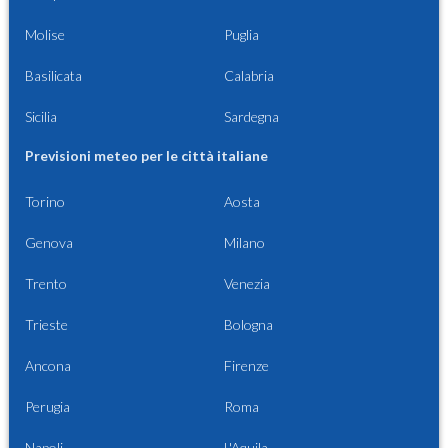
Molise
Puglia
Basilicata
Calabria
Sicilia
Sardegna
Previsioni meteo per le città italiane
Torino
Aosta
Genova
Milano
Trento
Venezia
Trieste
Bologna
Ancona
Firenze
Perugia
Roma
Napoli
L'Aquila