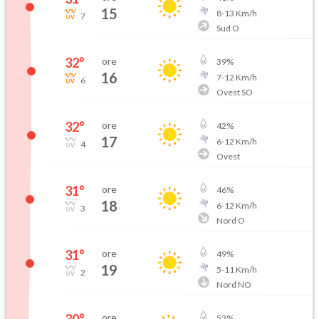
15
8
-
13
Km/h
7
Sud O
32
°
ore
39
%
16
7
-
12
Km/h
6
Ovest SO
32
°
ore
42
%
17
6
-
12
Km/h
4
Ovest
31
°
ore
46
%
18
6
-
12
Km/h
3
Nord O
31
°
ore
49
%
19
5
-
11
Km/h
2
Nord NO
30
°
ore
53
%