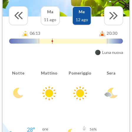
Ma
Me
11 ago
12 ago
06:13
20:30
Luna nuova
Notte
Mattino
Pomeriggio
Sera
28
°
ore
56
%