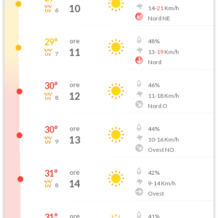
10
14
-
21
Km/h
6
Nord NE
29
°
ore
48
%
11
13
-
19
Km/h
7
Nord
30
°
ore
46
%
12
11
-
18
Km/h
8
Nord O
30
°
ore
44
%
13
10
-
16
Km/h
9
Ovest NO
31
°
ore
42
%
14
9
-
14
Km/h
8
Ovest
31
°
ore
41
%