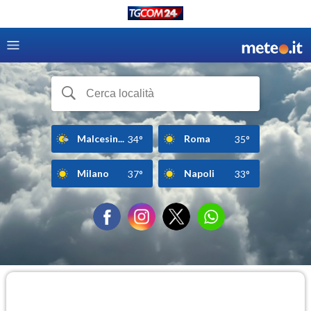
Malcesin...
Roma
34°
35°
Milano
Napoli
37°
33°