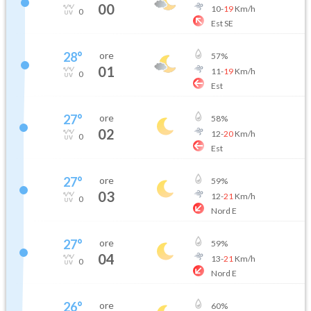
00
10
-
19
Km/h
0
Est SE
28
°
ore
57
%
01
11
-
19
Km/h
0
Est
27
°
ore
58
%
02
12
-
20
Km/h
0
Est
27
°
ore
59
%
03
12
-
21
Km/h
0
Nord E
27
°
ore
59
%
04
13
-
21
Km/h
0
Nord E
26
°
ore
60
%