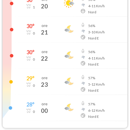
20
4
-
11
Km/h
1
Nord
30
°
ore
56
%
21
3
-
10
Km/h
0
Nord E
30
°
ore
56
%
22
4
-
11
Km/h
0
Nord E
29
°
ore
57
%
23
5
-
12
Km/h
0
Nord E
28
°
ore
57
%
00
6
-
12
Km/h
0
Nord E