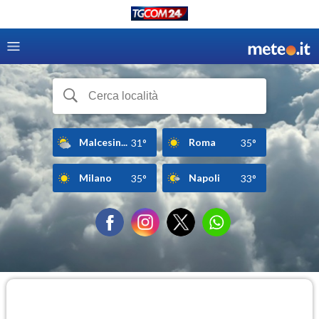
Malcesin...
Roma
31°
35°
Milano
Napoli
35°
33°