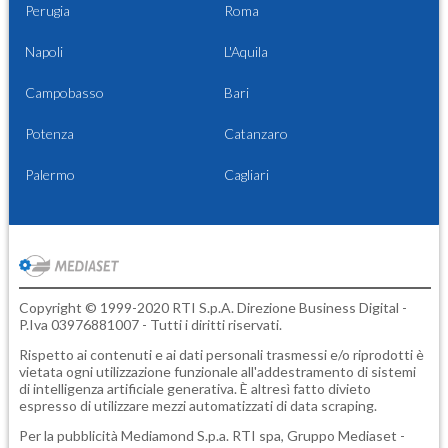
Perugia
Roma
Napoli
L'Aquila
Campobasso
Bari
Potenza
Catanzaro
Palermo
Cagliari
Copyright © 1999-2020 RTI S.p.A. Direzione Business Digital -
P.Iva 03976881007 - Tutti i diritti riservati.
Rispetto ai contenuti e ai dati personali trasmessi e/o riprodotti è
vietata ogni utilizzazione funzionale all'addestramento di sistemi
di intelligenza artificiale generativa. È altresì fatto divieto
espresso di utilizzare mezzi automatizzati di data scraping.
Per la pubblicità
Mediamond S.p.a.
RTI spa, Gruppo Mediaset -