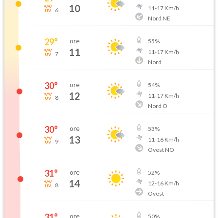
10
11
-
17
Km/h
6
Nord NE
29
°
ore
55
%
11
11
-
17
Km/h
7
Nord
30
°
ore
54
%
12
11
-
17
Km/h
8
Nord O
30
°
ore
53
%
13
11
-
16
Km/h
9
Ovest NO
31
°
ore
52
%
14
12
-
16
Km/h
8
Ovest
31
°
ore
50
%