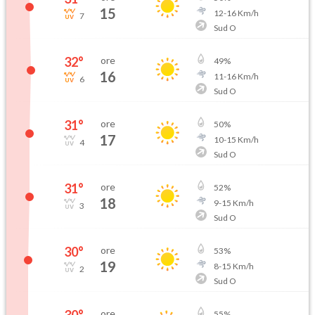
15
12
-
16
Km/h
7
Sud O
32
°
ore
49
%
16
11
-
16
Km/h
6
Sud O
31
°
ore
50
%
17
10
-
15
Km/h
4
Sud O
31
°
ore
52
%
18
9
-
15
Km/h
3
Sud O
30
°
ore
53
%
19
8
-
15
Km/h
2
Sud O
30
°
ore
55
%