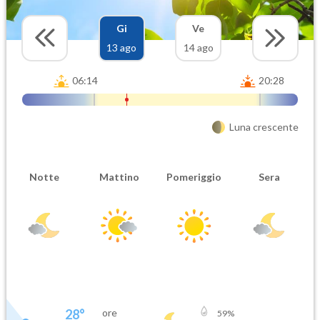
Gi
Ve
13 ago
14 ago
06:14
20:28
Luna crescente
Notte
Mattino
Pomeriggio
Sera
28
°
ore
59
%