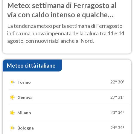
Meteo: settimana di Ferragosto al
via con caldo intenso e qualche
temporale
La tendenza meteo per la settimana di Ferragosto
indica una nuova impennata della calura tra 11 e 14
agosto, con nuovi rialzi anche al Nord.
Meteo città italiane
22°
30°
Torino
27°
31°
Genova
23°
34°
Milano
24°
34°
Bologna