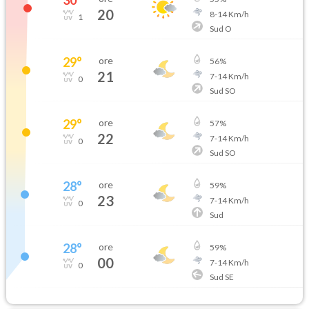
20
8
-
14
Km/h
1
Sud O
29
°
ore
56
%
21
7
-
14
Km/h
0
Sud SO
29
°
ore
57
%
22
7
-
14
Km/h
0
Sud SO
28
°
ore
59
%
23
7
-
14
Km/h
0
Sud
28
°
ore
59
%
00
7
-
14
Km/h
0
Sud SE