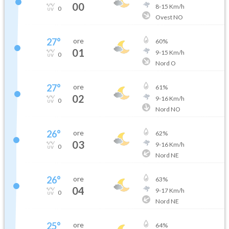
00
8
-
15
Km/h
0
Ovest NO
27
°
ore
60
%
01
9
-
15
Km/h
0
Nord O
27
°
ore
61
%
02
9
-
16
Km/h
0
Nord NO
26
°
ore
62
%
03
9
-
16
Km/h
0
Nord NE
26
°
ore
63
%
04
9
-
17
Km/h
0
Nord NE
25
°
ore
64
%