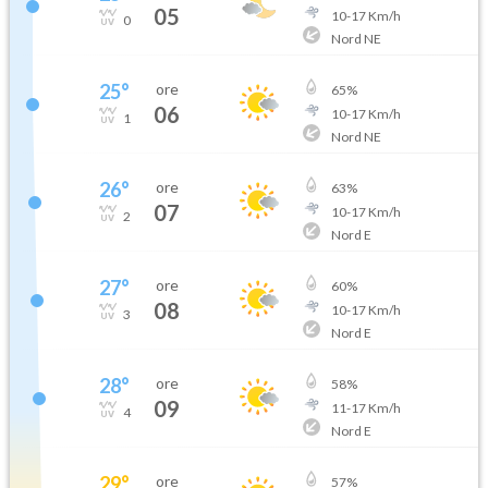
05
10
-
17
Km/h
0
Nord NE
25
°
ore
65
%
06
10
-
17
Km/h
1
Nord NE
26
°
ore
63
%
07
10
-
17
Km/h
2
Nord E
27
°
ore
60
%
08
10
-
17
Km/h
3
Nord E
28
°
ore
58
%
09
11
-
17
Km/h
4
Nord E
29
°
ore
57
%