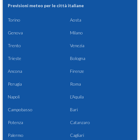
Previsioni meteo per le città italiane
Torino
Aosta
Genova
Milano
Trento
Venezia
Trieste
Bologna
Ancona
Firenze
Perugia
Roma
Napoli
L'Aquila
Campobasso
Bari
Potenza
Catanzaro
Palermo
Cagliari