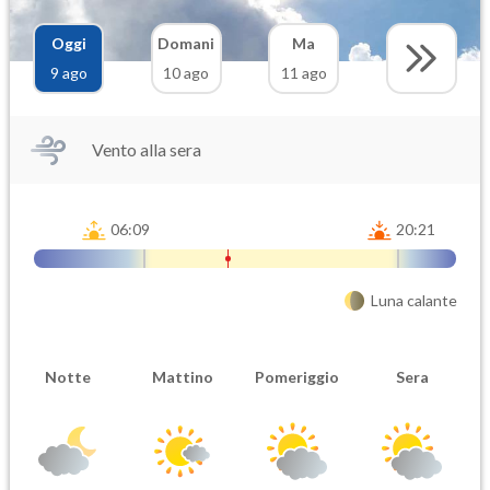
Oggi
Domani
Ma
9 ago
10 ago
11 ago
Vento alla sera
06:09
20:21
Luna calante
Notte
Mattino
Pomeriggio
Sera