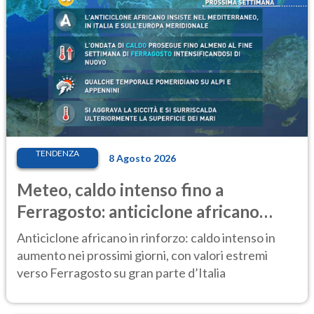
TENDENZA
8 Agosto 2026
Meteo, caldo intenso fino a
Ferragosto: anticiclone africano
ancora protagonista
Anticiclone africano in rinforzo: caldo intenso in
aumento nei prossimi giorni, con valori estremi
verso Ferragosto su gran parte d’Italia