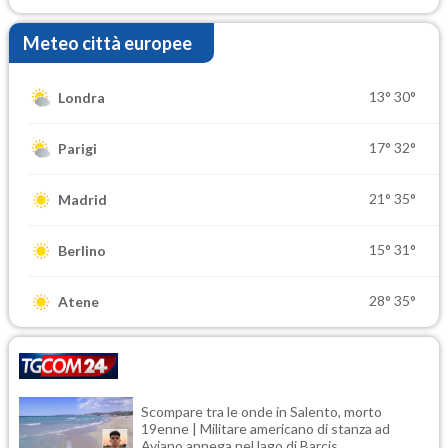
Meteo città europee
13°
30°
Londra
17°
32°
Parigi
21°
35°
Madrid
15°
31°
Berlino
28°
35°
Atene
Scompare tra le onde in Salento, morto
19enne | Militare americano di stanza ad
Aviano annega nel lago di Barcis