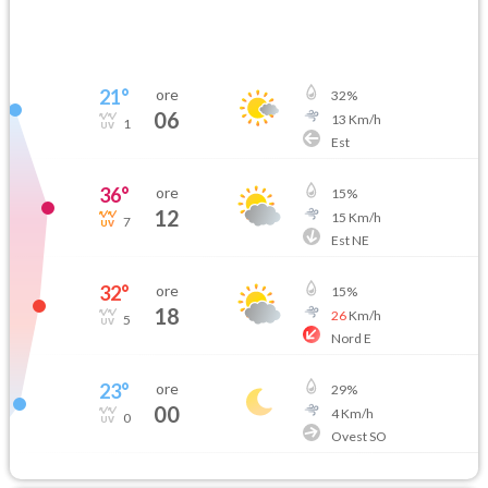
21
°
ore
32
%
06
13
Km/h
1
Est
36
°
ore
15
%
12
15
Km/h
7
Est NE
32
°
ore
15
%
18
26
Km/h
5
Nord E
23
°
ore
29
%
00
4
Km/h
0
Ovest SO