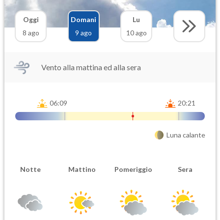
Oggi
Domani
Lu
8 ago
9 ago
10 ago
Vento alla mattina ed alla sera
06:09
20:21
Luna calante
Notte
Mattino
Pomeriggio
Sera