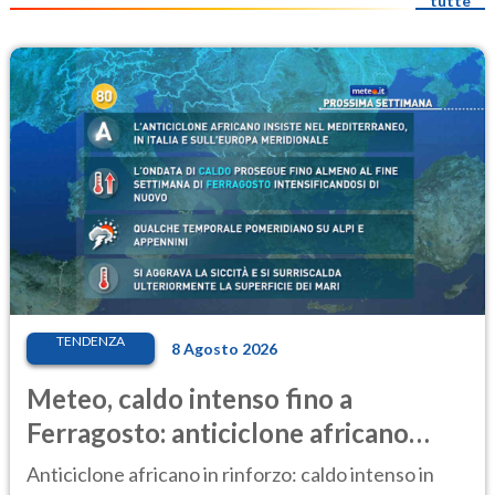
tutte
TENDENZA
8 Agosto 2026
Meteo, caldo intenso fino a
Ferragosto: anticiclone africano
ancora protagonista
Anticiclone africano in rinforzo: caldo intenso in