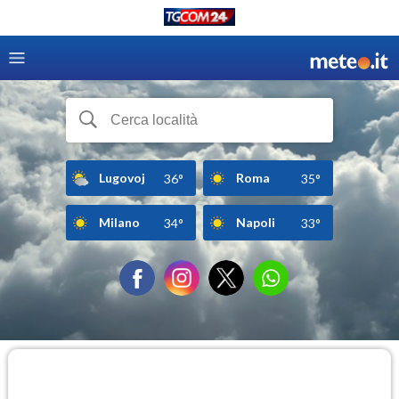
Lugovoj
Roma
36°
35°
Milano
Napoli
34°
33°