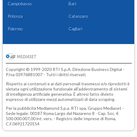
Campobasso
Bari
Potenza
Catanzaro
Palermo
Cagliari
Copyright © 1999-2020 RTI S.p.A. Direzione Business Digital -
P.Iva 03976881007 - Tutti i diritti riservati.
Rispetto ai contenuti e ai dati personali trasmessi e/o riprodotti è
vietata ogni utilizzazione funzionale all'addestramento di sistemi
di intelligenza artificiale generativa. È altresì fatto divieto
espresso di utilizzare mezzi automatizzati di data scraping.
Per la pubblicità
Mediamond S.p.a.
RTI spa, Gruppo Mediaset -
Sede legale: 00187 Roma Largo del Nazareno 8 - Cap. Soc. €
500.000.007,00 int. vers. - Registro delle Imprese di Roma,
C.F.06921720154