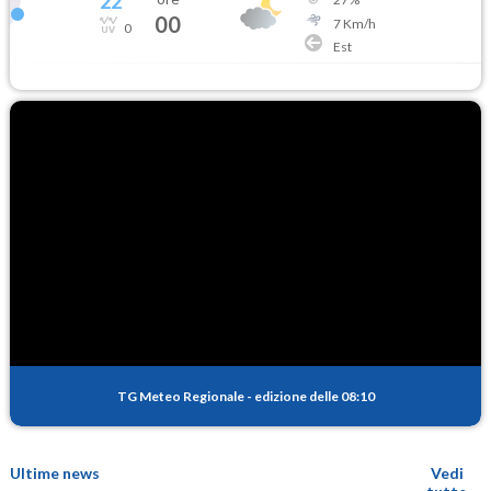
22
°
00
7
Km/h
0
Est
TG Meteo Regionale
-
edizione delle 08:10
Ultime news
Vedi