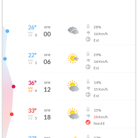
26
°
ore
28
%
00
16
Km/h
0
Est
22
°
ore
29
%
06
16
Km/h
1
Est
36
°
ore
14
%
12
15
Km/h
6
Est
33
°
ore
15
%
18
28
Km/h
5
Nord E
ore
27
%