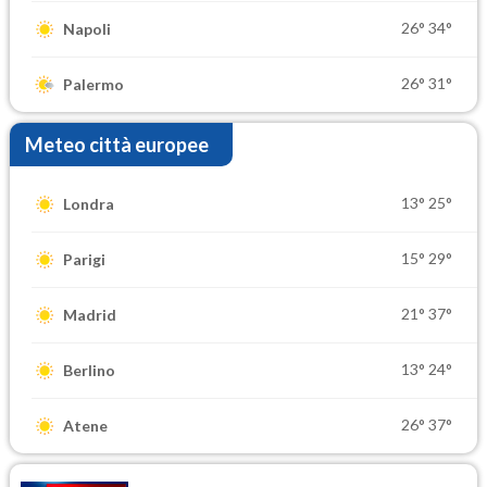
26°
34°
Napoli
26°
31°
Palermo
Meteo città europee
13°
25°
Londra
15°
29°
Parigi
21°
37°
Madrid
13°
24°
Berlino
26°
37°
Atene