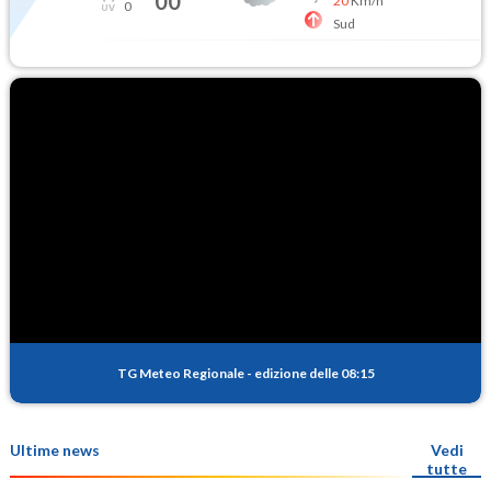
00
20
Km/h
0
Sud
TG Meteo Regionale
-
edizione delle 08:15
Ultime news
Vedi
tutte