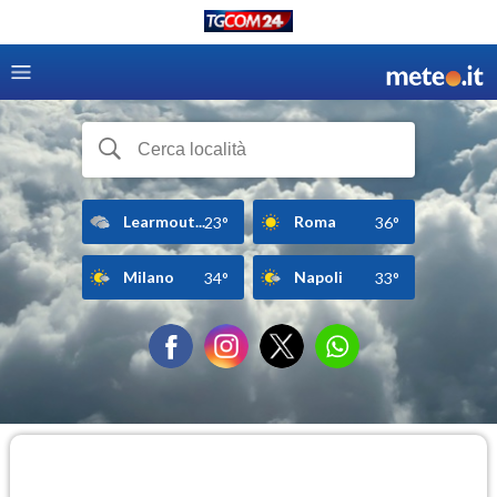
Learmout...
Roma
23°
36°
Milano
Napoli
34°
33°