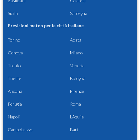
Basilicata
Calabria
Sicilia
Sardegna
Previsioni meteo per le città italiane
Torino
Aosta
Genova
Milano
Trento
Venezia
Trieste
Bologna
Ancona
Firenze
Perugia
Roma
Napoli
L'Aquila
Campobasso
Bari