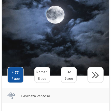
Oggi
Domani
Do
7 ago
8 ago
9 ago
Giornata ventosa