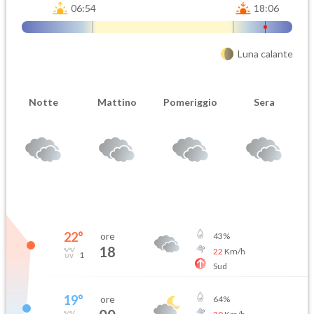
06:54
18:06
Luna calante
Notte
Mattino
Pomeriggio
Sera
22
°
ore
43
%
18
22
Km/h
1
Sud
19
°
ore
64
%