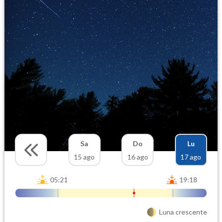
Sa
Do
Lu
15 ago
16 ago
17 ago
05:21
19:18
Luna crescente