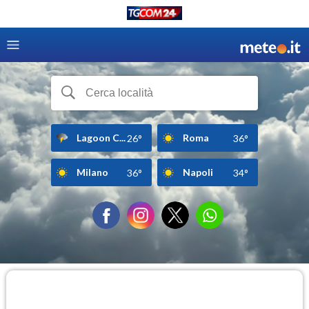
Lagoon C...
Roma
26°
36°
Milano
Napoli
36°
34°