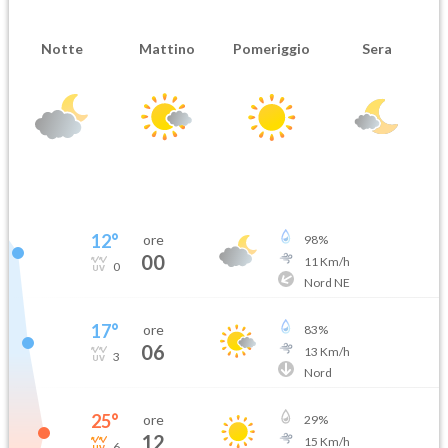
Notte
Mattino
Pomeriggio
Sera
12
°
ore
98
%
00
11
Km/h
0
Nord NE
17
°
ore
83
%
06
13
Km/h
3
Nord
25
°
ore
29
%
12
15
Km/h
6