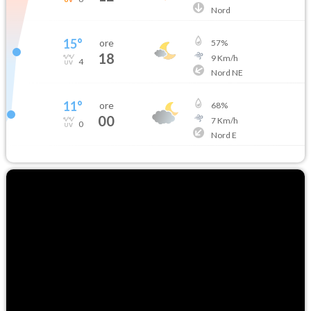
Nord
15
°
ore
57
%
18
9
Km/h
4
Nord NE
11
°
ore
68
%
00
7
Km/h
0
Nord E