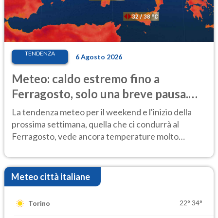
TENDENZA
6 Agosto 2026
Meteo: caldo estremo fino a
Ferragosto, solo una breve pausa.
Ecco dove
La tendenza meteo per il weekend e l'inizio della
prossima settimana, quella che ci condurrà al
Ferragosto, vede ancora temperature molto
elevate
Meteo città italiane
22°
34°
Torino