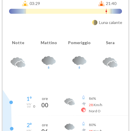
03:29
21:40
Luna calante
Notte
Mattino
Pomeriggio
Sera
1
°
ore
86
%
00
28
Km/h
0
Nord O
2
°
ore
80
%