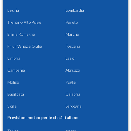
Liguria
Lombardia
Trentino Alto Adige
Veneto
Emilia Romagna
Marche
Friuli Venezia Giulia
Toscana
Umbria
Lazio
Campania
Abruzzo
Molise
Puglia
Basilicata
Calabria
Sicilia
Sardegna
Previsioni meteo per le città italiane
Torino
Aosta