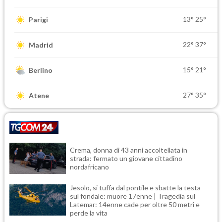
13°
25°
Parigi
22°
37°
Madrid
15°
21°
Berlino
27°
35°
Atene
Crema, donna di 43 anni accoltellata in
strada: fermato un giovane cittadino
nordafricano
Jesolo, si tuffa dal pontile e sbatte la testa
sul fondale: muore 17enne | Tragedia sul
Latemar: 14enne cade per oltre 50 metri e
perde la vita