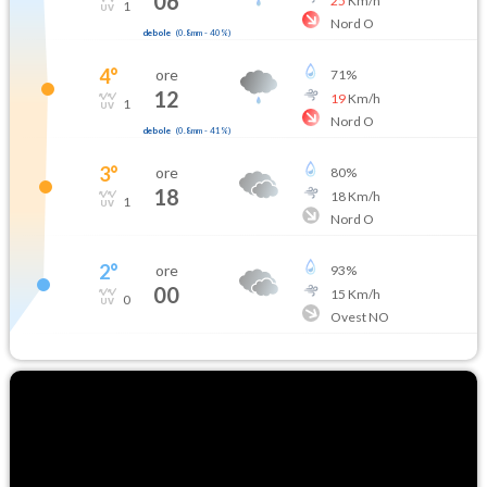
06
25
Km/h
1
Nord O
debole
(
0.8mm
-
40
%)
4
°
ore
71
%
12
19
Km/h
1
Nord O
debole
(
0.8mm
-
41
%)
3
°
ore
80
%
18
18
Km/h
1
Nord O
2
°
ore
93
%
00
15
Km/h
0
Ovest NO