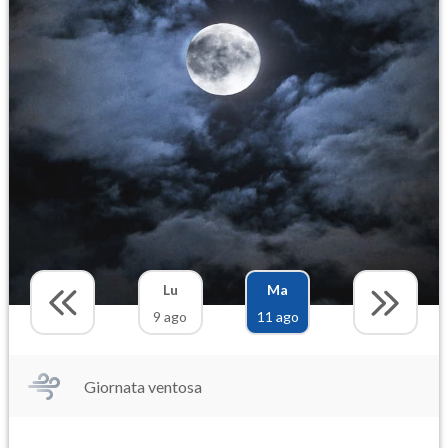
Lu
Ma
9 ago
11 ago
Giornata ventosa