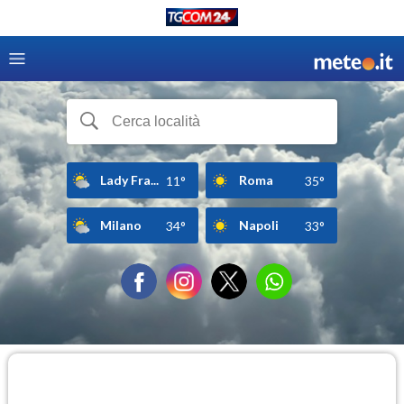
Lady Fra...
Roma
11°
35°
Milano
Napoli
34°
33°