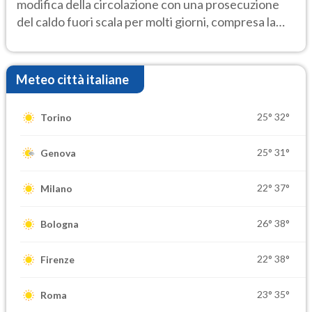
modifica della circolazione con una prosecuzione
del caldo fuori scala per molti giorni, compresa la
settimana di Ferragosto
Meteo città italiane
25°
32°
Torino
25°
31°
Genova
22°
37°
Milano
26°
38°
Bologna
22°
38°
Firenze
23°
35°
Roma