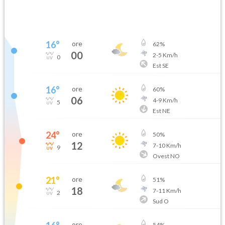
16
°
ore
62
%
00
2
-
5
Km/h
0
Est SE
16
°
ore
60
%
06
4
-
9
Km/h
5
Est NE
24
°
ore
50
%
12
7
-
10
Km/h
9
Ovest NO
21
°
ore
51
%
18
7
-
11
Km/h
2
Sud O
ore
54
%