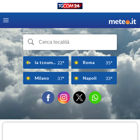
la tzoum...
Roma
22°
35°
Milano
Napoli
37°
33°