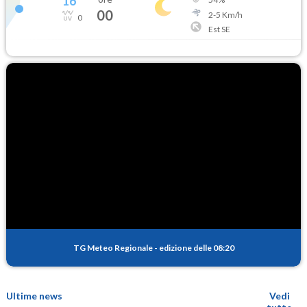
16
°
00
2
-
5
Km/h
0
Est SE
TG Meteo Regionale
-
edizione delle 08:20
Ultime news
Vedi