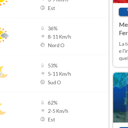
Est
Met
36
%
Fer
8
-
11
Km/h
pau
La 
Nord O
e l'
quel
Fer
53
%
tem
5
-
11
Km/h
Sud O
62
%
2
-
5
Km/h
Est