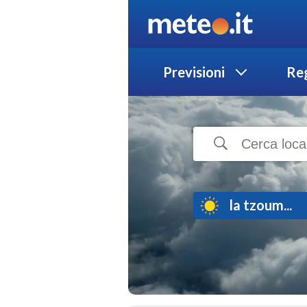
Previsioni
Reg
la tzoum...