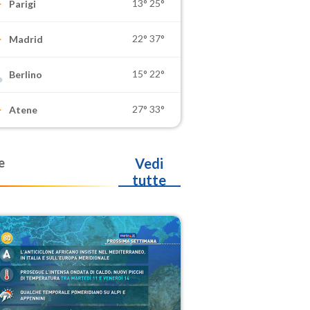
13°
25°
Parigi
22°
37°
Madrid
15°
22°
Berlino
27°
33°
Atene
e
Vedi
tutte