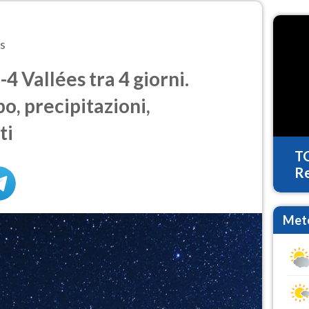
s
 Vallées tra 4 giorni.
o, precipitazioni,
ti
T
Re
Mete