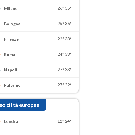
26°
35°
Milano
25°
36°
Bologna
22°
38°
Firenze
24°
38°
Roma
27°
33°
Napoli
27°
32°
Palermo
o città europee
12°
24°
Londra