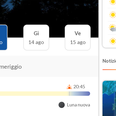
Gi
Ve
o
14 ago
15 ago
Notizi
omeriggio
20:45
Luna nuova