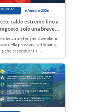
TENDENZA
6 Agosto 2026
eo: caldo estremo fino a
ragosto, solo una breve
sa. Ecco dove
tendenza meteo per il weekend
inizio della prossima settimana,
la che ci condurrà al
ragosto, vede ancora
perature molto elevate