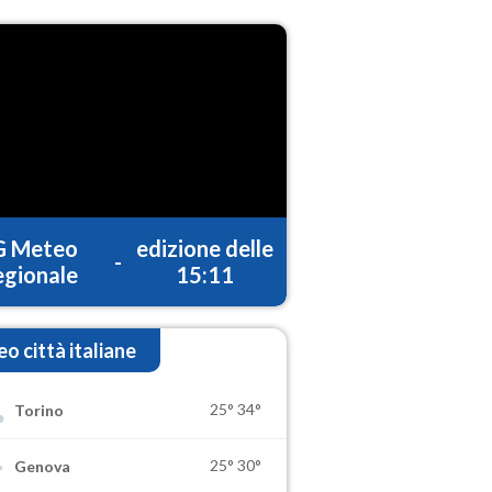
G Meteo
edizione delle
-
gionale
15:11
o città italiane
25°
34°
Torino
25°
30°
Genova