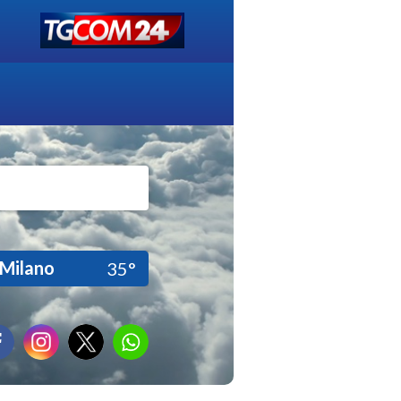
Milano
35°