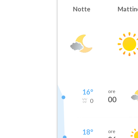
Notte
Mattin
16
°
ore
00
0
18
°
ore