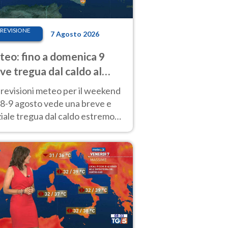
REVISIONE
7 Agosto 2026
eo: fino a domenica 9
ve tregua dal caldo al
d! Altrove calura e afa
revisioni meteo per il weekend
'8-9 agosto vede una breve e
iale tregua dal caldo estremo
Nord mentre altrove persistono
radi.