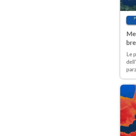
P
Met
bre
Nor
Le p
dell
parz
al 
40 g