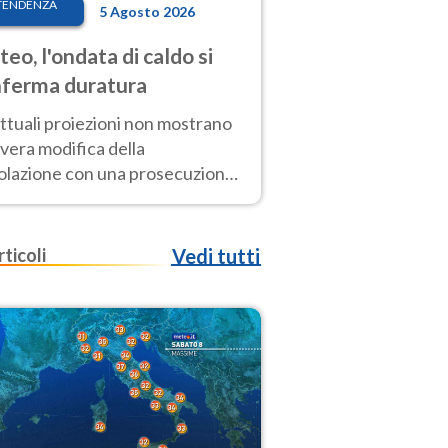
TENDENZA
5 Agosto 2026
eo, l'ondata di caldo si
ferma duratura
ttuali proiezioni non mostrano
vera modifica della
colazione con una prosecuzione
caldo fuori scala per molti
ni, compresa la settimana di
ragosto
rticoli
Vedi tutti