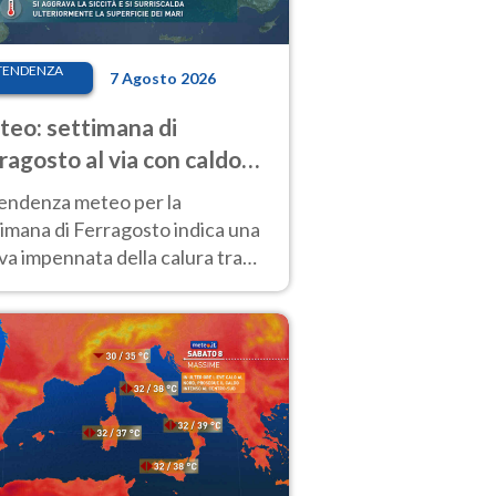
TENDENZA
7 Agosto 2026
eo: settimana di
ragosto al via con caldo
enso e qualche temporale
tendenza meteo per la
imana di Ferragosto indica una
a impennata della calura tra
 14 agosto, con nuovi rialzi
he al Nord.