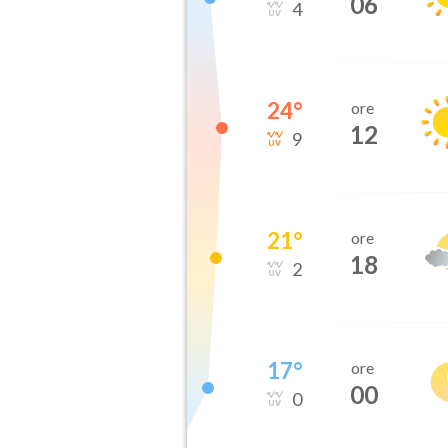
06
4
24
°
ore
12
9
21
°
ore
18
2
17
°
ore
00
0