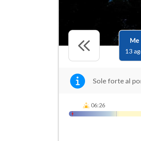
Me
13 ag
Sole forte al p
06:26