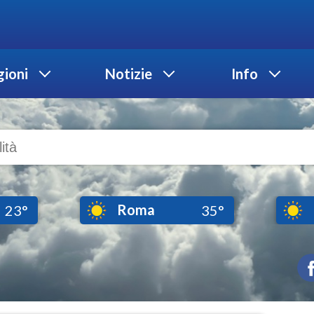
ioni
Notizie
Info
Roma
23°
35°