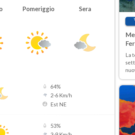
o
Pomeriggio
Sera
Met
Fer
int
La 
sett
nuov
11 e
anc
64
%
2
-
6
Km/h
Est NE
53
%
3
-
9
Km/h