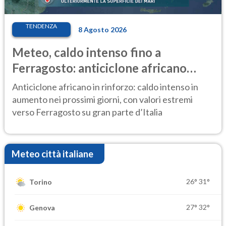
TENDENZA
8 Agosto 2026
Meteo, caldo intenso fino a
Ferragosto: anticiclone africano
ancora protagonista
Anticiclone africano in rinforzo: caldo intenso in
aumento nei prossimi giorni, con valori estremi
verso Ferragosto su gran parte d’Italia
Meteo città italiane
26°
31°
Torino
27°
32°
Genova