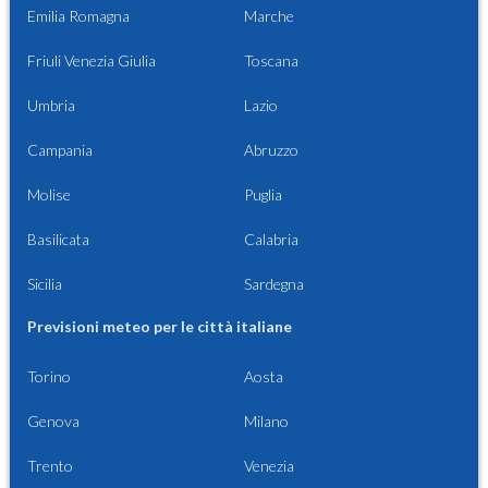
Emilia Romagna
Marche
Friuli Venezia Giulia
Toscana
Umbria
Lazio
Campania
Abruzzo
Molise
Puglia
Basilicata
Calabria
Sicilia
Sardegna
Previsioni meteo per le città italiane
Torino
Aosta
Genova
Milano
Trento
Venezia