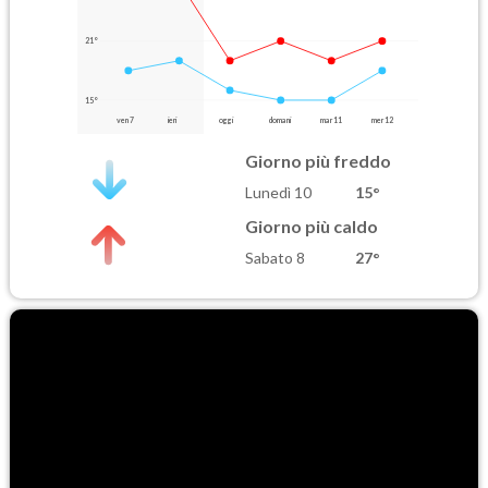
21°
15°
ven 7
ieri
oggi
domani
mar 11
mer 12
Giorno più freddo
Lunedì 10
15°
Giorno più caldo
Sabato 8
27°