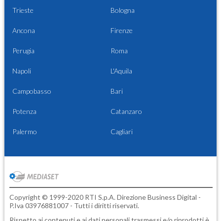
Trieste
Bologna
Ancona
Firenze
Perugia
Roma
Napoli
L'Aquila
Campobasso
Bari
Potenza
Catanzaro
Palermo
Cagliari
Copyright © 1999-2020 RTI S.p.A. Direzione Business Digital -
P.Iva 03976881007 - Tutti i diritti riservati.
Rispetto ai contenuti e ai dati personali trasmessi e/o riprodotti è