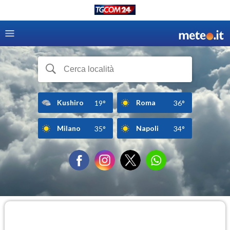
Kushiro
Roma
19°
36°
Milano
Napoli
35°
34°