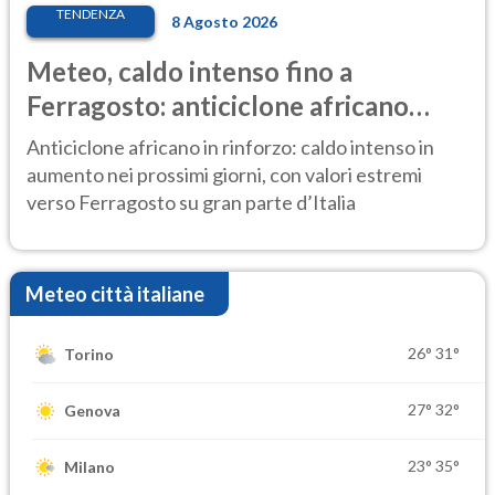
TENDENZA
8 Agosto 2026
Meteo, caldo intenso fino a
Ferragosto: anticiclone africano
ancora protagonista
Anticiclone africano in rinforzo: caldo intenso in
aumento nei prossimi giorni, con valori estremi
verso Ferragosto su gran parte d’Italia
Meteo città italiane
26°
31°
Torino
27°
32°
Genova
23°
35°
Milano