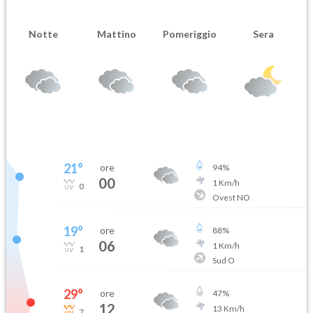
Notte
Mattino
Pomeriggio
Sera
21
°
ore
94
%
00
1
Km/h
0
Ovest NO
19
°
ore
88
%
06
1
Km/h
1
Sud O
29
°
ore
47
%
12
13
Km/h
7