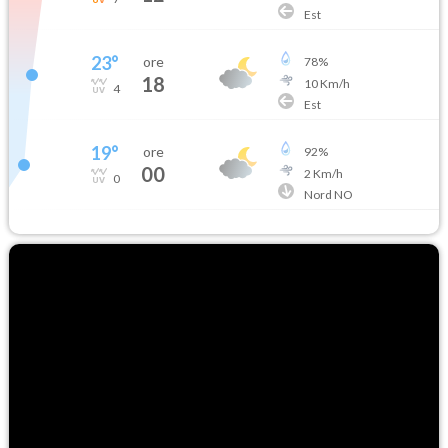
Est
23
°
ore
78
%
18
10
Km/h
4
Est
19
°
ore
92
%
00
2
Km/h
0
Nord NO