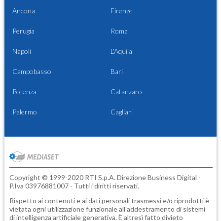
Ancona
Firenze
Perugia
Roma
Napoli
L'Aquila
Campobasso
Bari
Potenza
Catanzaro
Palermo
Cagliari
Copyright © 1999-2020 RTI S.p.A. Direzione Business Digital -
P.Iva 03976881007 - Tutti i diritti riservati.
Rispetto ai contenuti e ai dati personali trasmessi e/o riprodotti è
vietata ogni utilizzazione funzionale all'addestramento di sistemi
di intelligenza artificiale generativa. È altresì fatto divieto