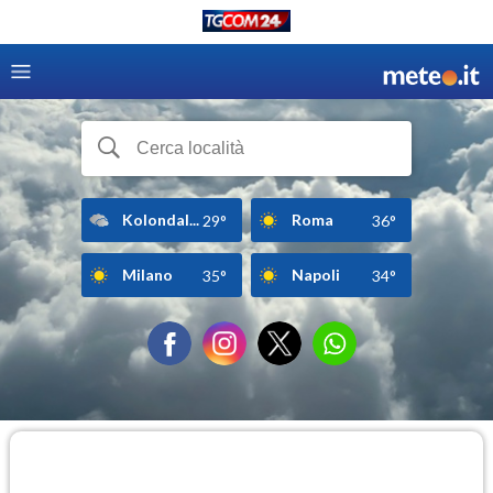
Kolondal...
Roma
29°
36°
Milano
Napoli
35°
34°