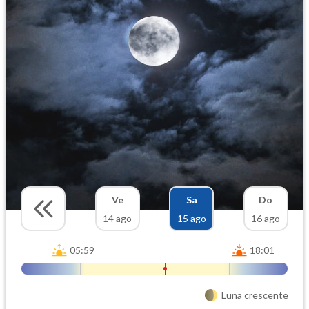
Ve
Sa
Do
14 ago
15 ago
16 ago
05:59
18:01
Luna crescente