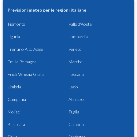
Previsioni meteo per le regioni italiane
Piemonte
Valle d'Aosta
Liguria
Lombardia
Trentino Alto Adige
Veneto
Emilia Romagna
Marche
Friuli Venezia Giulia
Toscana
Umbria
Lazio
Campania
Abruzzo
Molise
Puglia
Basilicata
Calabria
Sicilia
Sardegna