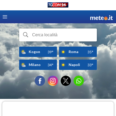
Kogon
Roma
39°
35°
Milano
Napoli
34°
33°