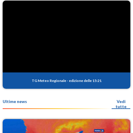
TG Meteo Regionale
-
edizione delle 15:21
Ultime news
Vedi
tutte