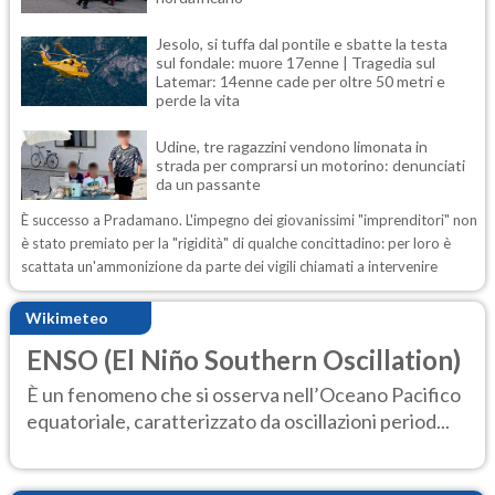
Jesolo, si tuffa dal pontile e sbatte la testa
sul fondale: muore 17enne | Tragedia sul
Latemar: 14enne cade per oltre 50 metri e
perde la vita
Udine, tre ragazzini vendono limonata in
strada per comprarsi un motorino: denunciati
da un passante
È successo a Pradamano. L'impegno dei giovanissimi "imprenditori" non
è stato premiato per la "rigidità" di qualche concittadino: per loro è
scattata un'ammonizione da parte dei vigili chiamati a intervenire
Wikimeteo
ENSO (El Niño Southern Oscillation)
È un fenomeno che si osserva nell’Oceano Pacifico
equatoriale, caratterizzato da oscillazioni period...