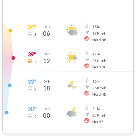
34
°
ore
18
%
06
19
Km/h
3
Nord NE
39
°
ore
12
%
12
23
Km/h
7
Nord NE
33
°
ore
16
%
18
26
Km/h
2
Nord NE
28
°
ore
24
%
00
25
Km/h
0
Nord E