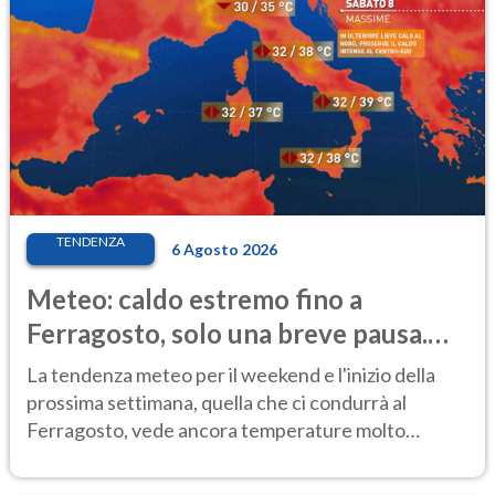
TENDENZA
6 Agosto 2026
Meteo: caldo estremo fino a
Ferragosto, solo una breve pausa.
Ecco dove
La tendenza meteo per il weekend e l'inizio della
prossima settimana, quella che ci condurrà al
Ferragosto, vede ancora temperature molto
elevate