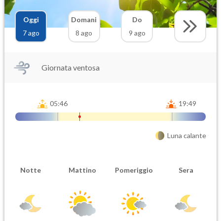
Oggi
Domani
Do
7 ago
8 ago
9 ago
Giornata ventosa
05:46
19:49
Luna calante
Notte
Mattino
Pomeriggio
Sera