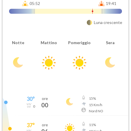
05:52
19:41
Luna crescente
Notte
Mattino
Pomeriggio
Sera
30
°
ore
15
%
00
15
Km/h
0
Nord NO
37
°
ore
11
%