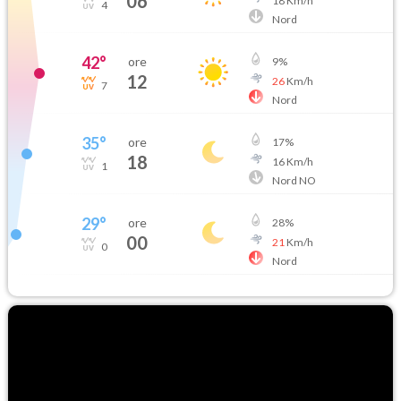
06
18
Km/h
4
Nord
42
°
ore
9
%
12
26
Km/h
7
Nord
35
°
ore
17
%
18
16
Km/h
1
Nord NO
29
°
ore
28
%
00
21
Km/h
0
Nord