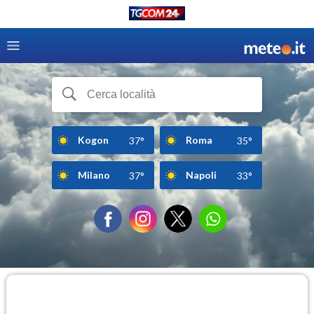
Kogon
Roma
37°
35°
Milano
Napoli
37°
33°