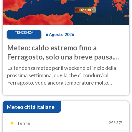
TENDENZA
6 Agosto 2026
Meteo: caldo estremo fino a
Ferragosto, solo una breve pausa.
Ecco dove
La tendenza meteo per il weekend e l'inizio della
prossima settimana, quella che ci condurrà al
Ferragosto, vede ancora temperature molto
elevate
Meteo città italiane
25°
37°
Torino