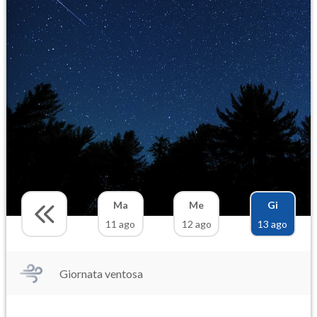
Ma
Me
Gi
11 ago
12 ago
13 ago
Giornata ventosa