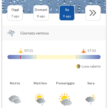
Oggi
Domani
Sa
7 ago
8 ago
9 ago
Giornata ventosa
07:11
17:52
Luna calante
Notte
Mattino
Pomeriggio
Sera