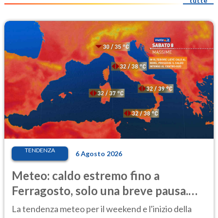
tutte
TENDENZA
6 Agosto 2026
Meteo: caldo estremo fino a
Ferragosto, solo una breve pausa.
Ecco dove
La tendenza meteo per il weekend e l'inizio della