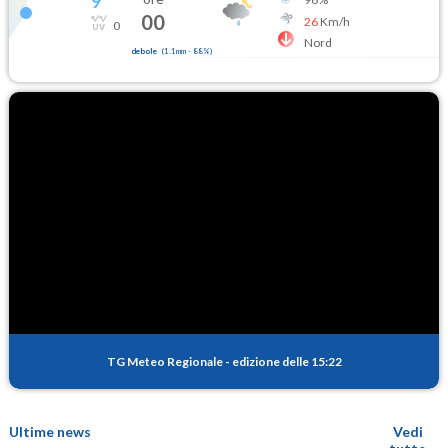
9
°
00
26
Km/h
0
Nord
debole
(
1.1mm
-
88
%)
TG Meteo Regionale
-
edizione delle 15:22
Ultime news
Vedi