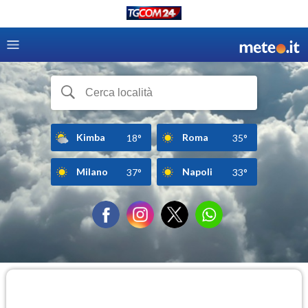
Kimba
Roma
18°
35°
Milano
Napoli
37°
33°