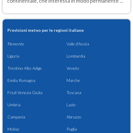
continentale, che interessa in modo permanente ...
Previsioni meteo per le regioni italiane
Piemonte
Valle d'Aosta
Liguria
Lombardia
Trentino Alto Adige
Veneto
Emilia Romagna
Marche
Friuli Venezia Giulia
Toscana
Umbria
Lazio
Campania
Abruzzo
Molise
Puglia