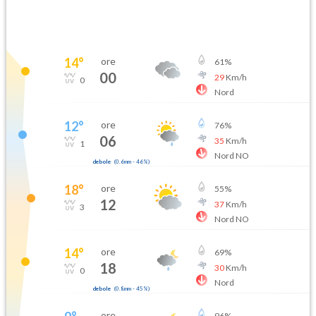
14
°
ore
61
%
00
29
Km/h
0
Nord
12
°
ore
76
%
06
35
Km/h
1
Nord NO
debole
(
0.6mm
-
46
%)
18
°
ore
55
%
12
37
Km/h
3
Nord NO
14
°
ore
69
%
18
30
Km/h
0
Nord
debole
(
0.8mm
-
45
%)
ore
96
%