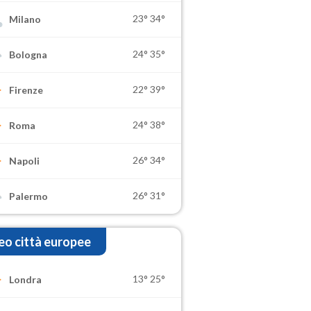
23°
34°
Milano
24°
35°
Bologna
22°
39°
Firenze
24°
38°
Roma
26°
34°
Napoli
26°
31°
Palermo
o città europee
13°
25°
Londra