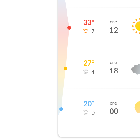
33
°
ore
12
7
27
°
ore
18
4
20
°
ore
00
0