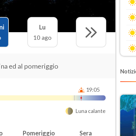
ni
Lu
o
10 ago
ina ed al pomeriggio
Notizi
19:05
Luna calante
o
Pomeriggio
Sera