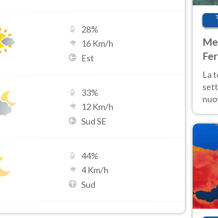
28
%
Met
16
Km/h
Fer
Est
int
La 
sett
33
%
nuov
12
Km/h
11 e
Sud SE
anc
44
%
4
Km/h
Sud