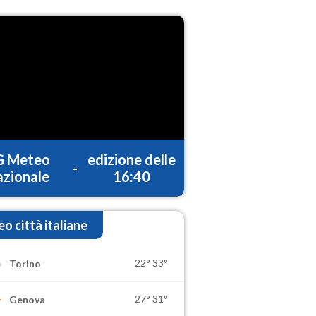
G Meteo
edizione delle
-
zionale
16:40
o città italiane
22°
33°
Torino
27°
31°
Genova