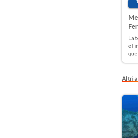
Met
Fer
pau
La 
e l'
quel
Fer
tem
Altri a