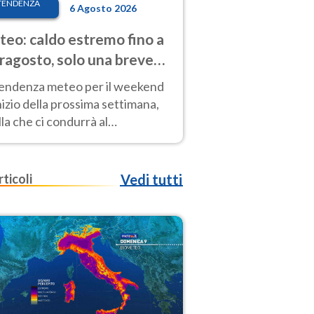
TENDENZA
6 Agosto 2026
eo: caldo estremo fino a
ragosto, solo una breve
sa. Ecco dove
tendenza meteo per il weekend
inizio della prossima settimana,
la che ci condurrà al
ragosto, vede ancora
perature molto elevate
rticoli
Vedi tutti