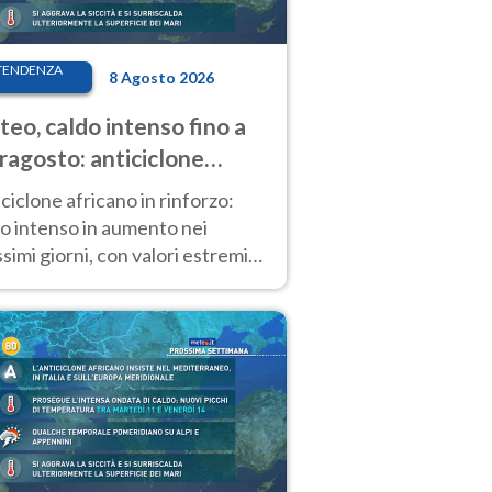
TENDENZA
8 Agosto 2026
eo, caldo intenso fino a
ragosto: anticiclone
icano ancora
ciclone africano in rinforzo:
tagonista
o intenso in aumento nei
simi giorni, con valori estremi
so Ferragosto su gran parte
alia