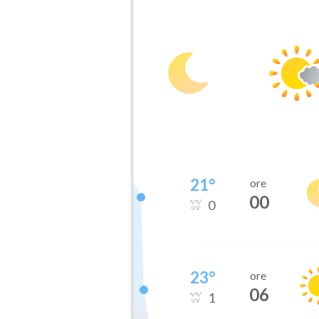
21
°
ore
00
0
23
°
ore
06
1