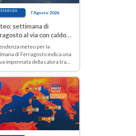
TENDENZA
7 Agosto 2026
eo: settimana di
ragosto al via con caldo
enso e qualche temporale
tendenza meteo per la
imana di Ferragosto indica una
a impennata della calura tra
 14 agosto, con nuovi rialzi
he al Nord.