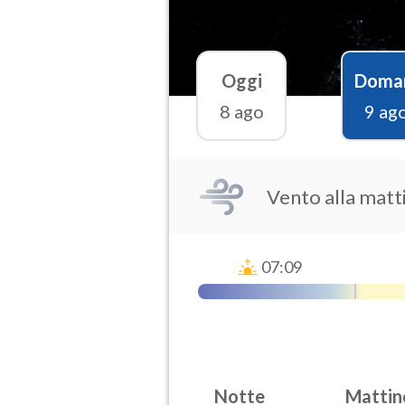
Oggi
Doma
8 ago
9 ag
Vento alla matt
07:09
Notte
Mattin