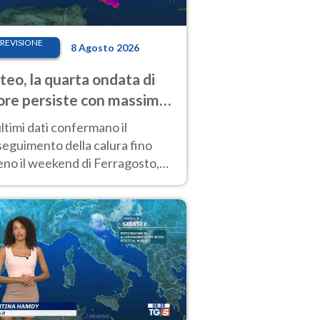
REVISIONE
8 Agosto 2026
eo, la quarta ondata di
ore persiste con massime
pre molto elevate
ultimi dati confermano il
eguimento della calura fino
eno il weekend di Ferragosto,
 tendenza a una nuova
nsificazione prossima
timana