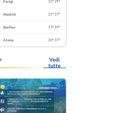
15°
29°
Parigi
21°
37°
Madrid
13°
24°
Berlino
26°
37°
Atene
e
Vedi
tutte