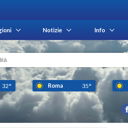
ioni
Notizie
Info
Roma
32°
35°