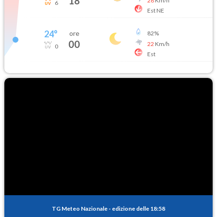
18
28
Km/h
6
Est NE
24
°
ore
82
%
00
22
Km/h
0
Est
TG Meteo Nazionale
-
edizione delle 18:58