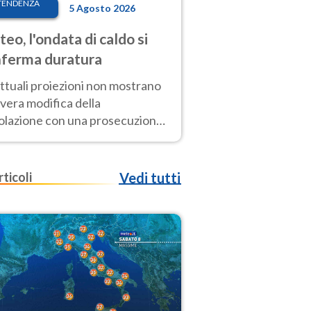
TENDENZA
5 Agosto 2026
eo, l'ondata di caldo si
ferma duratura
ttuali proiezioni non mostrano
vera modifica della
colazione con una prosecuzione
caldo fuori scala per molti
ni, compresa la settimana di
ragosto
rticoli
Vedi tutti