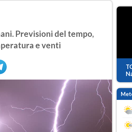
ni. Previsioni del tempo,
mperatura e venti
T
Na
Mete