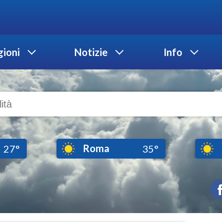
ioni
Notizie
Info
Roma
27°
35°