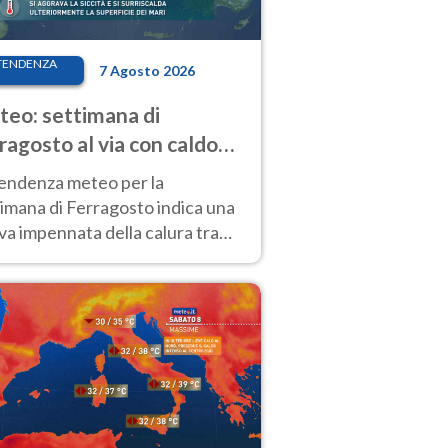
TENDENZA
7 Agosto 2026
eo: settimana di
ragosto al via con caldo
enso e qualche temporale
tendenza meteo per la
imana di Ferragosto indica una
a impennata della calura tra
 14 agosto, con nuovi rialzi
he al Nord.