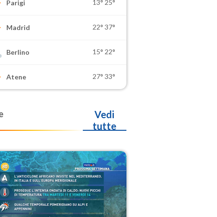
13°
25°
Parigi
22°
37°
Madrid
15°
22°
Berlino
27°
33°
Atene
e
Vedi
tutte