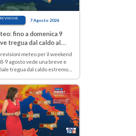
REVISIONE
7 Agosto 2026
eo: fino a domenica 9
ve tregua dal caldo al
d! Altrove calura e afa
revisioni meteo per il weekend
'8-9 agosto vede una breve e
iale tregua dal caldo estremo
Nord mentre altrove persistono
radi.