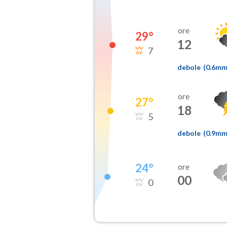
ore
29
°
12
7
debole
(
0.6m
ore
27
°
18
5
debole
(
0.9m
24
°
ore
00
0