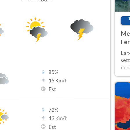
Met
Fer
int
La 
sett
nuov
85
%
11 e
15
Km/h
anc
Est
72
%
13
Km/h
Est