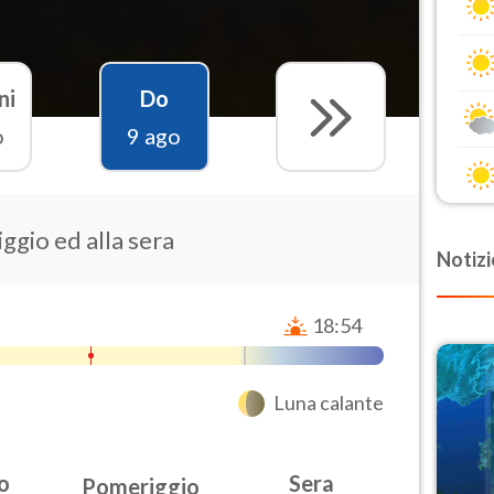
ni
Do
o
9 ago
ggio ed alla sera
Notizi
18:54
Luna calante
o
Sera
Pomeriggio