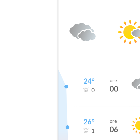
24
°
ore
00
0
26
°
ore
06
1