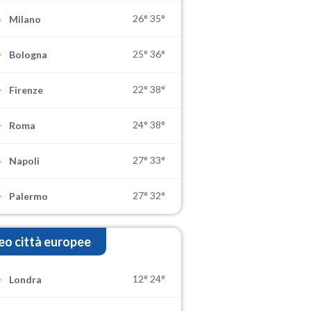
26°
35°
Milano
25°
36°
Bologna
22°
38°
Firenze
24°
38°
Roma
27°
33°
Napoli
27°
32°
Palermo
o città europee
12°
24°
Londra