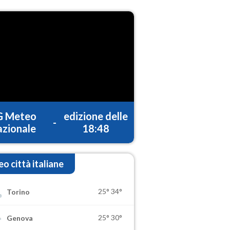
G Meteo
edizione delle
-
zionale
18:48
o città italiane
25°
34°
Torino
25°
30°
Genova