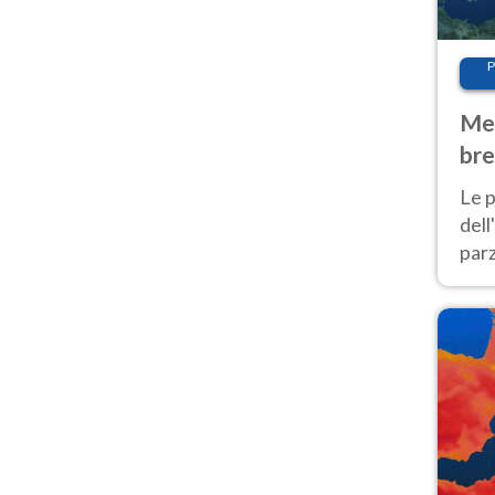
P
Met
bre
Nor
Le p
dell
parz
al 
40 g