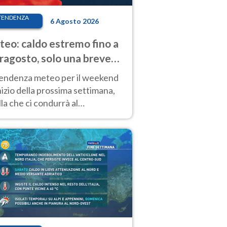
TENDENZA
6 Agosto 2026
eo: caldo estremo fino a
ragosto, solo una breve
sa. Ecco dove
tendenza meteo per il weekend
inizio della prossima settimana,
la che ci condurrà al
ragosto, vede ancora
perature molto elevate