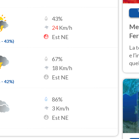
43
%
Met
24
Km/h
Fer
Est NE
m
-
43
%)
pau
La 
e l'
67
%
quel
18
Km/h
Fer
Est NE
tem
m
-
42
%)
86
%
3
Km/h
Est NE