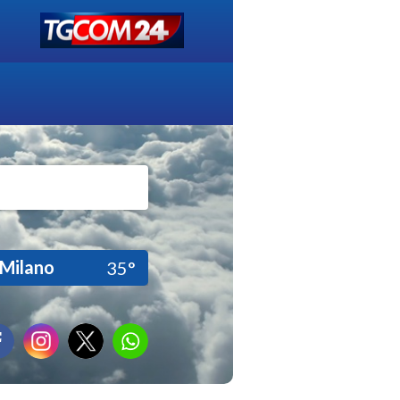
Milano
35°