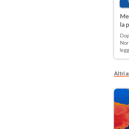
Met
la 
Dop
Nord
leg
nuov
afr
Altri a