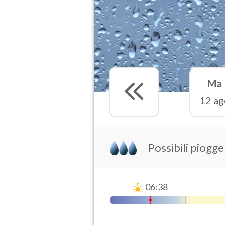
Ma
12 ag
Possibili piogg
06:38