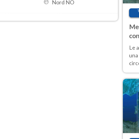
Nord NO
Met
con
Le a
una 
cir
del 
gior
Fer