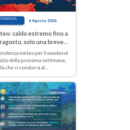
TENDENZA
6 Agosto 2026
eo: caldo estremo fino a
ragosto, solo una breve
sa. Ecco dove
tendenza meteo per il weekend
inizio della prossima settimana,
la che ci condurrà al
ragosto, vede ancora
perature molto elevate