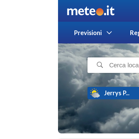
Previsioni
Reg
Jerrys P...