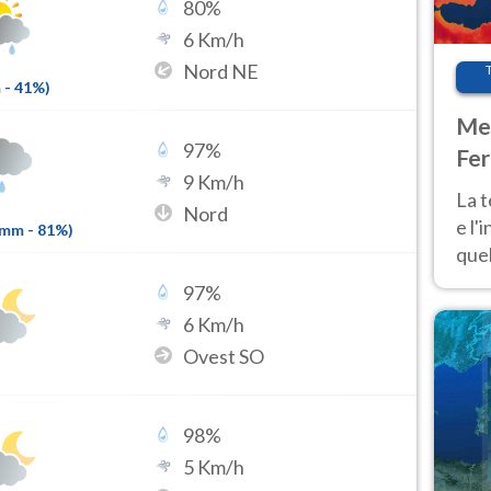
80
%
6
Km/h
Nord NE
m
-
41
%)
Met
97
%
Fer
9
Km/h
pau
La 
Nord
e l'
6mm
-
81
%)
quel
Fer
97
%
tem
6
Km/h
Ovest SO
98
%
5
Km/h