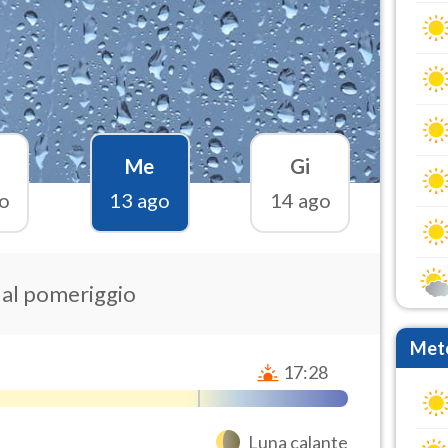
Me
Gi
o
13 ago
14 ago
e al pomeriggio
Mete
17:28
Luna calante