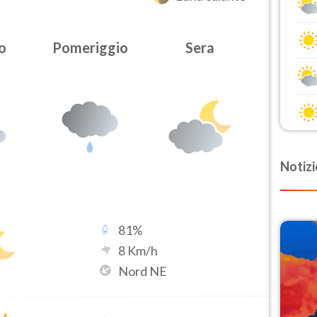
o
Pomeriggio
Sera
Notizi
81
%
8
Km/h
Nord NE