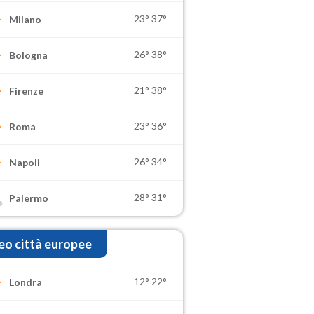
23°
37°
Milano
26°
38°
Bologna
21°
38°
Firenze
23°
36°
Roma
26°
34°
Napoli
28°
31°
Palermo
o città europee
12°
22°
Londra