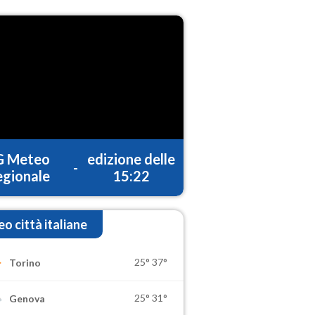
G Meteo
edizione delle
-
gionale
15:22
o città italiane
25°
37°
Torino
25°
31°
Genova