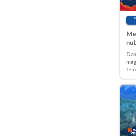
P
Met
nub
Sud
Doma
magg
temp
sem
prev