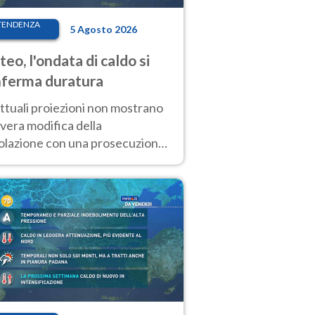
TENDENZA
5 Agosto 2026
eo, l'ondata di caldo si
ferma duratura
ttuali proiezioni non mostrano
vera modifica della
colazione con una prosecuzione
caldo fuori scala per molti
ni, compresa la settimana di
ragosto