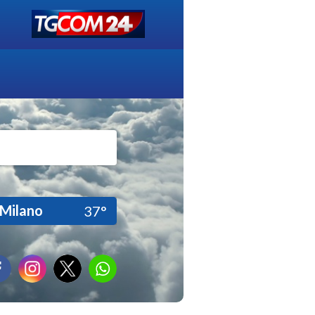
Milano
37°