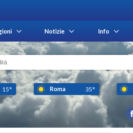
ioni
Notizie
Info
Roma
15°
35°