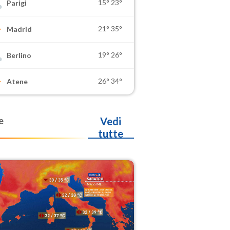
15°
23°
Parigi
21°
35°
Madrid
19°
26°
Berlino
26°
34°
Atene
e
Vedi
tutte