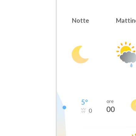
Notte
Mattin
5
°
ore
00
0