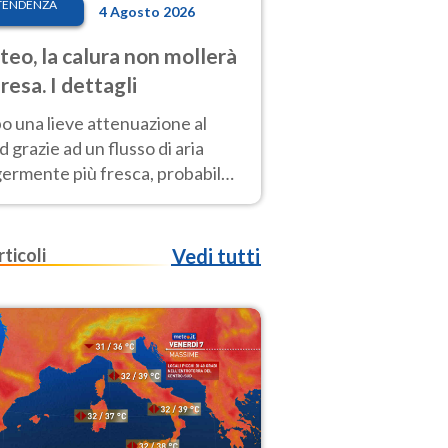
TENDENZA
4 Agosto 2026
eo, la calura non mollerà
presa. I dettagli
o una lieve attenuazione al
 grazie ad un flusso di aria
germente più fresca, probabile
o rinforzo dell’anticiclone
icano entro Ferragosto
rticoli
Vedi tutti