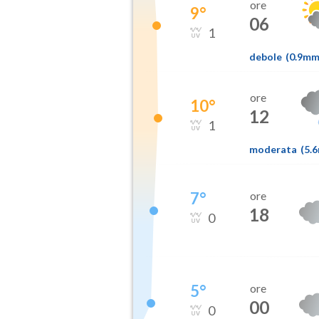
ore
9
°
06
1
debole
(
0.9m
ore
10
°
12
1
moderata
(
5.
7
°
ore
18
0
5
°
ore
00
0