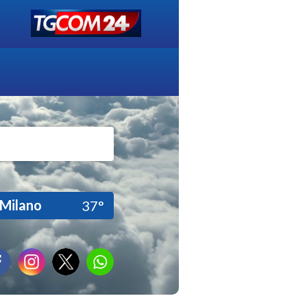
Milano
37°