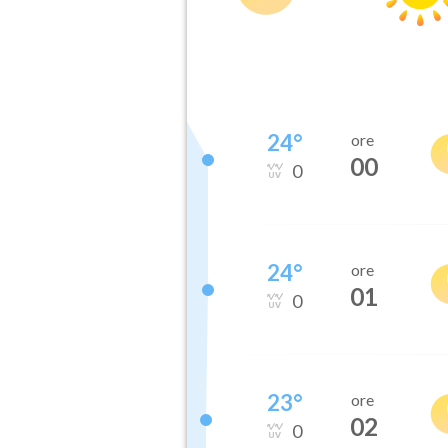
24
°
ore
00
0
24
°
ore
01
0
23
°
ore
02
0