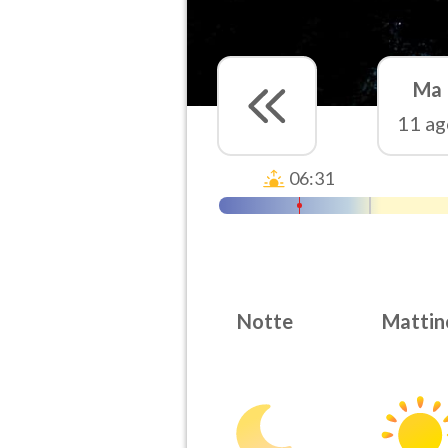
Ma
11 ag
06:31
Notte
Mattin