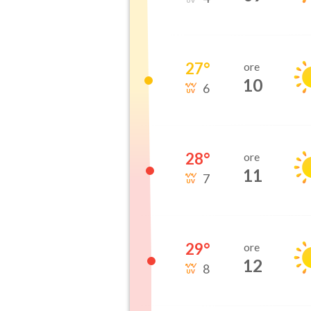
27
°
ore
10
6
28
°
ore
11
7
29
°
ore
12
8