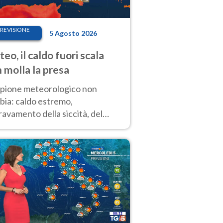
REVISIONE
5 Agosto 2026
eo, il caldo fuori scala
 molla la presa
copione meteorologico non
bia: caldo estremo,
avamento della siccità, del
hio incendi e temporali di
ore. Nessun cambiamento fino
ragosto