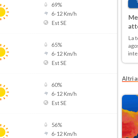
69
%
6
-
12
Km/h
Met
Est SE
att
Nor
La 
65
%
ago
inte
6
-
12
Km/h
parz
Est SE
e il
Altri a
60
%
6
-
12
Km/h
Est SE
56
%
6
-
12
Km/h