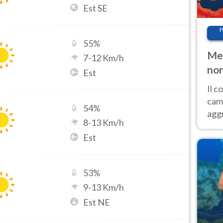
Est SE
P
55
%
Met
7
-
12
Km/h
non
Est
Il 
cam
54
%
aggr
8
-
13
Km/h
risc
Est
cal
Fer
53
%
9
-
13
Km/h
Est NE