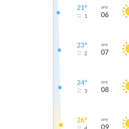
21
°
ore
06
1
23
°
ore
07
2
24
°
ore
08
3
26
°
ore
09
4