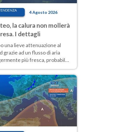
TENDENZA
4 Agosto 2026
eo, la calura non mollerà
presa. I dettagli
o una lieve attenuazione al
 grazie ad un flusso di aria
germente più fresca, probabile
o rinforzo dell’anticiclone
icano entro Ferragosto