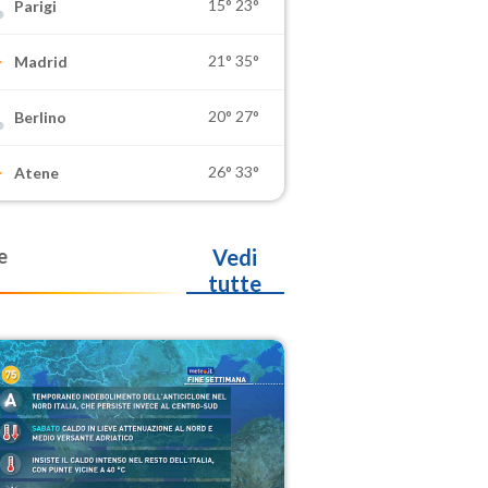
15°
23°
Parigi
21°
35°
Madrid
20°
27°
Berlino
26°
33°
Atene
e
Vedi
tutte