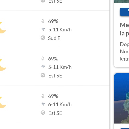
Est SE
69
%
Met
5
-
11
Km/h
la 
Sud E
Dop
Nord
leg
69
%
nuov
5
-
11
Km/h
afr
Est SE
69
%
6
-
11
Km/h
Est SE