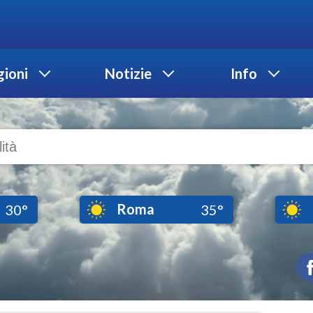
ioni
Notizie
Info
Roma
30°
35°