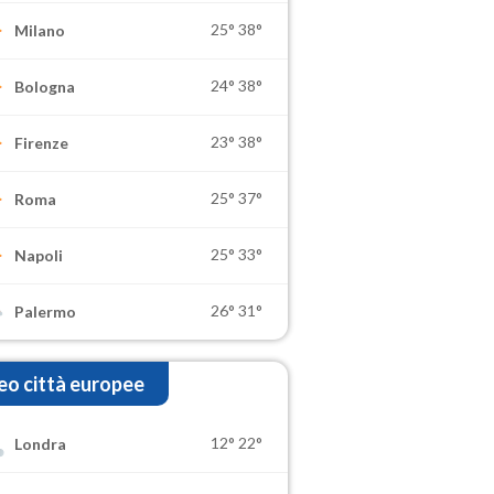
25°
38°
Milano
24°
38°
Bologna
23°
38°
Firenze
25°
37°
Roma
25°
33°
Napoli
26°
31°
Palermo
o città europee
12°
22°
Londra