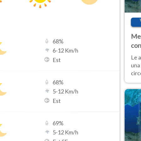
Met
68
%
con
6
-
12
Km/h
Le a
Est
una 
cir
del 
68
%
gior
5
-
12
Km/h
Fer
Est
69
%
5
-
12
Km/h