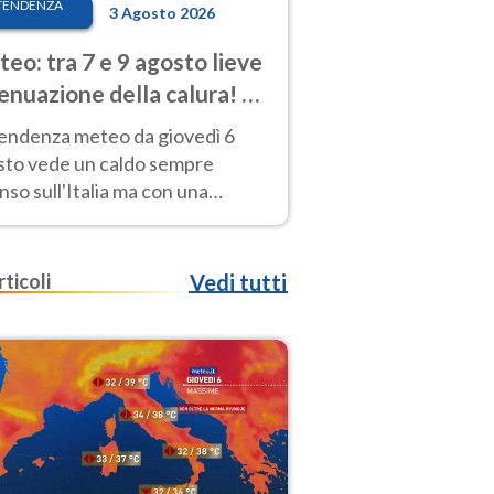
TENDENZA
3 Agosto 2026
eo: tra 7 e 9 agosto lieve
enuazione della calura! Al
d rischio temporali
tendenza meteo da giovedì 6
sto vede un caldo sempre
nso sull'Italia ma con una
iale e lieve attenuazione tra il 7
 9 agosto.
rticoli
Vedi tutti