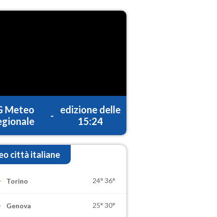
G Meteo
edizione delle
-
gionale
15:24
o città italiane
24°
36°
Torino
25°
30°
Genova