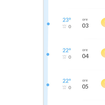
23
°
ore
03
0
22
°
ore
04
0
22
°
ore
05
0