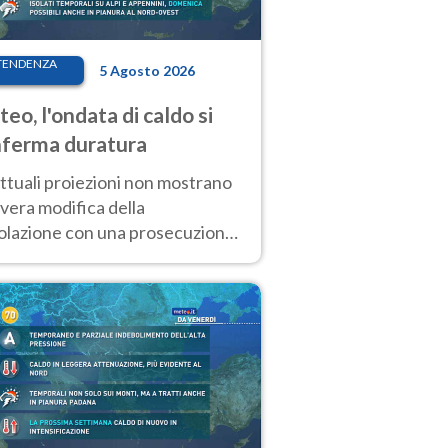
TENDENZA
5 Agosto 2026
eo, l'ondata di caldo si
ferma duratura
ttuali proiezioni non mostrano
vera modifica della
colazione con una prosecuzione
caldo fuori scala per molti
ni, compresa la settimana di
ragosto