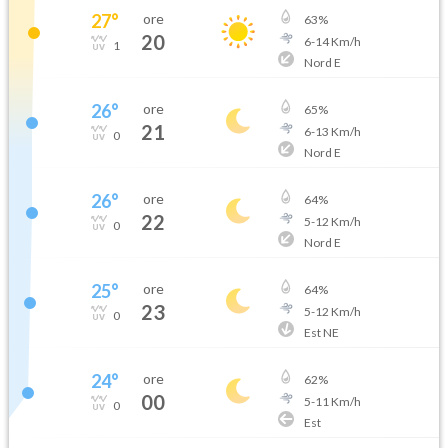
27
°
ore
63
%
20
6
-
14
Km/h
1
Nord E
26
°
ore
65
%
21
6
-
13
Km/h
0
Nord E
26
°
ore
64
%
22
5
-
12
Km/h
0
Nord E
25
°
ore
64
%
23
5
-
12
Km/h
0
Est NE
24
°
ore
62
%
00
5
-
11
Km/h
0
Est