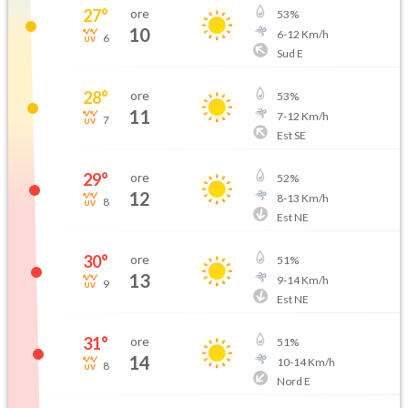
27
°
ore
53
%
10
6
-
12
Km/h
6
Sud E
28
°
ore
53
%
11
7
-
12
Km/h
7
Est SE
29
°
ore
52
%
12
8
-
13
Km/h
8
Est NE
30
°
ore
51
%
13
9
-
14
Km/h
9
Est NE
31
°
ore
51
%
14
10
-
14
Km/h
8
Nord E