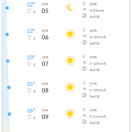
22
°
ore
64
%
05
4
-
9
Km/h
0
Sud SE
22
°
ore
63
%
06
4
-
10
Km/h
1
Sud SE
23
°
ore
60
%
07
5
-
10
Km/h
2
Sud SE
25
°
ore
57
%
08
5
-
10
Km/h
3
Sud SE
26
°
ore
54
%
09
5
-
11
Km/h
4
Sud SE