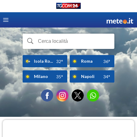
Isola Ro...
Roma
32°
36°
Milano
Napoli
35°
34°