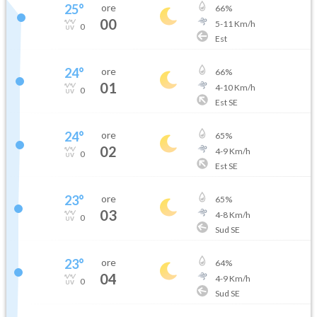
25
°
ore
66
%
00
5
-
11
Km/h
0
Est
24
°
ore
66
%
01
4
-
10
Km/h
0
Est SE
24
°
ore
65
%
02
4
-
9
Km/h
0
Est SE
23
°
ore
65
%
03
4
-
8
Km/h
0
Sud SE
23
°
ore
64
%
04
4
-
9
Km/h
0
Sud SE