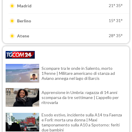
21°
35°
Madrid
15°
31°
Berlino
28°
35°
Atene
Scompare tra le onde in Salento, morto
19enne | Militare americano di stanza ad
Aviano annega nel lago di Barcis
Apprensione in Umbria: ragazza di 14 anni
scomparsa da tre settimane | L'appello per
ritrovarla
Esodo estivo, incidente sulla A14 tra Faenza
e Forlì: morta una donna | Maxi
tamponamento sulla A10 a Spotorno: feriti
due bambini