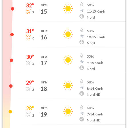
32
°
ore
50
%
15
11
-
15
Km/h
7
Nord
31
°
ore
53
%
16
10
-
15
Km/h
6
Nord
30
°
ore
55
%
17
9
-
15
Km/h
4
Nord
29
°
ore
58
%
18
8
-
14
Km/h
3
Nord NE
28
°
ore
60
%
19
7
-
14
Km/h
2
Nord NE