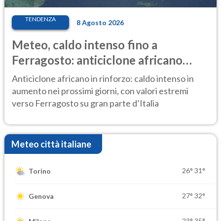
TENDENZA
8 Agosto 2026
Meteo, caldo intenso fino a
Ferragosto: anticiclone africano
ancora protagonista
Anticiclone africano in rinforzo: caldo intenso in
aumento nei prossimi giorni, con valori estremi
verso Ferragosto su gran parte d’Italia
Meteo città italiane
26°
31°
Torino
27°
32°
Genova
23°
35°