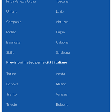
Friuli Venezia Giulia
Toscana
Umbria
Lazio
Campania
Abruzzo
Molise
Puglia
Basilicata
Calabria
Sicilia
Sardegna
Previsioni meteo per le città italiane
Torino
Aosta
Genova
Milano
Trento
Venezia
Trieste
Bologna