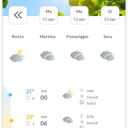
Ma
Me
Gi
11 ago
12 ago
13 ago
Notte
Mattino
Pomeriggio
Sera
21
°
ore
94
%
00
5
Km/h
0
Sud O
23
°
ore
87
%
06
6
Km/h
1