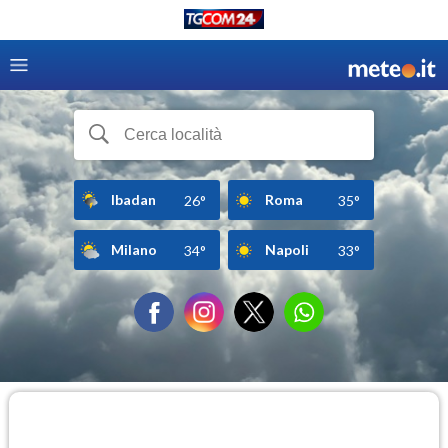
Ibadan
Roma
26°
35°
Milano
Napoli
34°
33°