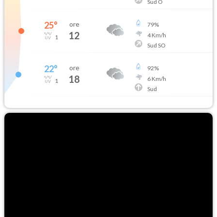
Sud O
25
°
ore
79
%
12
4
Km/h
1
Sud SO
22
°
ore
92
%
18
6
Km/h
1
Sud