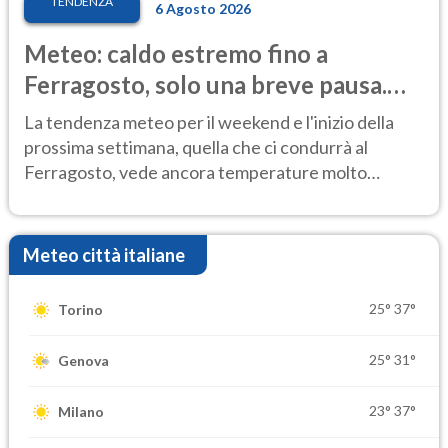
TENDENZA
6 Agosto 2026
Meteo: caldo estremo fino a
Ferragosto, solo una breve pausa.
Ecco dove
La tendenza meteo per il weekend e l'inizio della
prossima settimana, quella che ci condurrà al
Ferragosto, vede ancora temperature molto
elevate
Meteo città italiane
25°
37°
Torino
25°
31°
Genova
23°
37°
Milano