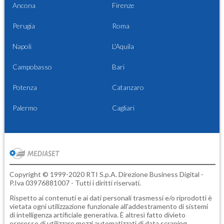
Ancona
Firenze
Perugia
Roma
Napoli
L'Aquila
Campobasso
Bari
Potenza
Catanzaro
Palermo
Cagliari
Copyright © 1999-2020 RTI S.p.A. Direzione Business Digital -
P.Iva 03976881007 - Tutti i diritti riservati.
Rispetto ai contenuti e ai dati personali trasmessi e/o riprodotti è
vietata ogni utilizzazione funzionale all'addestramento di sistemi
di intelligenza artificiale generativa. È altresì fatto divieto
espresso di utilizzare mezzi automatizzati di data scraping.