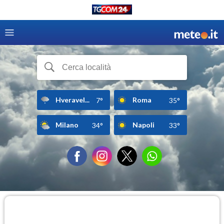
Hveravel...
Roma
7°
35°
Milano
Napoli
34°
33°