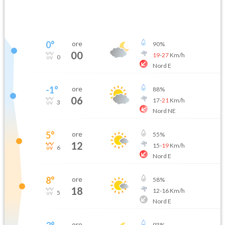
0
°
ore
90
%
00
19
-
27
Km/h
0
Nord E
-1
°
ore
88
%
06
17
-
21
Km/h
3
Nord NE
5
°
ore
55
%
12
15
-
19
Km/h
6
Nord E
8
°
ore
58
%
18
12
-
16
Km/h
5
Nord E
ore
93
%