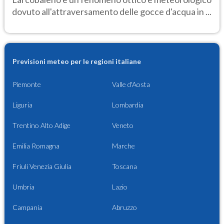
dovuto all'attraversamento delle gocce d'acqua in ...
Previsioni meteo per le regioni italiane
Piemonte
Valle d'Aosta
Liguria
Lombardia
Trentino Alto Adige
Veneto
Emilia Romagna
Marche
Friuli Venezia Giulia
Toscana
Umbria
Lazio
Campania
Abruzzo