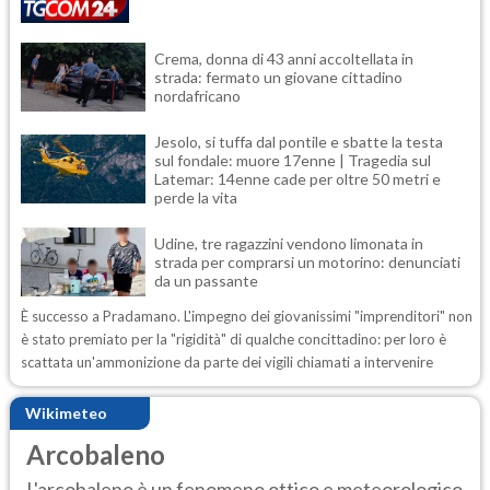
Crema, donna di 43 anni accoltellata in
strada: fermato un giovane cittadino
nordafricano
Jesolo, si tuffa dal pontile e sbatte la testa
sul fondale: muore 17enne | Tragedia sul
Latemar: 14enne cade per oltre 50 metri e
perde la vita
Udine, tre ragazzini vendono limonata in
strada per comprarsi un motorino: denunciati
da un passante
È successo a Pradamano. L'impegno dei giovanissimi "imprenditori" non
è stato premiato per la "rigidità" di qualche concittadino: per loro è
scattata un'ammonizione da parte dei vigili chiamati a intervenire
Wikimeteo
Arcobaleno
L'arcobaleno è un fenomeno ottico e meteorologico