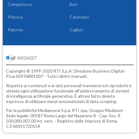
Campobasso
Bari
Potenza
Catanzaro
Palermo
Cagliari
Copyright © 1999-2020 RTI S.p.A. Direzione Business Digital -
P.Iva 03976881007 - Tutti i diritti riservati.
Rispetto ai contenuti e ai dati personali trasmessi e/o riprodotti è
vietata ogni utilizzazione funzionale all'addestramento di sistemi
di intelligenza artificiale generativa. È altresì fatto divieto
espresso di utilizzare mezzi automatizzati di data scraping.
Per la pubblicità
Mediamond S.p.a.
RTI spa, Gruppo Mediaset -
Sede legale: 00187 Roma Largo del Nazareno 8 - Cap. Soc. €
500.000.007,00 int. vers. - Registro delle Imprese di Roma,
C.F.06921720154