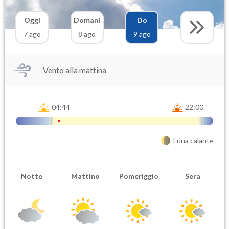
Oggi
Domani
Do
7 ago
8 ago
9 ago
Vento alla mattina
04:44
22:00
Luna calante
Notte
Mattino
Pomeriggio
Sera