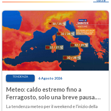
tutte
TENDENZA
6 Agosto 2026
Meteo: caldo estremo fino a
Ferragosto, solo una breve pausa.
Ecco dove
La tendenza meteo per il weekend e l'inizio della