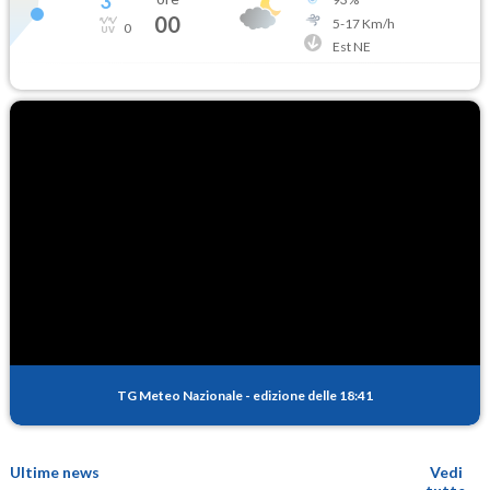
3
°
00
5
-
17
Km/h
0
Est NE
TG Meteo Nazionale
-
edizione delle 18:41
Ultime news
Vedi