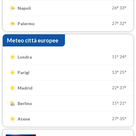
26°
33°
Napoli
27°
32°
Palermo
Meteo città europee
11°
24°
Londra
13°
25°
Parigi
22°
37°
Madrid
15°
21°
Berlino
27°
35°
Atene