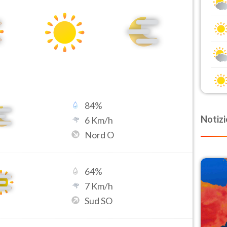
84
%
Notizi
6
Km/h
Nord O
64
%
7
Km/h
Sud SO