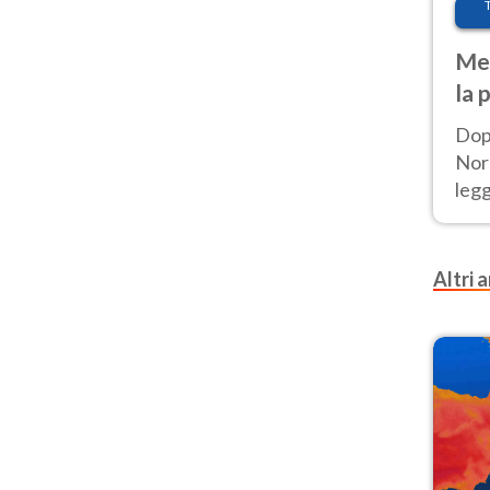
Met
la 
Dop
Nord
leg
nuov
afr
Altri a