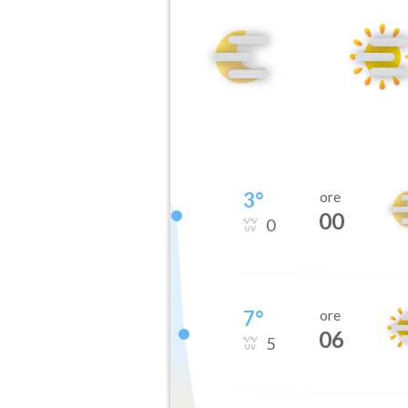
3
°
ore
00
0
7
°
ore
06
5