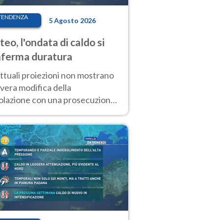
TENDENZA
5 Agosto 2026
eo, l'ondata di caldo si
ferma duratura
ttuali proiezioni non mostrano
vera modifica della
colazione con una prosecuzione
caldo fuori scala per molti
ni, compresa la settimana di
ragosto