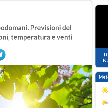
domani. Previsioni del
oni, temperatura e venti
T
Na
Mete