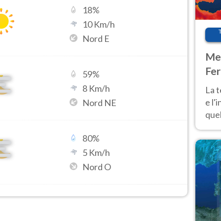
18
%
10
Km/h
Nord E
Met
Fer
59
%
pau
8
Km/h
La 
e l'
Nord NE
quel
Fer
80
%
tem
5
Km/h
Nord O