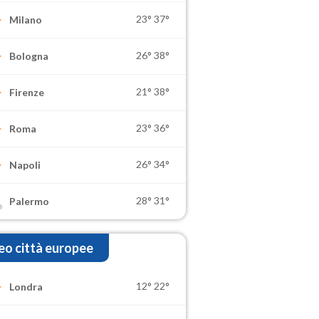
23°
37°
Milano
26°
38°
Bologna
21°
38°
Firenze
23°
36°
Roma
26°
34°
Napoli
28°
31°
Palermo
o città europee
12°
22°
Londra