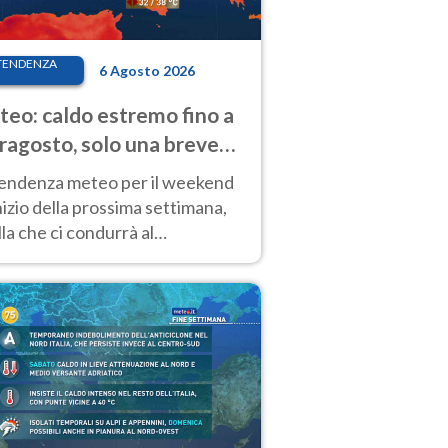
TENDENZA
6 Agosto 2026
eo: caldo estremo fino a
ragosto, solo una breve
sa. Ecco dove
tendenza meteo per il weekend
inizio della prossima settimana,
la che ci condurrà al
ragosto, vede ancora
perature molto elevate