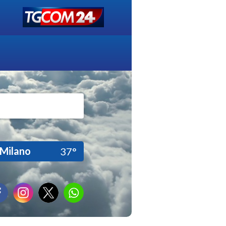
Milano
37°