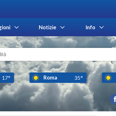
ioni
Notizie
Info
Roma
17°
35°