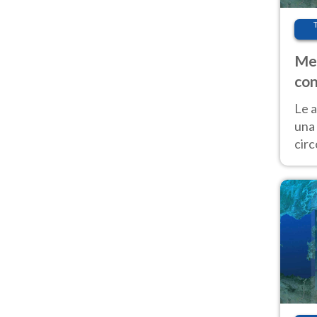
Met
con
Le a
una 
cir
del 
gior
Fer