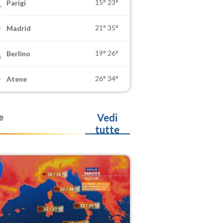
15°
23°
Parigi
21°
35°
Madrid
19°
26°
Berlino
26°
34°
Atene
e
Vedi
tutte