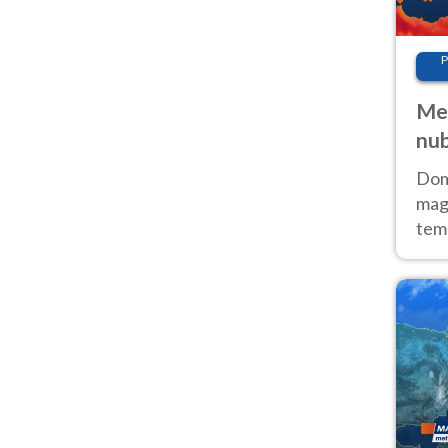
P
Met
nub
Sud
Doma
magg
temp
sem
prev