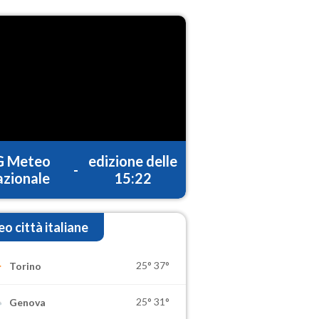
G Meteo
edizione delle
-
zionale
15:22
o città italiane
25°
37°
Torino
25°
31°
Genova