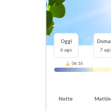
Oggi
Doma
6 ago
7 ag
06:16
Notte
Mattin