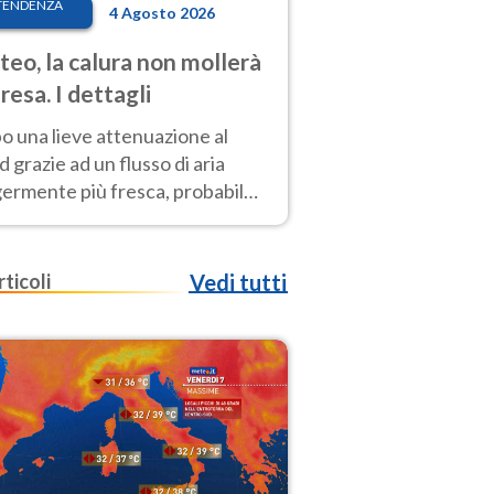
TENDENZA
4 Agosto 2026
eo, la calura non mollerà
presa. I dettagli
o una lieve attenuazione al
 grazie ad un flusso di aria
germente più fresca, probabile
o rinforzo dell’anticiclone
icano entro Ferragosto
rticoli
Vedi tutti