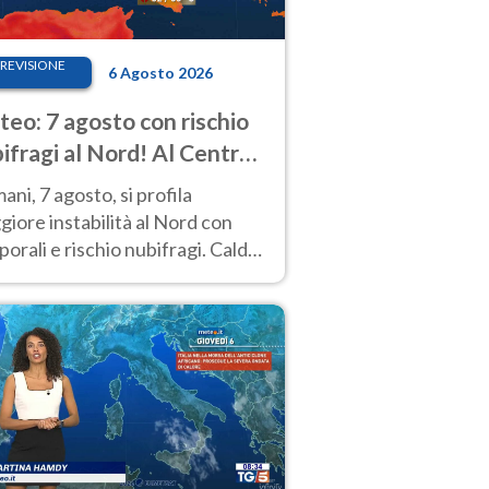
REVISIONE
6 Agosto 2026
eo: 7 agosto con rischio
ifragi al Nord! Al Centro-
 caldo estremo
ni, 7 agosto, si profila
iore instabilità al Nord con
orali e rischio nubifragi. Caldo
pre estremo al Centro-Sud. Le
isioni.