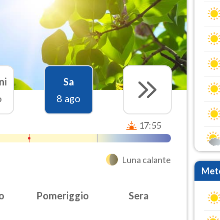
ni
Sa
o
8 ago
17:55
Luna calante
Mete
o
Pomeriggio
Sera