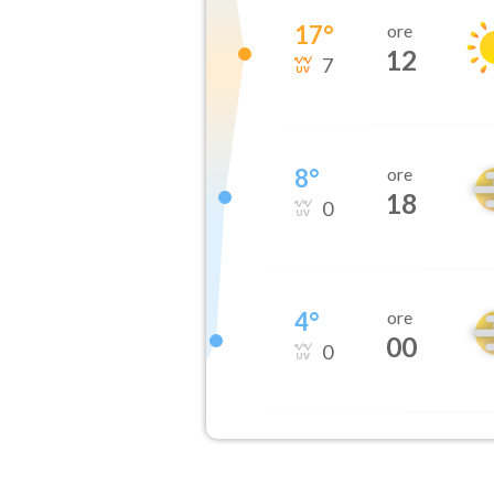
17
°
ore
12
7
8
°
ore
18
0
4
°
ore
00
0