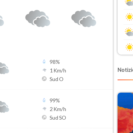
98
%
Notizi
1
Km/h
Sud O
99
%
2
Km/h
Sud SO