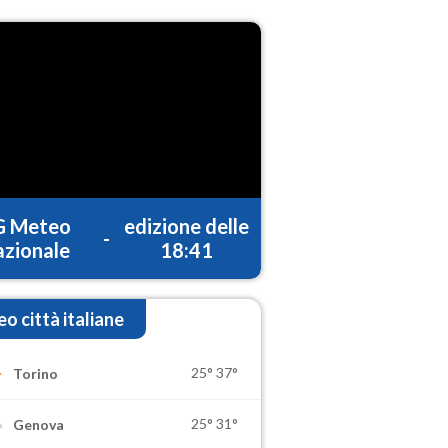
G Meteo
edizione delle
-
zionale
18:41
o città italiane
25°
37°
Torino
25°
31°
Genova