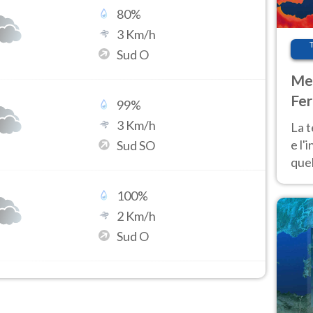
80
%
3
Km/h
Sud O
Met
Fer
99
%
pau
3
Km/h
La 
e l'
Sud SO
quel
Fer
100
%
tem
2
Km/h
Sud O