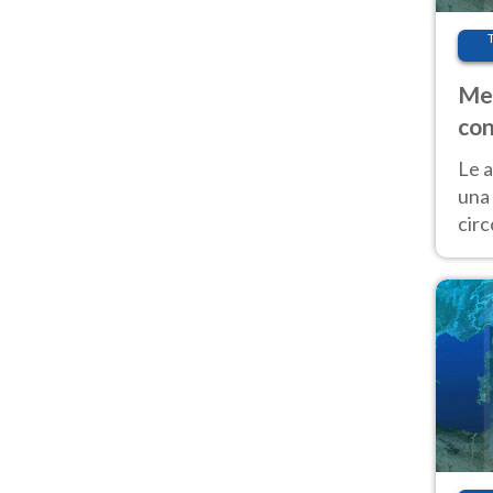
Met
con
Le a
una 
cir
del 
gior
Fer