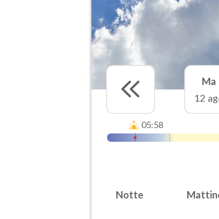
Ma
12 ag
05:58
Notte
Mattin