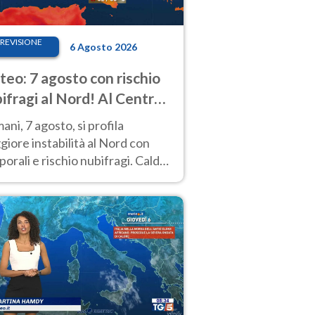
REVISIONE
6 Agosto 2026
eo: 7 agosto con rischio
ifragi al Nord! Al Centro-
 caldo estremo
ni, 7 agosto, si profila
iore instabilità al Nord con
orali e rischio nubifragi. Caldo
pre estremo al Centro-Sud. Le
isioni.