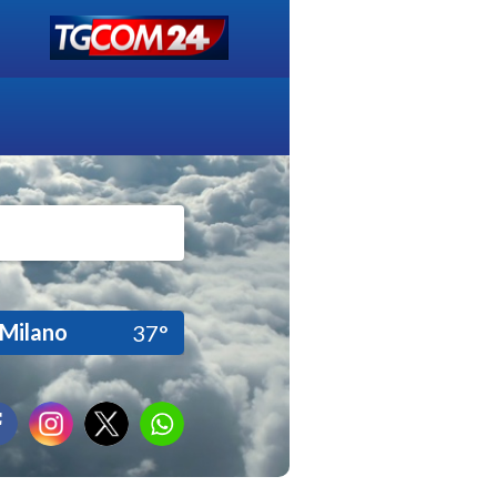
Milano
37°