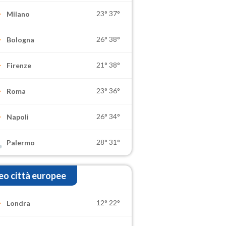
23°
37°
Milano
26°
38°
Bologna
21°
38°
Firenze
23°
36°
Roma
26°
34°
Napoli
28°
31°
Palermo
o città europee
12°
22°
Londra