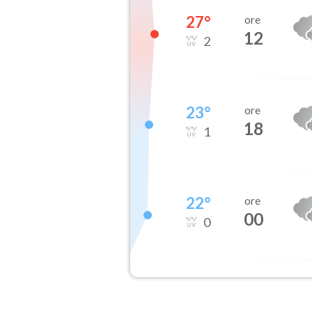
27
°
ore
12
2
23
°
ore
18
1
22
°
ore
00
0