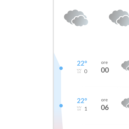
22
°
ore
00
0
22
°
ore
06
1