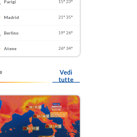
15°
23°
Parigi
21°
35°
Madrid
19°
26°
Berlino
26°
34°
Atene
e
Vedi
tutte