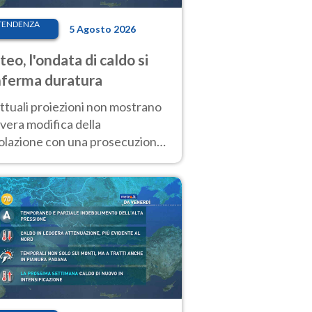
TENDENZA
5 Agosto 2026
eo, l'ondata di caldo si
ferma duratura
ttuali proiezioni non mostrano
vera modifica della
colazione con una prosecuzione
caldo fuori scala per molti
ni, compresa la settimana di
ragosto