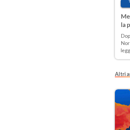
Met
la 
Dop
Nord
leg
nuov
afr
Altri a