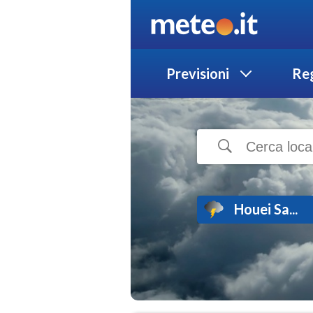
Previsioni
Reg
Houei Sa...