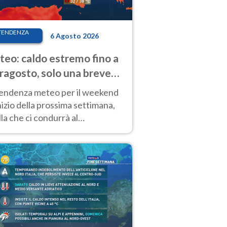
TENDENZA
6 Agosto 2026
eo: caldo estremo fino a
ragosto, solo una breve
sa. Ecco dove
tendenza meteo per il weekend
inizio della prossima settimana,
la che ci condurrà al
ragosto, vede ancora
perature molto elevate