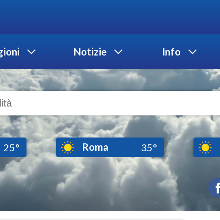
ioni
Notizie
Info
Roma
25°
35°