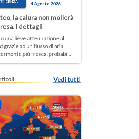
TENDENZA
4 Agosto 2026
eo, la calura non mollerà
presa. I dettagli
o una lieve attenuazione al
 grazie ad un flusso di aria
germente più fresca, probabile
o rinforzo dell’anticiclone
icano entro Ferragosto
rticoli
Vedi tutti