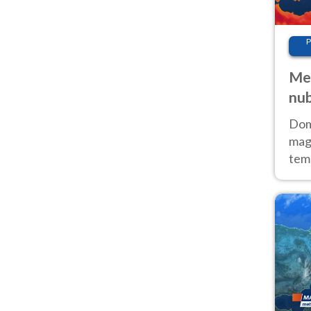
P
Met
nub
Sud
Doma
magg
temp
sem
prev