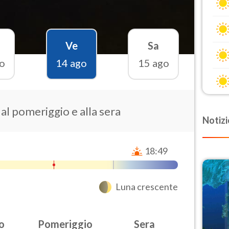
Ve
Sa
o
14 ago
15 ago
 al pomeriggio e alla sera
Notizi
18:49
Luna crescente
o
Pomeriggio
Sera