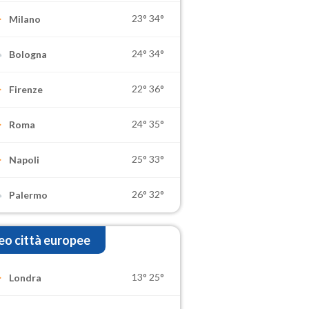
23°
34°
Milano
24°
34°
Bologna
22°
36°
Firenze
24°
35°
Roma
25°
33°
Napoli
26°
32°
Palermo
o città europee
13°
25°
Londra