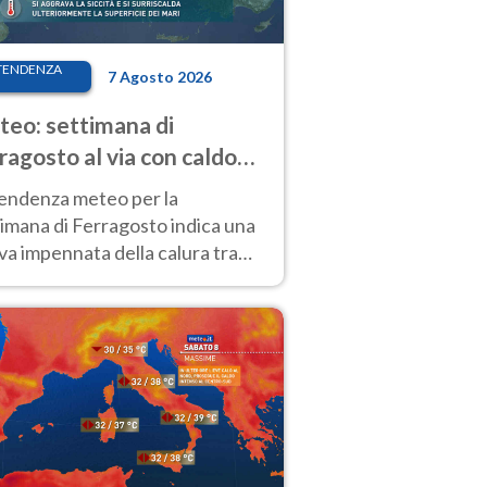
TENDENZA
7 Agosto 2026
eo: settimana di
ragosto al via con caldo
enso e qualche temporale
tendenza meteo per la
imana di Ferragosto indica una
a impennata della calura tra
 14 agosto, con nuovi rialzi
he al Nord.