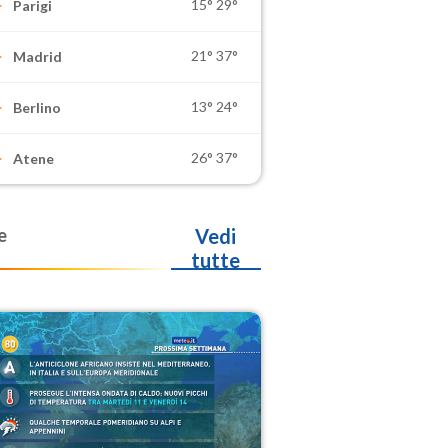
15°
29°
Parigi
21°
37°
Madrid
13°
24°
Berlino
26°
37°
Atene
e
Vedi
tutte