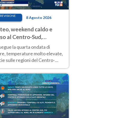
REVISIONE
8 Agosto 2026
eo, weekend caldo e
so al Centro-Sud,
porali sui rilievi
segue la quarta ondata di
ore, temperature molto elevate,
ie sulle regioni del Centro-
 Nuovi temporali di calore sulle
e montuose