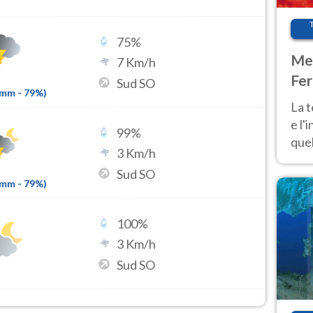
75
%
Met
7
Km/h
Fer
Sud SO
3mm
-
79
%)
pau
La 
e l'
99
%
quel
3
Km/h
Fer
Sud SO
tem
1mm
-
79
%)
100
%
3
Km/h
Sud SO