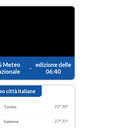
G Meteo
edizione delle
-
zionale
06:40
o città italiane
22°
30°
Torino
27°
31°
Genova