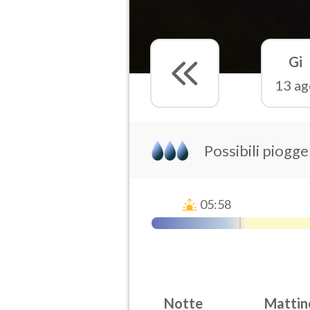
Gi
13 ag
Possibili piogge
05:58
Notte
Mattin