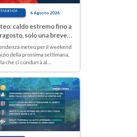
TENDENZA
6 Agosto 2026
eo: caldo estremo fino a
ragosto, solo una breve
sa. Ecco dove
tendenza meteo per il weekend
inizio della prossima settimana,
la che ci condurrà al
ragosto, vede ancora
perature molto elevate