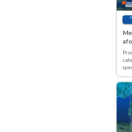
P
Met
afo
tem
Pro
cal
spec
Sud.
are