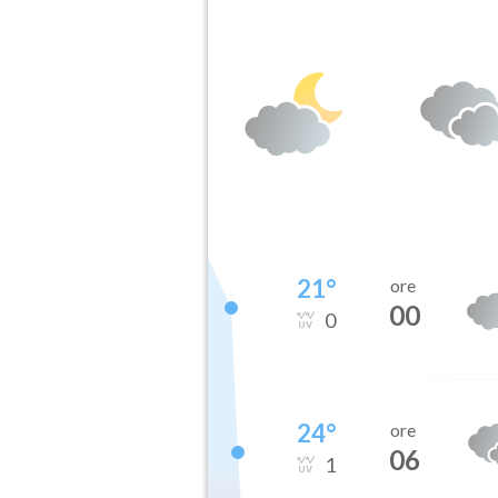
21
°
ore
00
0
24
°
ore
06
1