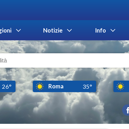
ioni
Notizie
Info
Roma
26°
35°