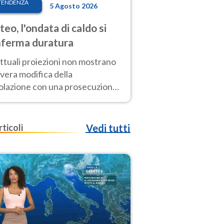
TENDENZA
5 Agosto 2026
eo, l'ondata di caldo si
ferma duratura
ttuali proiezioni non mostrano
vera modifica della
colazione con una prosecuzione
caldo fuori scala per molti
ni, compresa la settimana di
ragosto
rticoli
Vedi tutti