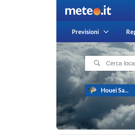
Previsioni
Reg
Houei Sa...