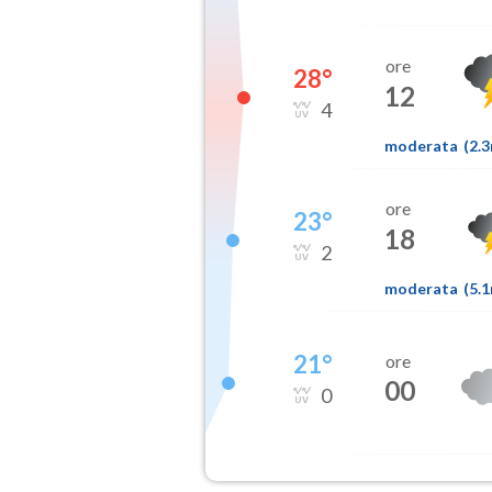
ore
28
°
12
4
moderata
(
2.
ore
23
°
18
2
moderata
(
5.
21
°
ore
00
0