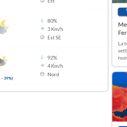
Est
80
%
Met
3
Km/h
Fer
Est SE
int
La 
sett
nuov
92
%
11 e
4
Km/h
anc
Nord
m
-
39
%)