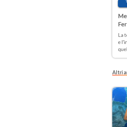
Met
Fer
pau
La 
e l'
quel
Fer
tem
Altri a