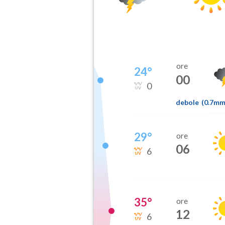
ore
24
°
00
0
debole
(
0.7m
29
°
ore
06
6
35
°
ore
12
6