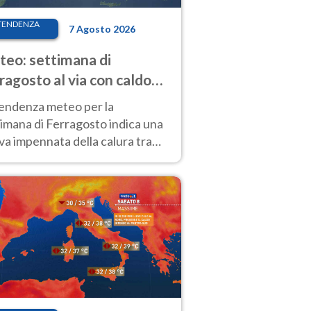
TENDENZA
7 Agosto 2026
eo: settimana di
ragosto al via con caldo
enso e qualche temporale
tendenza meteo per la
imana di Ferragosto indica una
a impennata della calura tra
 14 agosto, con nuovi rialzi
he al Nord.