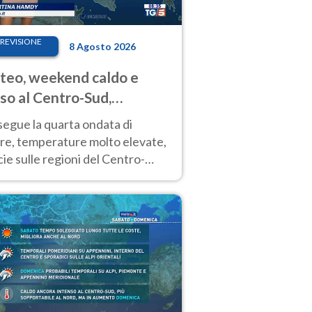
REVISIONE
8 Agosto 2026
eo, weekend caldo e
so al Centro-Sud,
porali sui rilievi
segue la quarta ondata di
ore, temperature molto elevate,
ie sulle regioni del Centro-
 Nuovi temporali di calore sulle
e montuose