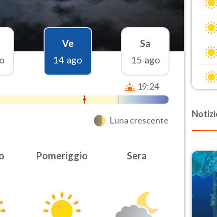
Ve
Sa
o
14 ago
15 ago
19:24
Notizi
Luna crescente
o
Pomeriggio
Sera