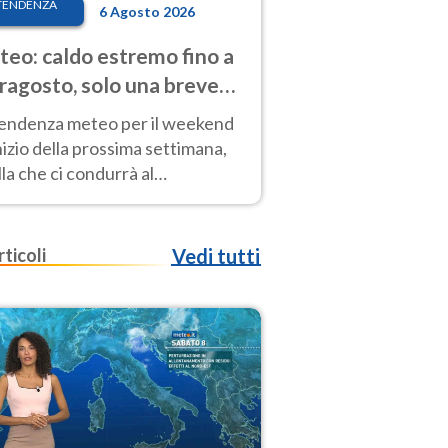
TENDENZA
6 Agosto 2026
eo: caldo estremo fino a
ragosto, solo una breve
sa. Ecco dove
tendenza meteo per il weekend
inizio della prossima settimana,
la che ci condurrà al
ragosto, vede ancora
perature molto elevate
rticoli
Vedi tutti