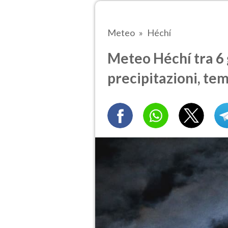
Meteo
Héchí
Meteo Héchí tra 6 
precipitazioni, te