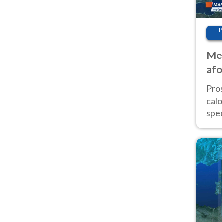
P
Met
afo
tem
Pro
cal
spec
Sud.
are