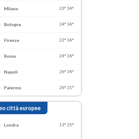
23°
34°
Milano
24°
34°
Bologna
22°
36°
Firenze
24°
36°
Roma
26°
34°
Napoli
26°
31°
Palermo
o città europee
13°
25°
Londra