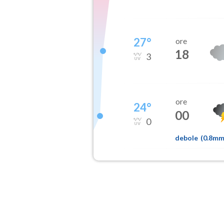
27
°
ore
18
3
ore
24
°
00
0
debole
(
0.8m