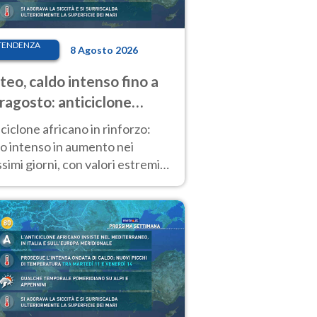
TENDENZA
8 Agosto 2026
eo, caldo intenso fino a
ragosto: anticiclone
icano ancora
ciclone africano in rinforzo:
tagonista
o intenso in aumento nei
simi giorni, con valori estremi
so Ferragosto su gran parte
alia.