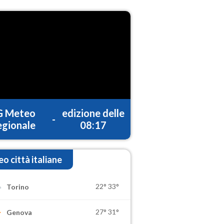
G Meteo
edizione delle
-
gionale
08:17
o città italiane
22°
33°
Torino
27°
31°
Genova