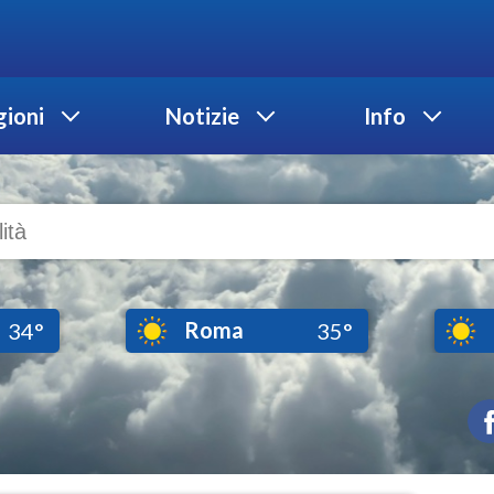
ioni
Notizie
Info
Roma
34°
35°