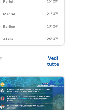
15°
29°
Parigi
21°
37°
Madrid
13°
24°
Berlino
26°
37°
Atene
e
Vedi
tutte