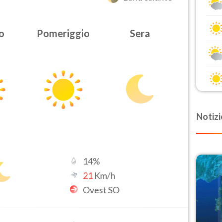
o
Pomeriggio
Sera
Notizi
14
%
21
Km/h
Ovest SO