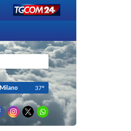
Milano
37°