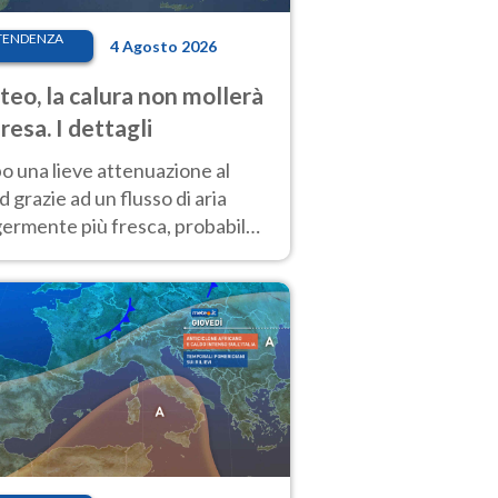
TENDENZA
4 Agosto 2026
eo, la calura non mollerà
presa. I dettagli
o una lieve attenuazione al
 grazie ad un flusso di aria
germente più fresca, probabile
o rinforzo dell’anticiclone
icano entro Ferragosto