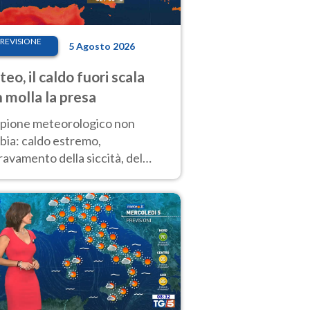
REVISIONE
5 Agosto 2026
eo, il caldo fuori scala
 molla la presa
copione meteorologico non
bia: caldo estremo,
avamento della siccità, del
hio incendi e temporali di
ore. Nessun cambiamento fino
ragosto