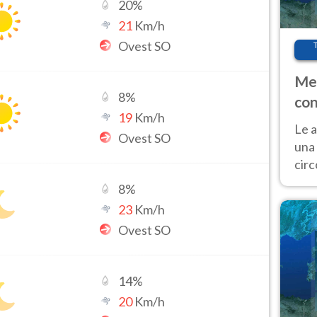
20
%
21
Km/h
Ovest SO
Met
8
%
con
19
Km/h
Le a
Ovest SO
una 
cir
del 
8
%
gior
23
Km/h
Fer
Ovest SO
14
%
20
Km/h