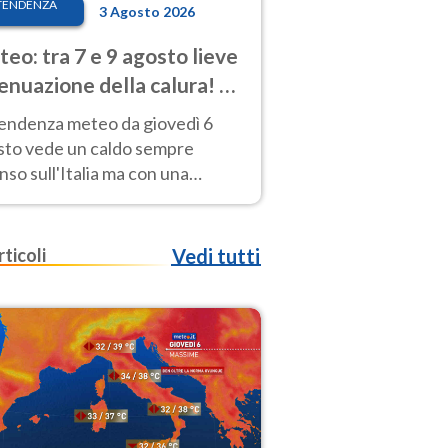
TENDENZA
3 Agosto 2026
eo: tra 7 e 9 agosto lieve
enuazione della calura! Al
d rischio temporali
tendenza meteo da giovedì 6
sto vede un caldo sempre
nso sull'Italia ma con una
iale e lieve attenuazione tra il 7
 9 agosto.
rticoli
Vedi tutti