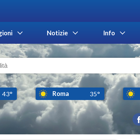
ioni
Notizie
Info
Roma
43°
35°