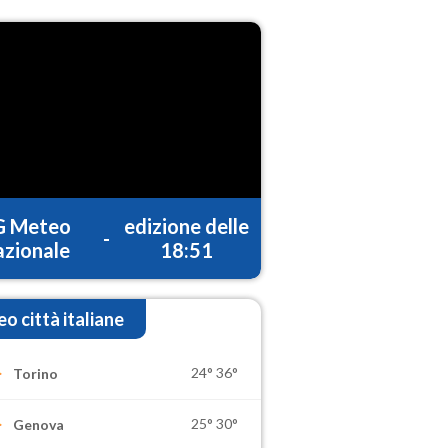
G Meteo
edizione delle
-
zionale
18:51
o città italiane
24°
36°
Torino
25°
30°
Genova