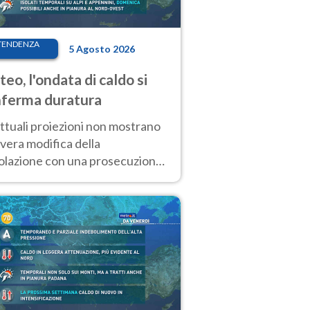
TENDENZA
5 Agosto 2026
eo, l'ondata di caldo si
ferma duratura
ttuali proiezioni non mostrano
vera modifica della
colazione con una prosecuzione
caldo fuori scala per molti
ni, compresa la settimana di
ragosto