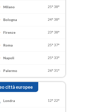
25°
38°
Milano
24°
38°
Bologna
23°
38°
Firenze
25°
37°
Roma
25°
33°
Napoli
26°
31°
Palermo
o città europee
12°
22°
Londra