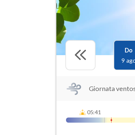
Do
9 ag
Giornata vento
05:41