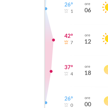
26
°
ore
06
1
42
°
ore
12
7
37
°
ore
18
4
26
°
ore
00
0