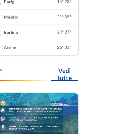
15°
23°
Parigi
21°
35°
Madrid
20°
27°
Berlino
26°
33°
Atene
e
Vedi
tutte