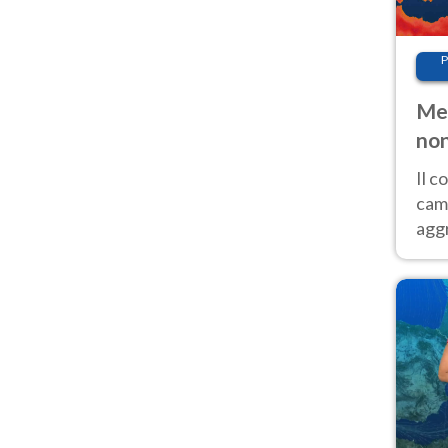
P
Met
non
Il 
cam
aggr
risc
cal
Fer