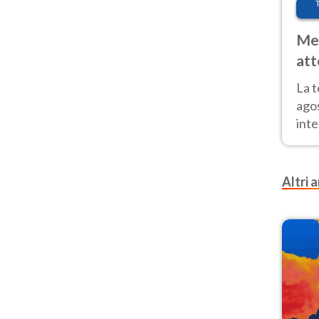
Met
att
Nor
La 
ago
inte
parz
e il
Altri a