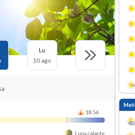
Lu
o
10 ago
sa
Mete
18:56
Luna calante