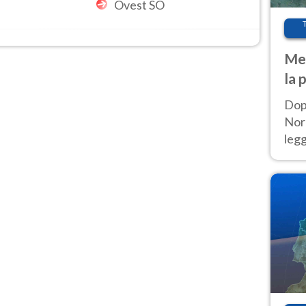
Ovest SO
Met
la 
Dop
Nord
leg
nuov
afr